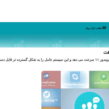
مطالب كارا پیام
به گزارش کارا پیام مایکروسافت اعلام نمود به روند عرضه ویندوز ۱۱ سرعت می دهد و این سیستم عامل را به شکل گسترده تر