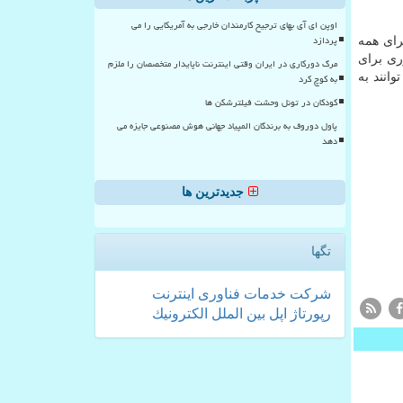
اوپن ای آی بهای ترجیح کارمندان خارجی به آمریکایی را می
پردازد
فزار برای همه
ت سخت افزاری ضروری برای
مرگ دورکاری در ایران وقتی اینترنت ناپایدار متخصصان را ملزم
توانند به
به کوچ کرد
کودکان در تونل وحشت فیلترشکن ها
پاول دوروف به برندگان المپیاد جهانی هوش مصنوعی جایزه می
دهد
جدیدترین ها
تگها
شركت
خدمات
فناوری
اینترنت
رپورتاژ
اپل
بین الملل
الكترونیك