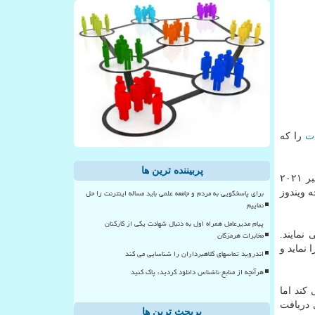
ت
را که
پربیننده ترین ها
برای کاربرانی هم که قصد دارند فعلاً برای مدتی همچنان از ویندوز ۱۰ استفاده کنند، مایکروسافت اعلام نموده عرضه بروزرسانی نوامبر ۲۰۲۱
برای پاسخگویی به مردم و جامعه علمی باید مساله اینترنت را حل
ضور یک نسخه ویندوز
نماییم
پیام مدیرعامل همراه اول به دنبال شهادت یکی از کارکنان
مخابرات هرمزگان
تفاده می نمایند.
دهد و اعلام نموده اگر کامپیوتر شخصی کاربران نمی تواند ویندوز ۱۱ را اجرا نماید و
اندروید تماسهای کلاهبرداران را شناسایی می کند
هرآنچه از منابع ناشناس دانلود کردید، پاک کنید
می کند اما
ی دریافت
پربحث ترین ها