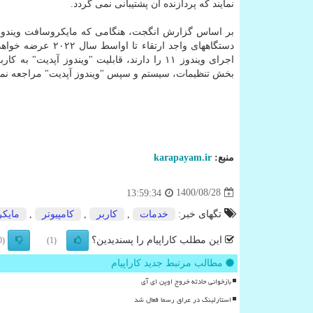
نمایند که پردازنده آن پشتیبانی نمی گردد.
اجرای ویندوز ۱۱ را دارند، قابلیت "ویندوز آپ
بخش تنظیمات، سیستم و سپس "ویندوز آپدیت" مراجعه نموده و قابل دسترس بود
منبع:
karapayam.ir
1400/08/28
13:59:34
تگهای خبر:
خدمات
,
كاربر
,
كامپیوتر
,
مایك
این مطلب کاراپیام را پسندیدین؟
(0)
(1)
مطالب مرتبط جدید کاراپیام
بازخوانی حادثه خروج اوپن ای آی
استارلینک در عراق رسما فعال شد