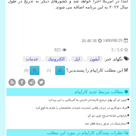
ابتدا در آمریکا اجرا خواهد شد و کشورهای دیگر به تدریج در طول
سال ۲۰۲۲ به این برنامه اضافه می شوند.
1400/08/29
20:48:58
925
/ 5
5.0
تگهای خبر:
آیفون
,
اپل
,
الكترونیك
,
خدمات
این مطلب کاراپیام را پسندیدین؟
(0)
(1)
مطالب مرتبط جدید کاراپیام
اوپن ای آی بهای ترجیح کارمندان خارجی به آمریکایی را می پردازد
مرگ دورکاری در ایران وقتی اینترنت ناپایدار متخصصان را ملزم به کوچ کرد
بازخوانی حادثه خروج اوپن ای آی
استارلینک در عراق رسما فعال شد
نظرات بینندگان کاراپیام در مورد این مطلب