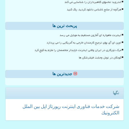
اندروید تماسهای کلاهبرداران را شناسایی می کند
هرآنچه از منابع ناشناس دانلود کردید، پاک کنید
پربحث ترین ها
اینترنت ماهواره ای آمازون مستقیم به موبایل می رسد
اوپن ای آی بهای ترجیح کارمندان خارجی به آمریکایی را می پردازد
مرگ دورکاری در ایران وقتی اینترنت ناپایدار متخصصان را ملزم به کوچ کرد
کودکان در تونل وحشت فیلترشکن ها
جدیدترین ها
تگها
شركت
خدمات
فناوری
اینترنت
رپورتاژ
اپل
بین الملل
الكترونیك