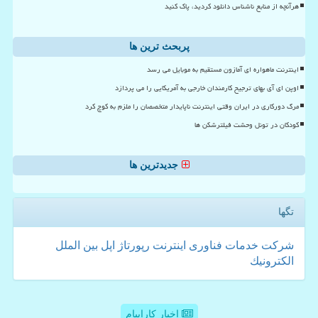
هرآنچه از منابع ناشناس دانلود کردید، پاک کنید
پربحث ترین ها
اینترنت ماهواره ای آمازون مستقیم به موبایل می رسد
اوپن ای آی بهای ترجیح کارمندان خارجی به آمریکایی را می پردازد
مرگ دورکاری در ایران وقتی اینترنت ناپایدار متخصصان را ملزم به کوچ کرد
کودکان در تونل وحشت فیلترشکن ها
جدیدترین ها
تگها
شركت
خدمات
فناوری
اینترنت
رپورتاژ
اپل
بین الملل
الكترونیك
اخبار کاراپیام