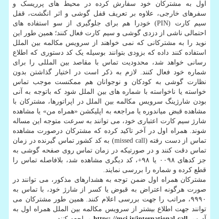
اول به مشترکان خود سفارش کرده در محیط های پرریسک و
سفرهای خارجی، علاوه بر تعریف قفل گوشی و اثر انگشت، قفل
سیم کارت (PIN) خودرا هم برای جلوگیری از سو استفاده های
احتمالی ناشی از دزدی گوشی و سیم کارت فعال کنند؛ همین طور این
نوید را به مشترکانی که نمی خواهند از سرویس مکالمه بین الملل
استفاده کنند داده که بزودی بتوانند بوسیله یک کد دستوری که اطلاع
رسانی خواهد شد، محدودیت تماس با مقاصد بین المللی را برای
شماره خود فعال کنند. لازم به ذکر است در اختیار گذاشتن بدون
نظارت گوشی به کودکان و نوجوانان هم ممکنست موجب تماس
خواسته یا ناخواسته با شماره های بین الملل شود که باتوجه به آنی
بودن شارژینگ سرویس مکالمه بین الملل در اپراتورها، مشترکان با
مشاهده قبض میاندوره یا مراجعه به اپلیکشن «همراه من» یا مشاهده
شارژ سیم کارت اعتباری خود، می توانند به سرعت متوجه این مساله
شوند. همراه اول در آخر تاکید کرده که مشترکان درصورت مشاهده
تماس از دست رفته (missed call) به کد کشور تماس گیرنده در زمان
تماس دقت کنند و در صورتیکه در زمان تماس روی صفحه گوشی به
جز کدهای ۰۰۹۸ یا ۹۸+، کد دیگری مشاهده شد، بلافاصله تماس را
قطع کرده و شماره را بررسی نمایند.
مشترکان همراه اول ضمن توجه به هشدارهای مذکور، می توانند در
صورت هرگونه اعتراض به قبوض یا کسر از شارژ خود، با تماس به
۹۹۹۰، مراتب را جهت بررسی اعلام کنند. همین طور مشترکان می
توانند جهت اطلاع بیشتر از سرویس مکالمه بین الملل همراه اول به
آدرس
https: //mci.ir/international-call
مراجعه کنند.