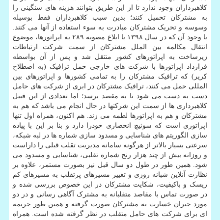
کلاهبرداران وجود ندارد تا از این طریق بتوانند هزینه های سنگینی را
به مشترکان تحمیل کنند؛ بدین سبب کلاهبرداران فقط بوسیله
وسوسه و تحریک مشترکان مبادرت به سوء استفاده از آنها می کنند.
با وجود آن که در سال ۱۳۹۸ با ابلاغ مصوبه ۲۸۹ به اپراتورها، موضوع
انتقال مکالمه بین الملل مشترکان از سمت شرکت ارتباطات
زیرساخت به اپراتورهای کشور منتقل شد و پس از آن بواسطه
قرارداد اپراتورها با شرکت های خارجی حمل ترافیک (به اصطلاح
کریر) که ترافیک مشترکان را به تمامی کشورها و اپراتورهای بین
المللی حمل می کنند، ترافیک مشترکان در ابری از شرکت های حامل
دست به دست می شود تا به مقصد برسد؛ اما تعدادی از این قبیل
کلاهبرداری ها از سمت این شرکتها در حال انجام می باشد که هم به
مشترکان و هم به اپراتورها لطمه می زند. هم اکنون، همراه اول تنها
اپراتوری است که سوئیچ انحصاری خودرا دارد و بنا بر این با پیاده
سازی الگوریتم های شناسایی و مسدود سازی شماره ها در لبه شبکه،
سرعتی بسیار بالاتر از هرگونه سامانه مدیریت تقلب قبلی را داراست
و روزانه بیش از چند هزار رنج شماره تقلبی، شناسایی و مسدود می
شود. همین طور در طول دو سال قبل نیز بصورت مستمر، علاوه بر
نظارت آنلاین شبانه روزی و تغییر مسیرهای پرتقلب به مسیرهای کم
ریسک و باکیفیت، شکایت مشترکان در این خصوص بررسی شده و
در صورت تماس با مقاصد متقلبانه به مشترک آگاهی رسانی و در دو
مورد جبران خسارت به مشترکان صورت گرفته و همین طور جریمه
ای برای شرکت های حامل متقلب در نظر گرفته شده است. همراه