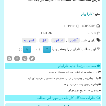
منبع:
كارا پیام
1400/09/08
11:19:08
1141
/ 5
5.0
تگهای خبر:
آنلاین
,
اپراتور
,
اپل
,
اینترنت
این مطلب کاراپیام را پسندیدین؟
(0)
(1)
مطالب مرتبط جدید کاراپیام
اینترنت ماهواره ای آمازون مستقیم به موبایل می رسد
مرگ دورکاری در ایران وقتی اینترنت ناپایدار متخصصان را ملزم به کوچ کرد
کودکان در تونل وحشت فیلترشکن ها
بازخوانی حادثه خروج اوپن ای آی
نظرات بینندگان کاراپیام در مورد این مطلب