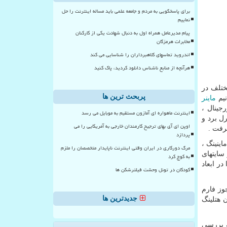
برای پاسخگویی به مردم و جامعه علمی باید مساله اینترنت را حل
نماییم
پیام مدیرعامل همراه اول به دنبال شهادت یکی از کارکنان
مخابرات هرمزگان
اندروید تماسهای کلاهبرداران را شناسایی می کند
هرآنچه از منابع ناشناس دانلود کردید، پاک کنید
تلف در
پربحث ترین ها
ماینر
رجینال ،
اینترنت ماهواره ای آمازون مستقیم به موبایل می رسد
رل برد و
اوپن ای آی بهای ترجیح کارمندان خارجی به آمریکایی را می
گرفت
.
پردازد
رم ماینینگ ،
مرگ دورکاری در ایران وقتی اینترنت ناپایدار متخصصان را ملزم
سایتهای
به کوچ کرد
ر ابعاد
کودکان در تونل وحشت فیلترشکن ها
جوز فارم
جدیدترین ها
نر و یا همان هتلینگ
ه بررسی