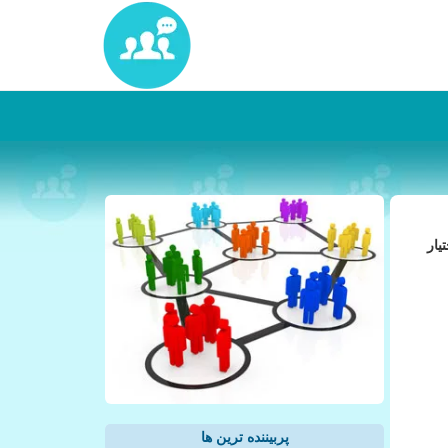
تیار
پربیننده ترین ها