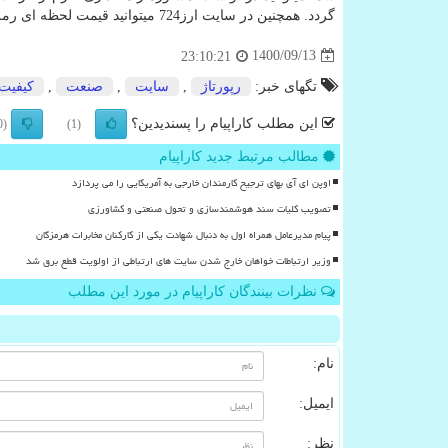
گردد. همچنین در سایت ارز724 میتوانید قیمت لحظه ای رمز ارزها
1400/09/13
23:10:21
تگهای خبر:
رپورتاژ
,
سایت
,
صنعت
,
كیفیت
این مطلب کاراپیام را پسندیدین؟
(0)
(1)
مطالب مرتبط جدید کاراپیام
اوپن ای آی بهای ترجیح کارمندان خارجی به آمریکایی را می پردازد
تصویب کلیات سند هوشمندسازی و تحول صنعتی و کشاورزی
پیام مدیرعامل همراه اول به دنبال شهادت یکی از کارکنان مخابرات هرمزگان
وزیر ارتباطات خواهان خارج شدن سایت های ارتباطی از اولویت قطع برق شد
نظرات بینندگان کاراپیام در مورد این مطلب
نام:
ایمیل:
نظر: