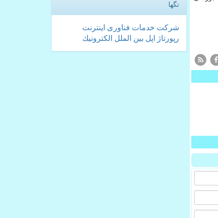
تگها
شركت
خدمات
فناوری
اینترنت
رپورتاژ
اپل
بین الملل
الكترونیك