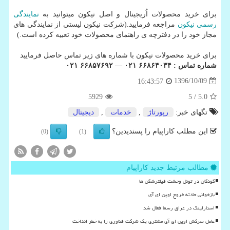
برای خرید محصولات اُریجینال و اصل نیکون میتوانید به
نمایندگی
رسمی نیکون
مراجعه فرمایید.(شرکت نیکون لیستی از نمایندگی های
مجاز خود را در دفترچه ی راهنمای محصولات خود تعبیه کرده است.)
برای خرید محصولات نیکون با شماره های زیر تماس حاصل فرمایید
شماره تماس : ۶۶۸۶۴۰۳۴ ۰۲۱ — ۶۶۸۵۷۶۹۲ ۰۲۱
1396/10/09
16:43:57
5929
/ 5
5.0
تگهای خبر:
رپورتاژ
,
خدمات
,
دیجیتال
این مطلب کاراپیام را پسندیدین؟
(0)
(1)
مطالب مرتبط جدید کاراپیام
کودکان در تونل وحشت فیلترشکن ها
بازخوانی حادثه خروج اوپن ای آی
استارلینک در عراق رسما فعال شد
عامل سرکش اوپن ای آی مشتری یک شرکت فناوری را به خطر انداخت