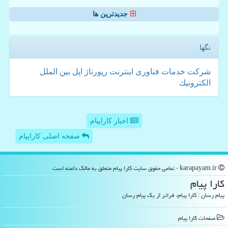
جدیدترین ها
تگها
شركت
خدمات
فناوری
اینترنت
رپورتاژ
اپل
بین الملل
الكترونیك
اخبار کاراپیام
صفحه اصلی کاراپیام
karapayam.ir - تمامی حقوق سایت كارا پیام متعلق به مالک دامنه است
كارا پیام
پیام رسان : کارا پیام، فراتر از یک پیام رسان
صفحات كارا پیام