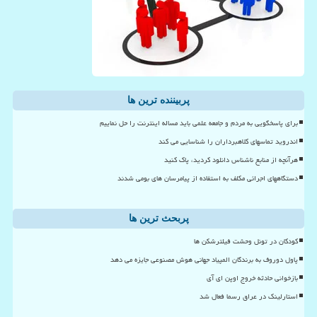
پربیننده ترین ها
برای پاسخگویی به مردم و جامعه علمی باید مساله اینترنت را حل نماییم
اندروید تماسهای کلاهبرداران را شناسایی می کند
هرآنچه از منابع ناشناس دانلود کردید، پاک کنید
دستگاههای اجرائی مکلف به استفاده از پیامرسان های بومی شدند
پربحث ترین ها
کودکان در تونل وحشت فیلترشکن ها
پاول دوروف به برندگان المپیاد جهانی هوش مصنوعی جایزه می دهد
بازخوانی حادثه خروج اوپن ای آی
استارلینک در عراق رسما فعال شد