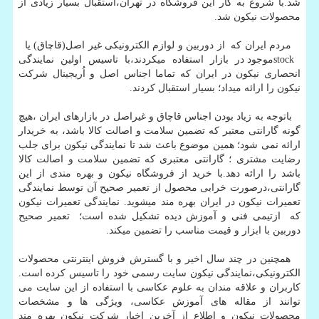
شد.با شروع به کار این فروشگاه در تهران،استقبال بسیار زیادی از
محصولات نیکون شد.
مردم ایران که از دوربین و لوازم الکترونیکی غیر اصل(قاچاق) یا
stockموجود در بازار استفاده میکردند،با تاسیس اولین نمایندگی
انحصاری نیکون در ایران که تماما اجناس اصل و اُریجینال شرکت
نیکون را ارائه میداد؛ بسیار استقبال کردند.
باتوجه به زیاد بودن اجناس قاچاق و غیراصل در بازارهای ایران ،هیچ
گونه گارانتی معتبر که تضمین سلامت و اصالت کالا باشد، به خریدار
ارائه نمی شود؛ همین موضوع باعث شد تا نمایندگی نیکون برای جلب
رضایت مشتری ؛ گارانتی معتبری که تضمین سلامت و اصالت کالا
باشد را ارائه دهد.با خرید از فروشگاه نیکون و بهره مندی از این
گارانتی،درصورت خرابی محصول از تعمیر صحیح آن توسط نمایندگی
تعمیرات نیکون در ایران بهره مند میشوید. نمایندگی تعمیرات نیکون
که ازتیمی فنی و آموزش دیده تشکیل شده است؛ تعمیر صحیح
دوربین با ابزار و قیمت مناسب را تضمین میکند.
همچنین در چند سال اخیر و با گسترش فروش اینترنتی محصولات
الکترونیکی،نمایندگی نیکون سایت رسمی خود را تاسیس کرده است.
کاربران و علاقه مندان به علوم عکاسی با استفاده از این سایت می
توانند از مقاله های آموزش عکاسی، ویژگی ها و مشخصات
محصولات نیکون و اطلاع از آخرین اخبار شرکت نیکون بهره مند