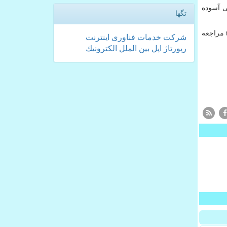
ی آسوده
تگها
مراجعه
شركت
خدمات
فناوری
اینترنت
رپورتاژ
اپل
بین الملل
الكترونیك