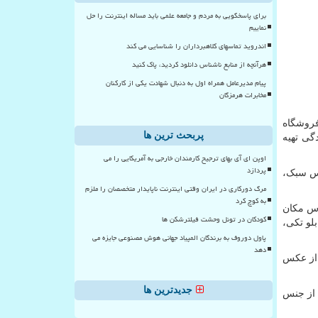
برای پاسخگویی به مردم و جامعه علمی باید مساله اینترنت را حل
نماییم
اندروید تماسهای کلاهبرداران را شناسایی می کند
هرآنچه از منابع ناشناس دانلود کردید، پاک کنید
پیام مدیرعامل همراه اول به دنبال شهادت یکی از کارکنان
مخابرات هرمزگان
روشگاه
پربحث ترین ها
گی تهیه
اوپن ای آی بهای ترجیح کارمندان خارجی به آمریکایی را می
پردازد
اس سبک،
مرگ دورکاری در ایران وقتی اینترنت ناپایدار متخصصان را ملزم
به کوچ کرد
ساس مکان
کودکان در تونل وحشت فیلترشکن ها
بلو تکی،
پاول دوروف به برندگان المپیاد جهانی هوش مصنوعی جایزه می
دهد
 از عکس
جدیدترین ها
 از جنس