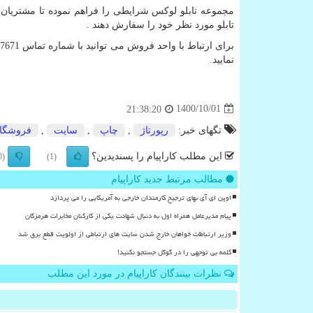
مجموعه تابلو لوکس شرایطی را فراهم نموده تا مشتریان عز
تابلو مورد نظر خود را سفارش دهند .
برای ارتباط با واحد فروش می توانید با شماره تماس 09999877671 تماس حاصل فرمایید برای کسب اطلاعات بیشتر به سایت
نمایید.
1400/10/01
21:38:20
تگهای خبر:
رپورتاژ
,
چاپ
,
سایت
,
فروشگا
این مطلب کاراپیام را پسندیدین؟
(0)
(1)
مطالب مرتبط جدید کاراپیام
اوپن ای آی بهای ترجیح کارمندان خارجی به آمریکایی را می پردازد
پیام مدیرعامل همراه اول به دنبال شهادت یکی از کارکنان مخابرات هرمزگان
وزیر ارتباطات خواهان خارج شدن سایت های ارتباطی از اولویت قطع برق شد
کلمه بی توجهی را در گوگل جستجو نکنید!
نظرات بینندگان کاراپیام در مورد این مطلب