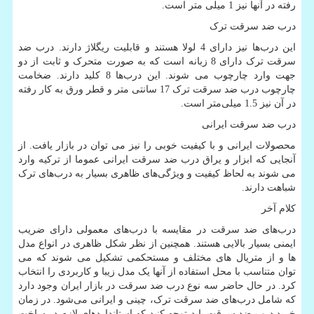
رفته در آنها نیز 1 میلی متر است.
درب ضد سرقت ترک
این درب
ها نیز دارای 4 لولا هستند و قابلیت ریگلاژ دارند. درب ضد
سرقت ترک دارای 8 زبانه است که به صورت متحرک و ثابت از دو
جهت وارد چارچوب می شوند. این درب
ها 8 کلید دارند. ضخامت
چارچوب درب ضد سرقت ترک 17 سانتی متر و قطر ورق به کار رفته
در آن نیز 1.5 میلی
متر است.
درب ضد سرقت ایرانی
محصولات ایرانی و با کیفیت خوبی را نیز می توان در بازار یافت. از
آنجایی که ابزار و یراق درب ضد سرقت ایرانی عموما از ترکیه وارد
می شوند به لحاظ کیفیت و ویژگی
های ظاهری بسیار به درب
های ترک
شباهت دارند.
کلام آخر
درب
های ضد سرقت در مقایسه با درب
های معمولی دارای ضریب
ایمنی بسیار بالایی هستند. همچنین از نظر شکل ظاهری در انواع مدل
ها و از متریال های مختلف و مستحکمی تشکیل می شوند که می
توان متناسب با محل استفاده از آنها یک مدل زیبا و کاربردی را انتخاب
کرد. در حال حاضر سه نوع درب ضد سرقت در بازار ایران وجود دارد
که شامل درب
های ضد سرقت ترک، چینی و ایرانی می
شود. در زمان
خرید درب ضد سرقت باید توجه کنید که استانداردهای لازم در ساخت