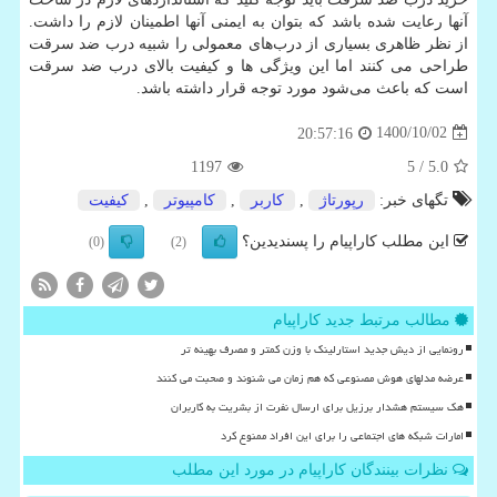
آنها رعایت شده باشد که بتوان به ایمنی آنها اطمینان لازم را داشت.
از نظر ظاهری بسیاری از درب
های معمولی را شبیه درب ضد سرقت
طراحی می کنند اما این ویژگی ها و کیفیت بالای درب ضد سرقت
است که باعث می
شود مورد توجه قرار داشته باشد.
1400/10/02
20:57:16
1197
/ 5
5.0
تگهای خبر:
رپورتاژ
,
كاربر
,
كامپیوتر
,
كیفیت
این مطلب کاراپیام را پسندیدین؟
(0)
(2)
مطالب مرتبط جدید کاراپیام
رونمایی از دیش جدید استارلینک با وزن کمتر و مصرف بهینه تر
عرضه مدلهای هوش مصنوعی که هم زمان می شنوند و صحبت می کنند
هک سیستم هشدار برزیل برای ارسال نفرت از بشریت به کاربران
امارات شبکه های اجتماعی را برای این افراد ممنوع کرد
نظرات بینندگان کاراپیام در مورد این مطلب