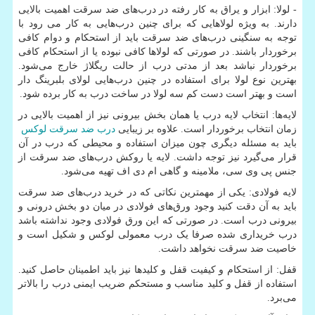
- لولا: ابزار و یراق به کار رفته در درب
های ضد سرقت اهمیت بالایی
دارند. به ویژه لولاهایی که برای چنین درب
هایی به کار می رود با
توجه به سنگینی درب
های ضد سرقت باید از استحکام و دوام کافی
برخوردار باشند. در صورتی که لولاها کافی نبوده یا از استحکام کافی
برخوردار نباشد بعد از مدتی درب از حالت ریگلاژ خارج می
شود.
بهترین نوع لولا برای استفاده در چنین درب
هایی لولای بلبرینگ دار
است و بهتر است دست کم سه لولا در ساخت درب به کار برده شود.
لایه
ها: انتخاب لایه درب یا همان بخش بیرونی نیز از اهمیت بالایی در
زمان انتخاب برخوردار است. علاوه بر زیبایی
درب ضد سرقت لوکس
باید به مسئله دیگری چون میزان استفاده و محیطی که درب در آن
قرار می
گیرد نیز توجه داشت. لایه یا روکش درب
های ضد سرقت از
جنس پی وی سی، ملامینه و گاهی ام دی اف تهیه می
شود.
لایه فولادی: یکی از مهمترین نکاتی که در خرید درب
های ضد سرقت
باید به آن دقت کنید وجود ورق
های فولادی در میان دو بخش درونی و
بیرونی درب است. در صورتی که این ورق فولادی وجود نداشته باشد
درب خریداری شده صرفا یک درب معمولی لوکس و شکیل است و
خاصیت ضد سرقت نخواهد داشت.
قفل: از استحکام و کیفیت قفل و کلیدها نیز باید اطمینان حاصل کنید.
استفاده از قفل و کلید مناسب و مستحکم ضریب ایمنی درب را بالاتر
می
برد.