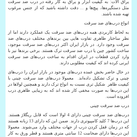
یراق آلات: به کیفیت ابزار و یراق به کار رفته در درب ضد سرقت
مثل دستگیره
ها، پیچ
ها و ... دقت داشته باشید که از جنس مرغوب
تهیه شده باشند.
انواع درب
های ضد سرقت
به لحاظ کاربردی همه درب
های ضد سرقت یک عملکرد دارند اما از
نظر ساختار ظاهری تفاوت هایی بین برندهای مختلف درب
های ضد
سرقت وجود دارد. در بازار ایران اکثر درب
های ضد سرقت موجود،
ساخت کشور چین یا درب ضد سرقت ترک هستند. برخی برندها نیز با
وارد کردن قطعات در ایران اقدام به ساخت درب
های ضد سرقت
ایرنی کرده اند که کیفیت مطلوبی دارند.
در حال حاضر بخش عمده درب
های موجود در بازار ایران را درب
های
چینی و ترک تشکیل داده
اند. معمولا درب
های ضد سرقت چینی با
کیفیت ظاهر شکیل تری نسبت به انواع ترک دارند و همچنین لولاها در
این درب
ها به صورت مخفی کار شده اند که به زیبایی ظاهری درب
افزوده است.
درب ضد سرقت چینی
درب
های ضد سرقت چینی دارای 4 لولا است که قابل ریگلاژ هستند.
این درب
ها 7 کلید کامپیوتری دارند. ضمن این که دارای 13 زبانه هستند
که در زمان قفل کردن درب از جهات مختلف وارد می
شوند. معمولا
این درب
ها دارای ضخامت 12 سانتی متری هستند و قطر ورق به کار