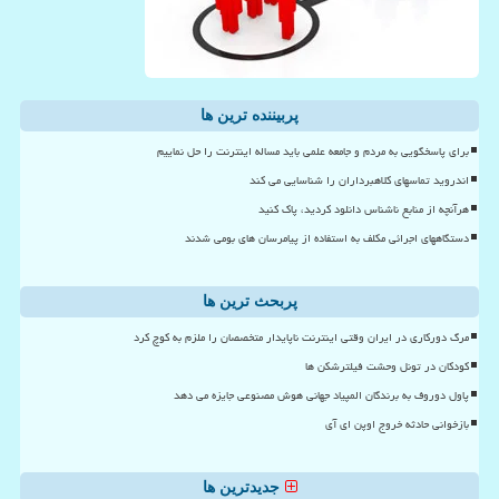
پربیننده ترین ها
برای پاسخگویی به مردم و جامعه علمی باید مساله اینترنت را حل نماییم
اندروید تماسهای کلاهبرداران را شناسایی می کند
هرآنچه از منابع ناشناس دانلود کردید، پاک کنید
دستگاههای اجرائی مکلف به استفاده از پیامرسان های بومی شدند
پربحث ترین ها
مرگ دورکاری در ایران وقتی اینترنت ناپایدار متخصصان را ملزم به کوچ کرد
کودکان در تونل وحشت فیلترشکن ها
پاول دوروف به برندگان المپیاد جهانی هوش مصنوعی جایزه می دهد
بازخوانی حادثه خروج اوپن ای آی
جدیدترین ها