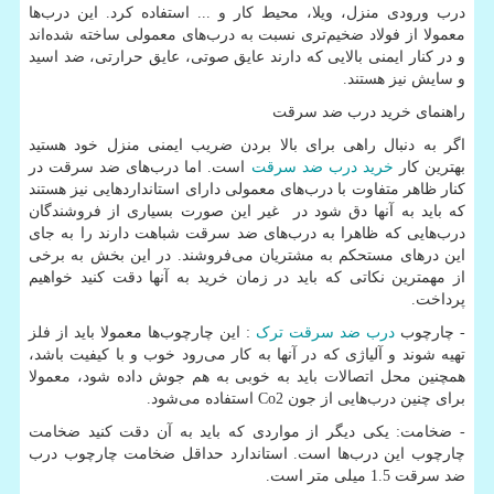
درب ورودی منزل، ویلا، محیط کار و ... استفاده کرد. این درب
ها
معمولا از فولاد ضخیم
تری نسبت به درب
های معمولی ساخته شده
اند
و در کنار ایمنی بالایی که دارند عایق صوتی، عایق حرارتی، ضد اسید
و سایش نیز هستند.
راهنمای خرید درب ضد سرقت
اگر به دنبال راهی برای بالا بردن ضریب ایمنی منزل خود هستید
بهترین کار
خرید درب ضد سرقت
است. اما درب
های ضد سرقت در
کنار ظاهر متفاوت با درب
های معمولی دارای استانداردهایی نیز هستند
که باید به آنها دق شود در غیر این صورت بسیاری از فروشندگان
درب
هایی که ظاهرا به درب
های ضد سرقت شباهت دارند را به جای
این درهای مستحکم به مشتریان می
فروشند. در این بخش به برخی
از مهمترین نکاتی که باید در زمان خرید به آنها دقت کنید خواهیم
پرداخت.
- چارچوب
درب ضد سرقت ترک
: این چارچوب
ها معمولا باید از فلز
تهیه شوند و آلیاژی که در آنها به کار می
رود خوب و با کیفیت باشد،
همچنین محل اتصالات باید به خوبی به هم جوش داده شود، معمولا
برای چنین درب
هایی از جون
Co2
استفاده می
شود.
- ضخامت: یکی دیگر از مواردی که باید به آن دقت کنید ضخامت
چارچوب این درب
ها است. استاندارد حداقل ضخامت چارچوب درب
ضد سرقت 1.5 میلی متر است.