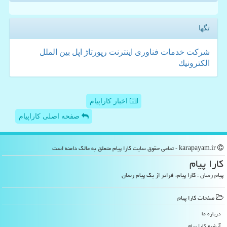
تگها
شركت
خدمات
فناوری
اینترنت
رپورتاژ
اپل
بین الملل
الكترونیك
اخبار کاراپیام
صفحه اصلی کاراپیام
karapayam.ir - تمامی حقوق سایت كارا پیام متعلق به مالک دامنه است
كارا پیام
پیام رسان : کارا پیام، فراتر از یک پیام رسان
صفحات كارا پیام
درباره ما
آرشیو كارا پیام