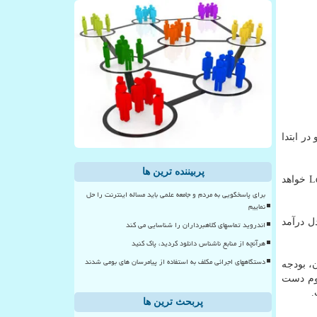
ر ابتدا
پربیننده ترین ها
اسنپ چت شامل قابلیت هایی مانند ری اکشن های (واکنش های) چت و پاسخ به پیام ها به همراه قابلیت افکت و فیلتر Lenses خواهد
برای پاسخگویی به مردم و جامعه علمی باید مساله اینترنت را حل
نماییم
لار راه اندازی نمود تا مدل درآمد
اندروید تماسهای کلاهبرداران را شناسایی می کند
هرآنچه از منابع ناشناس دانلود کردید، پاک کنید
دستگاههای اجرائی مکلف به استفاده از پیامرسان های بومی شدند
، بودجه
دوم دست
پربحث ترین ها