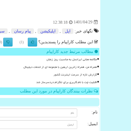
1401/04/29
12:38:18
تگهای خبر:
اپل
,
اپلیكیشن
,
پیام رسان
,
سر
این مطلب کاراپیام را پسندیدین؟
(0)
(1)
مطالب مرتبط جدید کاراپیام
مکالمه مجانی ایرانسل به مناسبت روز زنجان
همراه من، همراه زائرین اربعین با مجموعه ای از خدمات دیجیتال
گزارش تازه از سرعت اینترنت کشور
قابلیت چت با نام کاربری برای تلگرام دردسرساز شد
نظرات بینندگان کاراپیام در مورد این مطلب
نام:
ایمیل: