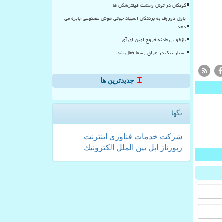
کودکان در تونل وحشت فیلترشکن ها
پاول دوروف به برندگان المپیاد جهانی هوش مصنوعی جایزه می
دهد
بازخوانی حادثه خروج اوپن ای آی
استارلینک در عراق رسما فعال شد
جدیدترین ها
تگها
شركت
خدمات
فناوری
اینترنت
رپورتاژ
اپل
بین الملل
الكترونیك