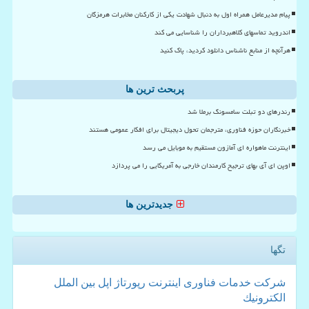
پیام مدیرعامل همراه اول به دنبال شهادت یکی از کارکنان مخابرات هرمزگان
اندروید تماسهای کلاهبرداران را شناسایی می کند
هرآنچه از منابع ناشناس دانلود کردید، پاک کنید
پربحث ترین ها
رندرهای دو تبلت سامسونگ برملا شد
خبرنگاران حوزه فناوری، مترجمان تحول دیجیتال برای افکار عمومی هستند
اینترنت ماهواره ای آمازون مستقیم به موبایل می رسد
اوپن ای آی بهای ترجیح کارمندان خارجی به آمریکایی را می پردازد
جدیدترین ها
تگها
شركت
خدمات
فناوری
اینترنت
رپورتاژ
اپل
بین الملل
الكترونیك