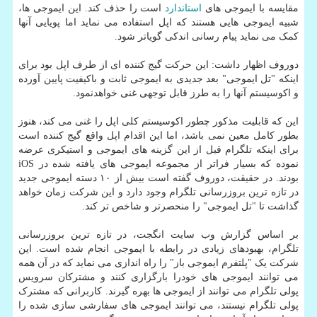
مقایسه با ایموجی های
استاندارد
است را حذف کند. این ایموجی ها،
شبیه ایموجی هایی هستند که اپل استفاده می نماید اما پویایی آنها
کمک می نماید پیام رسانی اندکی گویاتر شود.
دوروف اظهار داشت: این حرکت گیج کننده ای از طرف اپل بود برای
اینکه "تل ایموجی" بعد جدیدی به ایموجی ثابت و باکیفیت پایین آورده
و اکوسیستم آنها را به طرز قابل توجهی غنی خواهدنمود.
این که قابلیت مذکور چطور اکوسیستم کلی اپل را غنی می کند، هنوز
بطور کامل معین نمی باشد، اما این اقدام اپل واقع گیج کننده است
برای اینکه تلگرام قبل از این گزینه های ایموجی و استیکری عرضه
نموده که بسیار فراتر از مجموعه ایموجی های یافته شده در iOS
بودند. در حقیقت، دوروف گفته است بیش از ۱۰ دسته ایموجی جدید
در تازه ترین بروزرسانی تلگرام وجود دارد و این شرکت زمان خواهد
گذاشت تا "تل ایموجی" را منحصرتر و شاخص تر کند.
بر اساس گزارش وب سایت انگجت، در تازه ترین بروزرسانی
تلگرام، بهبودهای زیادی در رابطه با ایموجی انجام شده است. این
شرکت یک "پلتفرم ایموجی باز" را راه اندازی می نماید که در آن همه
می توانند ایموجی های خودرا بارگزاری کنند و مشترکان سرویس
پولی تلگرام می توانند از ایموجی ها بهره گیرند. کاربرانی که مشترک
پولی تلگرام نیستند، می توانند ایموجی های سفارشی سازی شده را