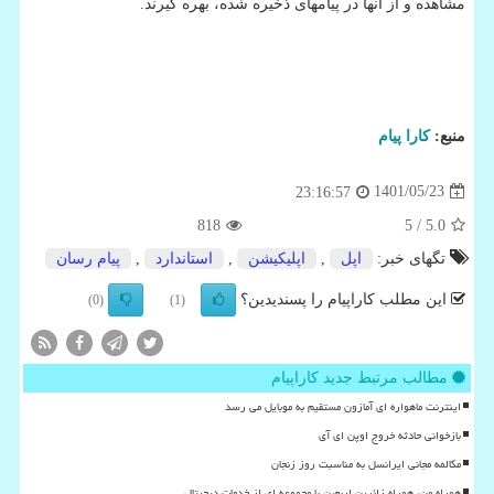
مشاهده و از آنها در پیامهای ذخیره شده، بهره گیرند.
منبع:
كارا پیام
1401/05/23
23:16:57
818
/ 5
5.0
تگهای خبر:
اپل
,
اپلیكیشن
,
استاندارد
,
پیام رسان
این مطلب کاراپیام را پسندیدین؟
(0)
(1)
مطالب مرتبط جدید کاراپیام
اینترنت ماهواره ای آمازون مستقیم به موبایل می رسد
بازخوانی حادثه خروج اوپن ای آی
مکالمه مجانی ایرانسل به مناسبت روز زنجان
همراه من، همراه زائرین اربعین با مجموعه ای از خدمات دیجیتال