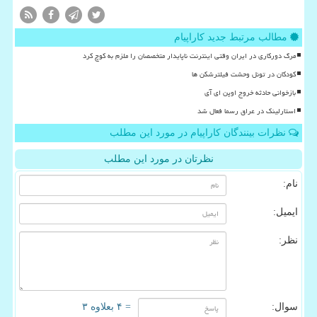
مطالب مرتبط جدید کاراپیام
مرگ دورکاری در ایران وقتی اینترنت ناپایدار متخصصان را ملزم به کوچ کرد
کودکان در تونل وحشت فیلترشکن ها
بازخوانی حادثه خروج اوپن ای آی
استارلینک در عراق رسما فعال شد
نظرات بینندگان کاراپیام در مورد این مطلب
نظرتان در مورد این مطلب
نام:
ایمیل:
نظر:
سوال:
= ۴ بعلاوه ۳