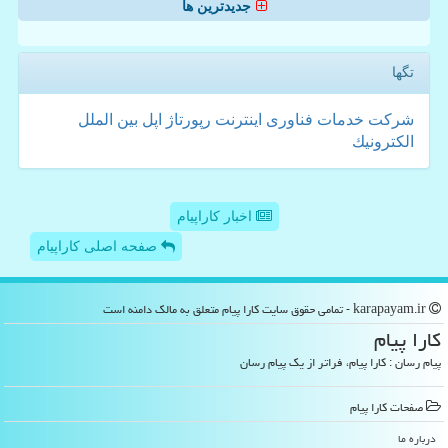
جدیدترین ها
تگها
شركت
خدمات
فناوری
اینترنت
رپورتاژ
اپل
بین الملل
الكترونیك
اخبار کاراپیام
صفحه اصلی کاراپیام
karapayam.ir - تمامی حقوق سایت كارا پیام متعلق به مالک دامنه است
كارا پیام
پیام رسان : کارا پیام، فراتر از یک پیام رسان
صفحات كارا پیام
درباره ما