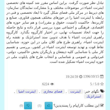
تبادل نظر صورت گرفت. براین اساس مقرر شد كمیته های تخصصی
اینترنت اشیاء در موضوعات مختلف و با مشاركت نمایندگان سازمان­
های ذیربط در مركز ملی فضای شكل گیرد تا ابعاد تخصصی و فنی در
رابطه با اینترنت اشیا را در حوزهای مختلف همچون فناوری، صنایع و
كاربردها، حاكمیت (امنیت، حقوق و مقررات) و هم سایر حوزه های
اقتصادی، فرهنگی و اجتماعی مورد بررسی قرار داده و نتایج حاصله
را جهت اتخاذ تصمیمات نهایی، در اختیار كارگروه بگذارد. كارگروه
راهبری اینترنت اشیاء با هدف تدوین سند استراتژیك و نقشه راه
اینترنت اشیاء، راهبری طرح های كلان ملی در این حوزه، شناسایی
نقاط قوت و تهدید توسعه اینترنت اشیاء در كشور، بررسی و تقسیم
كار ملی با شناسایی كلیه ذینفعان و بازیگران بخش حاكمیتی، دولتی،
غیردولتی و عمومی و شناسایی و انتخاب طرح های پایلوت ملی در
حوزه اینترنت اشیاء تشكیل شده است.
1396/10/15
19:24:59
6224
/ 5
5.0
تگهای خبر:
اینترنت
,
فضای مجازی
,
اینترنت اشیا
,
استراتژیك
این مطلب کاراپیام را پسندیدین؟
(0)
(1)