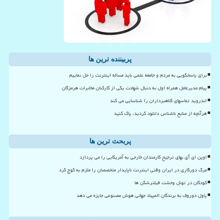
پربیننده ترین ها
برای پاسخگویی به مردم و جامعه علمی باید مساله اینترنت را حل نماییم
پیام مدیرعامل همراه اول به دنبال شهادت یکی از کارکنان مخابرات هرمزگان
اندروید تماسهای کلاهبرداران را شناسایی می کند
هرآنچه از منابع ناشناس دانلود کردید، پاک کنید
پربحث ترین ها
اوپن ای آی بهای ترجیح کارمندان خارجی به آمریکایی را می پردازد
مرگ دورکاری در ایران وقتی اینترنت ناپایدار متخصصان را ملزم به کوچ کرد
کودکان در تونل وحشت فیلترشکن ها
پاول دوروف به برندگان المپیاد جهانی هوش مصنوعی جایزه می دهد