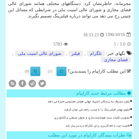
مجرمانه، خاطرنشان كرد: دستگاههای مختلف همانند شورای عالی
فضای مجازی و شورای عالی امنیت ملی در شرایطی كه مسائل این
چنینی رخ می دهد می توانند درباره فیلترینگ تصمیم بگیرند.
1396/10/16
18:53:23
5783
/ 5
5.0
تگهای خبر:
تلگرام
,
فیلتر
,
شورای عالی امنیت ملی
,
فضای مجازی
این مطلب کاراپیام را پسندیدین؟
(0)
(1)
مطالب مرتبط جدید کاراپیام
پاول دوروف به برندگان المپیاد جهانی هوش مصنوعی جایزه می دهد
جلوی بهمن فیلترینگ را با چسب زخم نمی توان گرفت
تصویب کلیات سند هوشمندسازی و تحول صنعتی و کشاورزی
قابلیت چت با نام کاربری برای تلگرام دردسرساز شد
نظرات بینندگان کاراپیام در مورد این مطلب