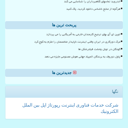
اندروید تماسهای کلاهبرداران را شناسایی می کند
هرآنچه از منابع ناشناس دانلود کردید، پاک کنید
پربحث ترین ها
اوپن ای آی بهای ترجیح کارمندان خارجی به آمریکایی را می پردازد
مرگ دورکاری در ایران وقتی اینترنت ناپایدار متخصصان را ملزم به کوچ کرد
کودکان در تونل وحشت فیلترشکن ها
پاول دوروف به برندگان المپیاد جهانی هوش مصنوعی جایزه می دهد
جدیدترین ها
تگها
شركت
خدمات
فناوری
اینترنت
رپورتاژ
اپل
بین الملل
الكترونیك