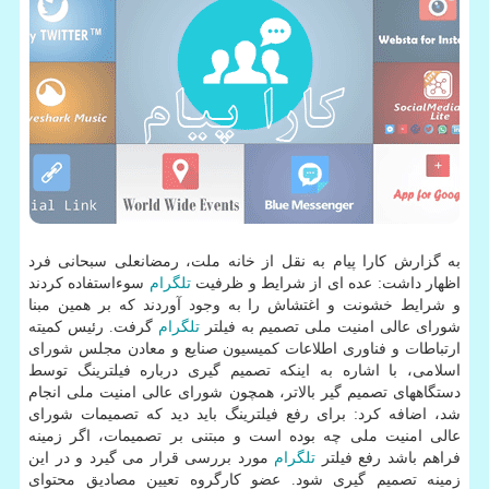
به گزارش كارا پیام به نقل از خانه ملت، رمضانعلی سبحانی فرد
اظهار داشت: عده ای از شرایط و ظرفیت
تلگرام
سوءاستفاده كردند
و شرایط خشونت و اغتشاش را به وجود آوردند كه بر همین مبنا
شورای عالی امنیت ملی تصمیم به فیلتر
تلگرام
گرفت. رئیس كمیته
ارتباطات و فناوری اطلاعات كمیسیون صنایع و معادن مجلس شورای
اسلامی، با اشاره به اینكه تصمیم گیری درباره فیلترینگ توسط
دستگاههای تصمیم گیر بالاتر، همچون شورای عالی امنیت ملی انجام
شد، اضافه كرد: برای رفع فیلترینگ باید دید كه تصمیمات شورای
عالی امنیت ملی چه بوده است و مبتنی بر تصمیمات، اگر زمینه
فراهم باشد رفع فیلتر
تلگرام
مورد بررسی قرار می گیرد و در این
زمینه تصمیم گیری شود. عضو كارگروه تعیین مصادیق محتوای