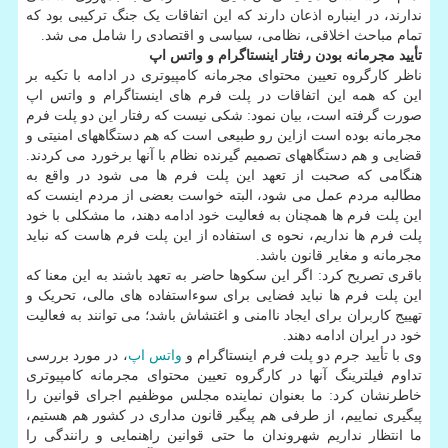
ندارند، در اینباره اذعان دارند که این اتفاقات یک جنگ ترکیبی بود که
تمام مباحث اخلاقی، نظامی، سیاسی و اقتصادی را شامل می شد.
تأیید مجرمانه بودن رفتار اینستاگرام و واتس اپ
ناظر کارگروه تعیین محتوای مجرمانه کامپیوتری در ادامه با تکیه بر
این که همه این اتفاقات در پلت فرم های اینستاگرام و واتس اپ
صورت گرفته است، بیان نمود: شکی نیست که رفتار این دو پلت فرم
مجرمانه بوده است ازاین رو طبیعی است که هم دستگاههای امنیتی و
قضایی و هم دستگاههای تصمیم گیرنده نظام با آنها برخورد می کردند.
هنگامی که صحبت از تعهد این پلت فرم ها می شود در واقع به
مطالبه مردم عمل می شود، البته خواست بعضی از مردم اینست که
این پلت فرم ها همچنان به فعالیت خود ادامه دهند، ما مشکلی با خود
پلت فرم ها نداریم، نحوه ی استفاده از این پلت فرم هاست که نباید
مجرمانه و مغایر قانون باشد.
باقری تصریح کرد: اگر این سکوها حاضر به تعهد باشند به این معنا که
این پلت فرم ها نباید فضایی برای سوءاستفاده های مالی، تحریک و
تهییج کاربران برای ایجاد ناامنی و اغتشاش باشد؛ می توانند به فعالیت
خود در ایران ادامه دهند.
وی با تأیید جرم دو پلت فرم اینستاگرام و
واتس اپ
، در مورد بررسی
تداوم فیلترینگ آنها در کارگروه تعیین محتوای مجرمانه کامپیوتری
خاطرنشان کرد: ما بعنوان نماینده مجلس موظفیم اجرای قوانین را
پیگیری نماییم، از طرفی هم پیگیر قانون مداری در کشور هم هستیم،
ما انتظار نداریم شهروندان ما حتی قوانین راهنمایی و رانندگی را