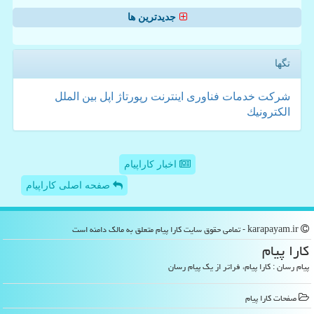
جدیدترین ها
تگها
شركت
خدمات
فناوری
اینترنت
رپورتاژ
اپل
بین الملل
الكترونیك
اخبار کاراپیام
صفحه اصلی کاراپیام
karapayam.ir - تمامی حقوق سایت كارا پیام متعلق به مالک دامنه است
كارا پیام
پیام رسان : کارا پیام، فراتر از یک پیام رسان
صفحات كارا پیام