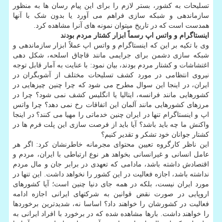
تسلیحات به کشور، بستر لازم را برای این پیام رسان ها به منظور
سازماندهی و شبکه سازی فراهم می آورد یا بدون شک با آنها
همدست است که در تاریخ میتوان نمونه های آنرا مشاهده کرد.
اینستاگرام و واتس اپ رسماً ابزار کشتار مردم بودند
وی با تکیه بر این که اینستاگرام و واتس اپ عملاً ابزار سازماندهی و
شبکه سازی دشمن برای جرایمی مانند قاچاق اسلحه، شکل دهی
اغتشاشات و کشتار مردم بودند، بیان نمود: با عنایت به آمار قابل توجه
نیروی انتظامی در مورد کشف تسلیحات مختلف از آشوبگران در
ایران، در اینجا این سوال مطرح می شود که چرا چنین چیزهایی در
کشورهایی مانند فرانسه، ایتالیا یا انگلیس کشف نمی شود؟ چرا در
مرزهای کشورهایی مانند آلمان این اتفاقات رخ نمی دهد؟ چرا واتس
اپ و اینستاگرام تنها در ایران چنین خدماتی را مهیا می کنند؟ در اینجا
واکنش ما چه باید باشد؟ آیا باید از فرصت سازی این پلت فرم ها در
کشتار جوانان خود تشکر و تقدیر کنیم؟
این ناظر کارگروه تعیین محتوای مجرمانه خاطرنشان کرد: اگر هر
عامل انسانی و غیرانسانی بخواهد هر نوع ارتباطی با ایران، مردم و
اقتصادش داشته باشد، مادامی که تعهدی در برابر جان و مال مردم
نداشته باشد، اجازه فعالیت در این کشور را نخواهد داشت. این تنها در
مورد ایران نیست، بلکه در همه جای دنیا چنین است؛ آیا کشورهای
اروپایی در صورت نقض قوانین به شرکتهای ایرانی اجازه ادامه
فعالیت در کشورشان را خواهند داد؟ اساسا نه، شدیدترین برخوردها
را خواهند داشت. بارها مشاهده شده که در برخورد با افراد ایرانی به