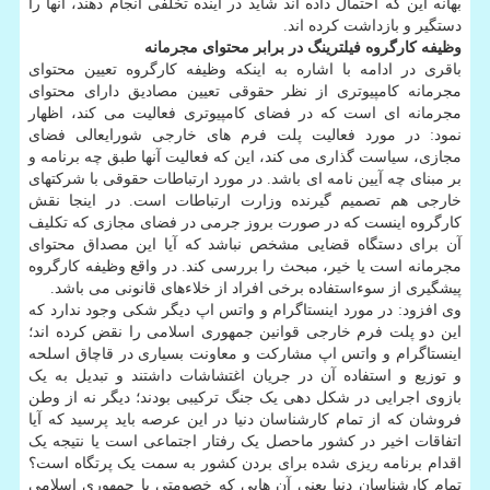
بهانه این که احتمال داده اند شاید در آینده تخلفی انجام دهند، آنها را
دستگیر و بازداشت کرده اند.
وظیفه کارگروه فیلترینگ در برابر محتوای مجرمانه
باقری در ادامه با اشاره به اینکه وظیفه کارگروه تعیین محتوای
مجرمانه کامپیوتری از نظر حقوقی تعیین مصادیق دارای محتوای
مجرمانه ای است که در فضای کامپیوتری فعالیت می کند، اظهار
نمود: در مورد فعالیت پلت فرم های خارجی شورایعالی فضای
مجازی، سیاست گذاری می کند، این که فعالیت آنها طبق چه برنامه و
بر مبنای چه آیین نامه ای باشد. در مورد ارتباطات حقوقی با شرکتهای
خارجی هم تصمیم گیرنده وزارت ارتباطات است. در اینجا نقش
کارگروه اینست که در صورت بروز جرمی در فضای مجازی که تکلیف
آن برای دستگاه قضایی مشخص نباشد که آیا این مصداق محتوای
مجرمانه است یا خیر، مبحث را بررسی کند. در واقع وظیفه کارگروه
پیشگیری از سوءاستفاده برخی افراد از خلاءهای قانونی می باشد.
وی افزود: در مورد اینستاگرام و واتس اپ دیگر شکی وجود ندارد که
این دو پلت فرم خارجی قوانین جمهوری اسلامی را نقض کرده اند؛
اینستاگرام و واتس اپ مشارکت و معاونت بسیاری در قاچاق اسلحه
و توزیع و استفاده آن در جریان اغتشاشات داشتند و تبدیل به یک
بازوی اجرایی در شکل دهی یک جنگ ترکیبی بودند؛ دیگر نه از وطن
فروشان که از تمام کارشناسان دنیا در این عرصه باید پرسید که آیا
اتفاقات اخیر در کشور ماحصل یک رفتار اجتماعی است یا نتیجه یک
اقدام برنامه ریزی شده برای بردن کشور به سمت یک پرتگاه است؟
تمام کارشناسان دنیا یعنی آن هایی که خصومتی با جمهوری اسلامی