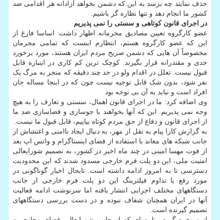
حذف نمایند چه برسد به این که دشمن بخواهد آزادانه هر اقدامی ضد
کشور ما انجام دهد و تنها نظاره گر باشیم.
در اجرای قانون کوتاهی و سستی را نمی پذیریم
عضو کارگروه تعیین مصادیق مجرمانه اظهار داشت: اساسا فارغ از
این که عضو کارگروه هستم، انتظارم اینست که تمامی مجرمان
مخصوصاً آن هایی که دشمن صریح مردم ایران هستند، مورد برخورد
جدی و مقتدرانه قرار بگیرند. کوچک ترین کم کاری در اینباره قابل
قبول نیست. تعلل در اقدام ولو در حد چند دقیقه که منجر به مرگ یک
نفر شود، بدون شک قابل توجیه نیست چون که در اینجا مساله جان
افراد است و نباید به آن بی توجه بود
وی اضافه کرد: ما در اجرای قانون اهمال، سستی و تعارف را به هیچ
وجه نمی پذیریم. این که آنها بخواهند با جوسازی و فضاسازی ضد ما
از اجرای قانون و دفاع از حق مردم کوتاه بیاییم، قابل قبول ما نیست.
به گزارش کارا پیام به نقل از مهر، به دنبال ایجاد ناامنی و اغتشاش از
جانب شبکه های معاند با استفاده از فضای اینستاگرام و واتس اپ بعد
از فوت مهسا امینی در چند ماه اخیر در کشور، به تصمیم شورایعالی
امنیت ملی، این دو پلت فرم خارجی مسدود شدند که این محدودیت
دسترسی تا به امروز ادامه داشته است. تابحال اخبار گوناگونی در
مورد رفع یا تداوم فیلترینگ این دو پلت فرم خارجی از جانب
دستگاههای مختلف اجرایی انتشار یافته اما سرنوشت ادامه فعالیت
آنها در ایران همچنان شفاف نبوده و در دست بررسی دستگاههای
تصمیم گیرنده است.
از سوی دیگر در نامه ای که از جانب شورایعالی فضای مجازی به