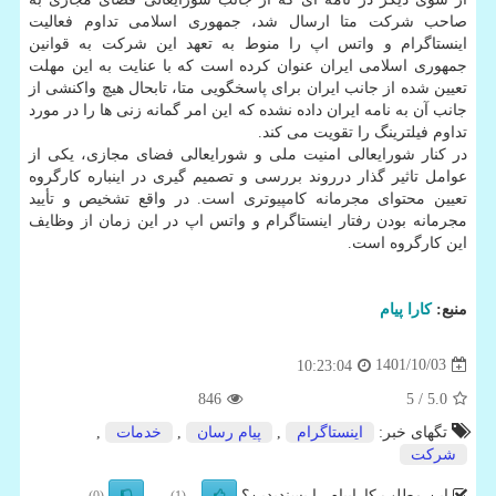
صاحب شرکت متا ارسال شد، جمهوری اسلامی تداوم فعالیت
اینستاگرام و واتس اپ را منوط به تعهد این شرکت به قوانین
جمهوری اسلامی ایران عنوان کرده است که با عنایت به این مهلت
تعیین شده از جانب ایران برای پاسخگویی متا، تابحال هیچ واکنشی از
جانب آن به نامه ایران داده نشده که این امر گمانه زنی ها را در مورد
تداوم فیلترینگ را تقویت می کند.
در کنار شورایعالی امنیت ملی و شورایعالی فضای مجازی، یکی از
عوامل تاثیر گذار درروند بررسی و تصمیم گیری در اینباره کارگروه
تعیین محتوای مجرمانه کامپیوتری است. در واقع تشخیص و تأیید
مجرمانه بودن رفتار اینستاگرام و واتس اپ در این زمان از وظایف
این کارگروه است.
منبع:
كارا پیام
1401/10/03
10:23:04
846
/ 5
5.0
تگهای خبر:
اینستاگرام
,
پیام رسان
,
خدمات
,
شركت
این مطلب کاراپیام را پسندیدین؟