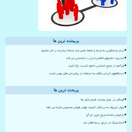
پربیننده ترین ها
برای پاسخگویی به مردم و جامعه علمی باید مساله اینترنت را حل نماییم
اندروید تماسهای کلاهبرداران را شناسایی می کند
هرآنچه از منابع ناشناس دانلود کردید، پاک کنید
دستگاههای اجرائی مکلف به استفاده از پیامرسان های بومی شدند
پربحث ترین ها
کودکان در تونل وحشت فیلترشکن ها
پاول دوروف به برندگان المپیاد جهانی هوش مصنوعی جایزه می دهد
بازخوانی حادثه خروج اوپن ای آی
استارلینک در عراق رسما فعال شد