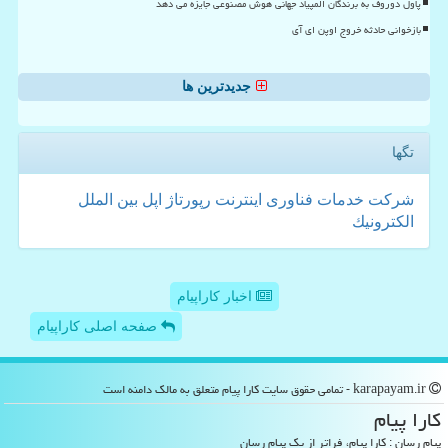
پاول دوروف به برندگان المپیاد جهانی هوش مصنوعی جایزه می دهد
بازخوانی حادثه خروج اوپن ای آی
جدیدترین ها
تگها
شركت
خدمات
فناوری
اینترنت
رپورتاژ
اپل
بین الملل
الكترونیك
اخبار کاراپیام
صفحه اصلی کاراپیام
karapayam.ir - تمامی حقوق سایت كارا پیام متعلق به مالک دامنه است
كارا پیام
پیام رسان : کارا پیام، فراتر از یک پیام رسان