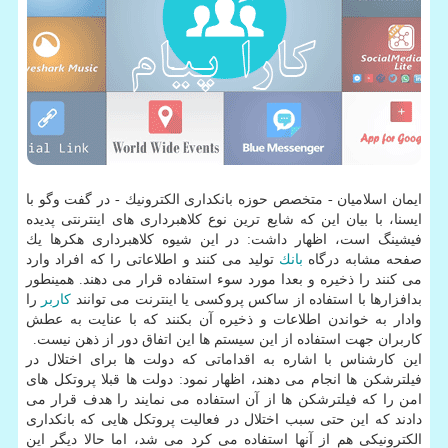
ایمان اسلامیان - متخصص حوزه بانكداری الكترونیك - در گفت وگو با
ایسنا، با بیان این كه شایع ترین نوع كلاهبرداری های اینترنتی پدیده
فیشینگ است، اظهار داشت: در این شیوه كلاهبرداری هكرها یك
صفحه مشابه درگاه
بانك
تولید می كنند و اطلاعاتی را كه افراد وارد
می كنند را ذخیره و بعدا مورد سوء استفاده قرار می دهند. همینطور
بدافزارها با استفاده از ساكس پروكسی یا اینترنت می توانند
كاربر
را
وادار به خواندن اطلاعات و ذخیره آن بكنند كه با عنایت به عطش
كاربران جهت استفاده از این سیستم ها این اتفاق دور از ذهن نیست.
این كارشناس با اشاره به اقداماتی كه دولت ها برای اختلال در
فیلترشكن ها انجام می دهند، اظهار نمود: دولت ها قبلا پروتكل های
امن را كه فیلترشكن ها از آن استفاده می نمایند را هدف قرار می
دادند كه این حتی سبب اختلال در فعالیت پروتكل هایی كه بانكداری
الكترونیكی هم از آنها استفاده می كرد می شد، اما حالا دیگر این