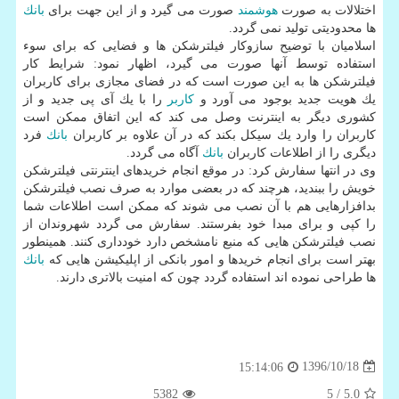
اختلالات به صورت
هوشمند
صورت می گیرد و از این جهت برای
بانك
ها محدودیتی تولید نمی گردد.
اسلامیان با توضیح سازوكار فیلترشكن ها و فضایی كه برای سوء
استفاده توسط آنها صورت می گیرد، اظهار نمود: شرایط كار
فیلترشكن ها به این صورت است كه در فضای مجازی برای كاربران
یك هویت جدید بوجود می آورد و
كاربر
را با یك آی پی جدید و از
كشوری دیگر به اینترنت وصل می كند كه این اتفاق ممكن است
كاربران را وارد یك سیكل بكند كه در آن علاوه بر كاربران
بانك
فرد
دیگری را از اطلاعات كاربران
بانك
آگاه می گردد.
وی در انتها سفارش كرد: در موقع انجام خریدهای اینترنتی فیلترشكن
خویش را ببندید، هرچند كه در بعضی موارد به صرف نصب فیلترشكن
بدافزارهایی هم با آن نصب می شوند كه ممكن است اطلاعات شما
را كپی و برای مبدا خود بفرستند. سفارش می گردد شهروندان از
نصب فیلترشكن هایی كه منبع نامشخص دارد خودداری كنند. همینطور
بهتر است برای انجام خریدها و امور بانكی از اپلیكیشن هایی كه
بانك
ها طراحی نموده اند استفاده گردد چون كه امنیت بالاتری دارند.
1396/10/18
15:14:06
5382
/ 5
5.0