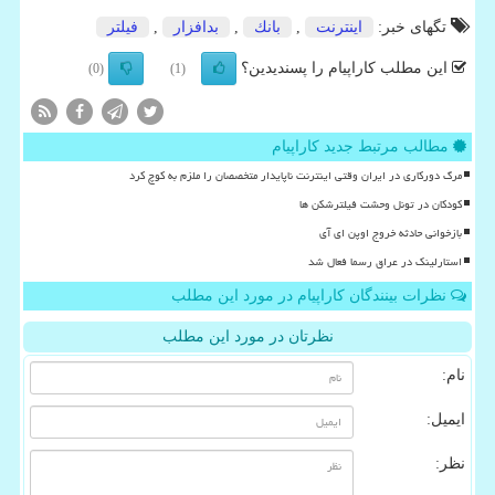
تگهای خبر:
اینترنت
,
بانك
,
بدافزار
,
فیلتر
این مطلب کاراپیام را پسندیدین؟
(0)
(1)
مطالب مرتبط جدید کاراپیام
مرگ دورکاری در ایران وقتی اینترنت ناپایدار متخصصان را ملزم به کوچ کرد
کودکان در تونل وحشت فیلترشکن ها
بازخوانی حادثه خروج اوپن ای آی
استارلینک در عراق رسما فعال شد
نظرات بینندگان کاراپیام در مورد این مطلب
نظرتان در مورد این مطلب
نام:
ایمیل:
نظر: