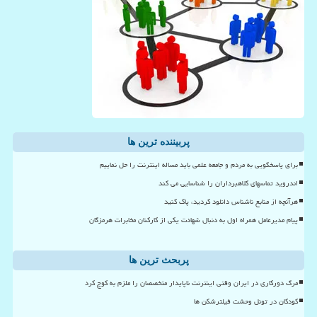
پربیننده ترین ها
برای پاسخگویی به مردم و جامعه علمی باید مساله اینترنت را حل نماییم
اندروید تماسهای کلاهبرداران را شناسایی می کند
هرآنچه از منابع ناشناس دانلود کردید، پاک کنید
پیام مدیرعامل همراه اول به دنبال شهادت یکی از کارکنان مخابرات هرمزگان
پربحث ترین ها
مرگ دورکاری در ایران وقتی اینترنت ناپایدار متخصصان را ملزم به کوچ کرد
کودکان در تونل وحشت فیلترشکن ها