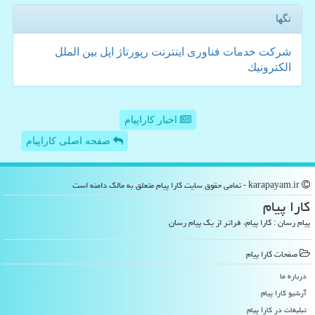
تگها
شركت
خدمات
فناوری
اینترنت
رپورتاژ
اپل
بین الملل
الكترونیك
اخبار کاراپیام
صفحه اصلی کاراپیام
karapayam.ir - تمامی حقوق سایت كارا پیام متعلق به مالک دامنه است
كارا پیام
پیام رسان : کارا پیام، فراتر از یک پیام رسان
صفحات كارا پیام
درباره ما
آرشیو كارا پیام
تبلیغات در كارا پیام