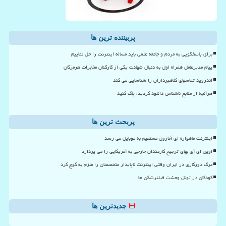
پربیننده ترین ها
برای پاسخگویی به مردم و جامعه علمی باید مساله اینترنت را حل نماییم
پیام مدیرعامل همراه اول به دنبال شهادت یکی از کارکنان مخابرات هرمزگان
اندروید تماسهای کلاهبرداران را شناسایی می کند
هرآنچه از منابع ناشناس دانلود کردید، پاک کنید
پربحث ترین ها
اینترنت ماهواره ای آمازون مستقیم به موبایل می رسد
اوپن ای آی بهای ترجیح کارمندان خارجی به آمریکایی را می پردازد
مرگ دورکاری در ایران وقتی اینترنت ناپایدار متخصصان را ملزم به کوچ کرد
کودکان در تونل وحشت فیلترشکن ها
جدیدترین ها