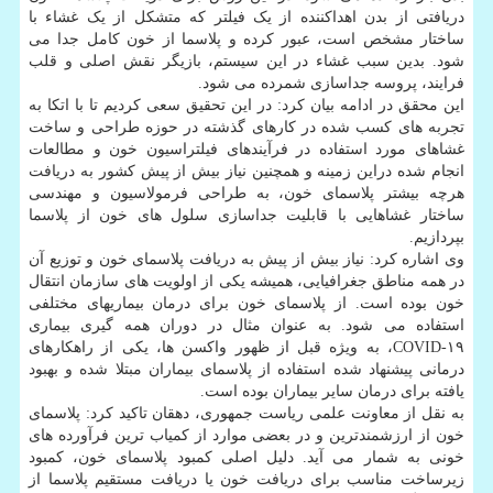
دریافتی از بدن اهداکننده از یک فیلتر که متشکل از یک غشاء با
ساختار مشخص است، عبور کرده و پلاسما از خون کامل جدا می
شود. بدین سبب غشاء در این سیستم، بازیگر نقش اصلی و قلب
فرایند، پروسه جداسازی شمرده می شود.
این محقق در ادامه بیان کرد: در این تحقیق سعی کردیم تا با اتکا به
تجربه های کسب شده در کارهای گذشته در حوزه طراحی و ساخت
غشاهای مورد استفاده در فرآیندهای فیلتراسیون خون و مطالعات
انجام شده دراین زمینه و همچنین نیاز بیش از پیش کشور به دریافت
هرچه بیشتر پلاسمای خون، به طراحی فرمولاسیون و مهندسی
ساختار غشاهایی با قابلیت جداسازی سلول های خون از پلاسما
بپردازیم.
وی اشاره کرد: نیاز بیش از پیش به دریافت پلاسمای خون و توزیع آن
در همه مناطق جغرافیایی، همیشه یکی از اولویت های سازمان انتقال
خون بوده است. از پلاسمای خون برای درمان بیماریهای مختلفی
استفاده می شود. به عنوان مثال در دوران همه گیری بیماری
COVID-۱۹، به ویژه قبل از ظهور واکسن ها، یکی از راهکارهای
درمانی پیشنهاد شده استفاده از پلاسمای بیماران مبتلا شده و بهبود
یافته برای درمان سایر بیماران بوده است.
به نقل از معاونت علمی ریاست جمهوری، دهقان تاکید کرد: پلاسمای
خون از ارزشمندترین و در بعضی موارد از کمیاب ترین فرآورده های
خونی به شمار می آید. دلیل اصلی کمبود پلاسمای خون، کمبود
زیرساخت مناسب برای دریافت خون یا دریافت مستقیم پلاسما از