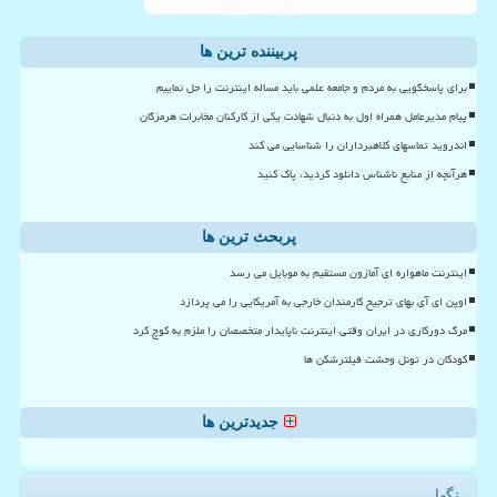
پربیننده ترین ها
برای پاسخگویی به مردم و جامعه علمی باید مساله اینترنت را حل نماییم
پیام مدیرعامل همراه اول به دنبال شهادت یکی از کارکنان مخابرات هرمزگان
اندروید تماسهای کلاهبرداران را شناسایی می کند
هرآنچه از منابع ناشناس دانلود کردید، پاک کنید
پربحث ترین ها
اینترنت ماهواره ای آمازون مستقیم به موبایل می رسد
اوپن ای آی بهای ترجیح کارمندان خارجی به آمریکایی را می پردازد
مرگ دورکاری در ایران وقتی اینترنت ناپایدار متخصصان را ملزم به کوچ کرد
کودکان در تونل وحشت فیلترشکن ها
جدیدترین ها
تگها