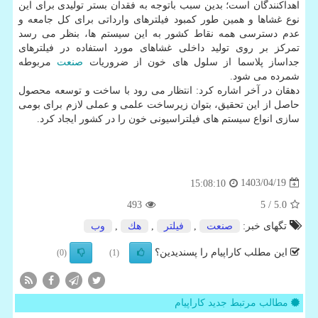
اهداکنندگان است؛ بدین سبب باتوجه به فقدان بستر تولیدی برای این
نوع غشاها و همین طور کمبود فیلترهای وارداتی برای کل جامعه و
عدم دسترسی همه نقاط کشور به این سیستم ها، بنظر می رسد
تمرکز بر روی تولید داخلی غشاهای مورد استفاده در فیلترهای
جداساز پلاسما از سلول های خون از ضروریات
صنعت
مربوطه
شمرده می شود.
دهقان در آخر اشاره کرد: انتظار می رود با ساخت و توسعه محصول
حاصل از این تحقیق، بتوان زیرساخت علمی و عملی لازم برای بومی
سازی انواع سیستم های فیلتراسیونی خون را در کشور ایجاد کرد.
1403/04/19
15:08:10
493
/ 5
5.0
تگهای خبر:
صنعت
,
فیلتر
,
هك
,
وب
این مطلب کاراپیام را پسندیدین؟
(0)
(1)
مطالب مرتبط جدید کاراپیام