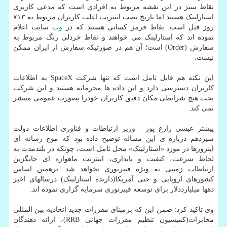
نقاط سبز در این نقشه مربوط به افرادی است که مدعی کاربری
استارلینک هستند اما تاریخ نصب اینترنت اغلب کاربران مربوط به ۷۱۳
روز قبل است. نقاط قرمز کسانی هستند که در
وب
سایت اعلام
نموده اند که استارلینک می خواهند و نقاط خردلی رنگ مربوط به
سفارش (Order) است؛ آن هم در صورتیکه سفارش از ایران ممکن
نیست.
این نکته هم قابل تامل است که تنها شرکت SpaceX به اطلاعات
کاربران دسترسی دارد و این داده ها محرمانه هستند و این شرکت
تحت هیچ شرایطی مکان دقیق کاربران خودرا بصورت عمومی منتشر
نمی کند.
پیشتر عیسی زارع پور - وزیر ارتباطات و فناوری اطلاعات دولت
سیزدهم درباره ی این مساله توضیح داده بود که موج رسانه ای
اینروزها در مورد «استارلینک» محل تامل است، چونکه در بلندمدت به
لحاظ سرعت، کیفیت و پایداری، اینترنت ماهواره ای جایگزین
ارتباطات زمینی به ویژه فیبرنوری نخواهد شد. برهمین اساس
کشورهای اروپایی و حتی آمریکا(دارنده استارلینک) درسالهای اخیر
دهها میلیارددلار برای توسعه فیبرنوری سرمایه گزاری نموده اند.
وی تاکید کرد: ضمن این که برمبنای مقررات جدید اتحادیه بین المللی
مخابرات(کمیسیون تنظیم مقررات جهانی RRB)، ارائه دهندگان