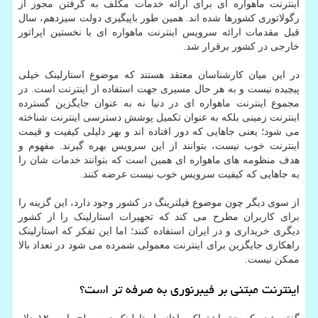
اینترنت ماهواره ای برای ارائه خدمات مکلف به گرفتن مجوز از
رگولاتوری کشورها شده اند. همین طور باپیگیری دولت سیزدهم، سال
قبل مقدمات ارائه سرویس اینترنت ماهواره ای با نخستین اپراتور
خارجی در کشور برقرار شد.
در این میان کارشناسان معتقد هستند که موضوع استارلینک خیلی
پیچیده نیست و به هر حال مسیری جهت استفاده از اینترنت است. در
مجموع اینترنت ماهواره ای در دنیا نه به عنوان جایگزین گسترده
اینترنت زمینی بلکه به عنوان تکمیل پوشش دسترسی اینترنت شناخته
می شود؛ یعنی جاهایی که دور افتاده اند و بهر دلیلی کیفیت و قیمت
اینترنت خوب نیست، بتوانند از این سرویس بهره گیرند. مفهوم و
هدف منظومه های ماهواره ای همین است که بتوانند خدمات شان را
به جاهایی که کیفیت سرویس خوب نیست عرضه کنند.
از سوی دیگر چون موضوع فیلترینگ در کشور وجود دارد، این گزینه را
برای کاربران مطرح می کند که تجهیرات استارلینک را از کشور
دیگری خریداری و در ایران استفاده کنند؛ اما این تفکر که استارلینک
راهکاری جایگزین برای اینترنت معمولی شمرده می شود در تعداد بالا
ممکن نیست.
اینترنت مبتنی بر فیبرنوری به صرفه تر است؟