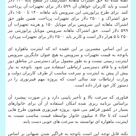
گفته شده که حق اشتراک ماهانه استارلینک در سطح پایه ۱۲۰ دلار
است و باید کاربران خواهان آن ۵۹۹ دلار برای تجهیزات آن پرداخت
کنند. برای طرح پرایوریتی این سرویس باید ماهانه ۱۴۰ تا ۱۵۰۰ دلار
حق اشتراک و ۲۵۰۰ دلار برای تجهیزات پرداخت. همین طور حق
اشتراک ماهانه این سرویس برای موبایل ۱۵۰ و هزینه تجهیزات آن
۵۹۹ دلار است. حق اشتراک ماهانه سرویس موبایل پرایوریتی نیز
۲۵۰ تا ۵ هزار دلار است و کاربر باید ۲۵۰۰ دلار برای تجهیزات بپردازد.
بر این اساس مفسرین بر این عقیده اند که اینترنت ماهواره ای
باتوجه به قیمت تجهیزات و سرویس به هیچ عنوان جایگزین سرویس
اینترنت زمینی نیست و به طور معمول برای دسترسی در مناطق دور
افتاده و یا فاقد دسترسی ارتباطی استفاده می شود. باتوجه به نیاز
بیش از پیش به اینترنت و سرعت مناسب از طرف کاربران دولت و
وزارت ارتباطات چند سالی است که پروژه مهم فیبرنوری را در
دستور کار خود قرار داده است.
فناوری که سرعت بالا و تأخیر پایینی دارد و در صورت پیشبرد آن
براساس برنامه ریزی شده امکان استفاده از آن برای خانوارهای
بسیار در کشور فراهم می شود. پروژه فیبرنوری همچون طرح هایی
است که تا حالا ۸ میلیون خانوار بواسطه قیمت مناسب نسبت به
اینترنت ماهواره ای توانستند به سرعت های خوبی دست یابند.
نکته قابل توجه این است باتوجه به فراگیر شدن شبهاتی بر اساس