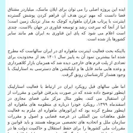
ایده این پروژه اصلی را می توان برای ایلان ماسک، میلیاردر مشتاق
فضا دانست که مهم ترین هدف آن فراهم کردن پوشش گسترده
اینترنت با پرتاب هزاران ماهواره کوچک به مدار نزدیک زمین است؛
اما از آنجا که سرعت رشد و توسعه فناوری در جهان بالاست، چندی
است اعلام می شود که پای این فناوری به ایران هم مانند سایر
کشورها باز شده است.
بااینکه بحث فعالیت اینترنت ماهواره ای در ایران سالهاست که مطرح
شده اما بیشترین نمود آن به پاییز سال ۱۴۰۱ بعد از محدودیت برای
تعدادی از پلت فرم های خارجی دیده شد که همزمان بازار کلاهبرداری
و وعده هایی مانند فایل ها و اپلیکیشن های دسترسی به استارلینک با
وجود هشدار کارشناسان رونق گرفت.
اما طی سالهای قبل رویکرد ایران در ارتباط با فعالیت استارلینک
اینطور توضیح داده شده که در صورت پذیرفتن قوانین و مقررات از
آن استقبال می کنند، بطور مثال مرکز ملی فضای مجازی در
اسفندماه ۱۳۹۹، رویکرد خودرا درباره ی منظومه های ماهواره ای
اینطور مطرح کرده بود که اپراتورهای ماهواره ای ملزم به فعالیت
طبق معاهدات بین المللی در عرصه فضایی و اصول و مقررات
سازمان ملل و اتحادیه های تخصصی مربوطه هستند و باید قوانین و
مقررات ملی کشورها را برای حفظ استقلال و حاکمیت دولت ها در