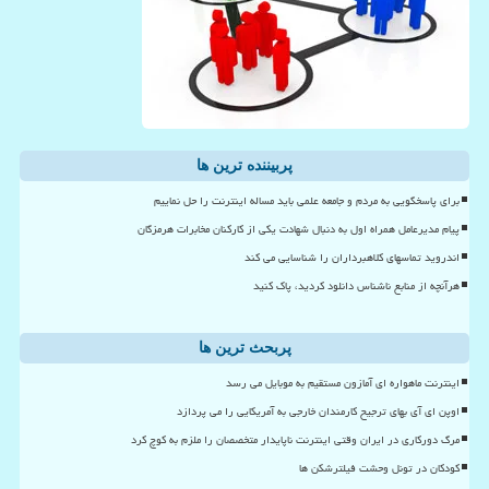
پربیننده ترین ها
برای پاسخگویی به مردم و جامعه علمی باید مساله اینترنت را حل نماییم
پیام مدیرعامل همراه اول به دنبال شهادت یکی از کارکنان مخابرات هرمزگان
اندروید تماسهای کلاهبرداران را شناسایی می کند
هرآنچه از منابع ناشناس دانلود کردید، پاک کنید
پربحث ترین ها
اینترنت ماهواره ای آمازون مستقیم به موبایل می رسد
اوپن ای آی بهای ترجیح کارمندان خارجی به آمریکایی را می پردازد
مرگ دورکاری در ایران وقتی اینترنت ناپایدار متخصصان را ملزم به کوچ کرد
کودکان در تونل وحشت فیلترشکن ها