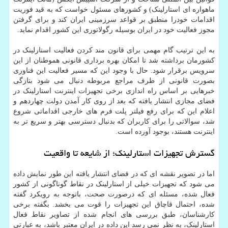
ماهواره ای استارلینک) و کشورهای مسئول خواست که به قید فوریت
اقدامات خودرا منطبق بر قواعد سرزمینی ایران کند و برای گرفتن
مجوز فعالیت خود در ایران بوسیله رگولاتوری این کشور اقدام نماید.
به این ترتیب گام مهمی برای قانون مند کردن فعالیت استارلینک در
کشورمان برداشته شد تا امکان بهره برداری قانونی هموطنان از این
سرویس برقرار شود. حال با وجود این که مسیر فعالیت این فناوری
بصورت قانونی از طرف مراجع مربوطه دنبال می شود بتازگی
خبرهایی بر اساس راه اندازی برخی تجهیزات اینترنت استارلینک در
فضای مجازی انتشار یافته که بعد از روی کار آمدن دولت چهاردهم و
اعلام این که برای رفع فیلتر پلت فرم های خارجی اقداماتی شروع
شد، سوالاتی را برای کاربران که بدنبال دسترسی بهتر و سریع تر به
اینترنت هستند، بوجود آورده است.
گسترش تجهیزات استارلینک؛ از شایعه تا واقعیت
اما در تصویر نقشه ای که در فضای انتشار یافته این طور نمایش داده
می شود که تجهیزات خیلی از استارلینک در نقاط گوناگونی از کشور
فعال شده، مسئله ای که درصورت صحت، باتوجه به رویکرد گفته
شده، احتمال قاچاق این تجهیزات را قوت می بخشد. بگفته برخی
کارشناسان، طبق بررسی های انجام شده از تصاویر نقاط فعال
استارلینک، به نظر نمی رسد این داده در ایران معتبر باشد، به عبارتی