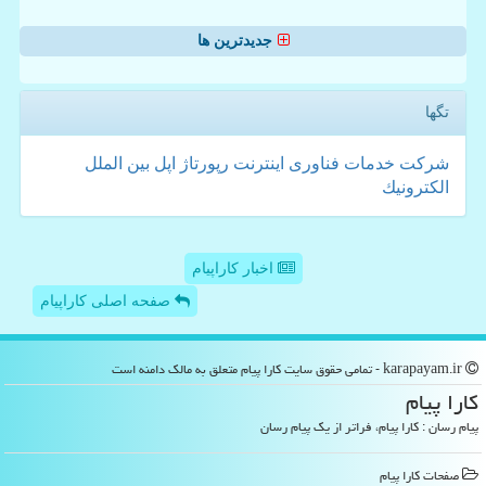
جدیدترین ها
تگها
شركت
خدمات
فناوری
اینترنت
رپورتاژ
اپل
بین الملل
الكترونیك
اخبار کاراپیام
صفحه اصلی کاراپیام
karapayam.ir - تمامی حقوق سایت كارا پیام متعلق به مالک دامنه است
كارا پیام
پیام رسان : کارا پیام، فراتر از یک پیام رسان
صفحات كارا پیام