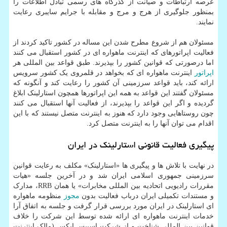
عرصه ارتباطات و صیانت از گذرگاه های رسمی تبادل اطلاعات را
بمنظور جلوگیری از هرج و مرج و مقابله با جرایم سایبری رعایت
نمایند.
مسئولان هم از شروع مطرح شدن این مساله در کشور تاکید کردند از
فعالیت اپراتورهای که اینترنت ماهواره ای در کشور استقبال می کنند
اما درصورتی که قوانین کشور را بپذیرند. طبق قواعد بین المللی هر
اپراتور
اینترنت ماهواره ای که بخواهد در قلمروی یک کشور سرویس
ارائه کند، باید قواعد سرزمینی آن کشور را رعایت کند و آنگونه که
مسئولان گفتند این قواعد به همه این اپراتورها همچون استارلینک ابلاغ
گردیده و اگر این قواعد را بپذیرند، از فعالیت آنها استقبال می کنند
چون روستاهایی وجود دارد که هنوز به اینترنت متصل نیستند که با این
اقدام می توان آنها را به اینترنت متصل کرد.
پیگیری فعالیت قانونی استارلینک در ایران
در نهایت با تلاش ها و پیگیری ها «استارلینک» مکلف به رعایت قوانین
سرزمینی جمهوری اسلامی ایران شد و در آخرین جلسه «هیات
مقررات رادیویی اتحادیه بین المللی مخابرات» یا همان RRB، مدارک
و مستندات تکمیلی ایران درباب فعالیت بدون
مجوز
منظومه ماهواره
ای استارلینک در ایران مورد بررسی قرار گرفت و جلسه به اتفاق آرا
خدمات اینترنت ماهواره ای ارائه شده توسط این شرکت را خلاف
قوانین بین المللی شناخت و از شرکت اسپیس ایکس (مالک اینترنت