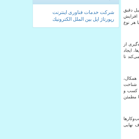
یل دقیق
شركت
خدمات
فناوری
اینترنت
 افزایش
رپورتاژ
اپل
بین الملل
الكترونیك
 هر نوع
گیری از
، ایجاد
‌کند تا
همکال،
ا شناخت
ر کسب و
ا مطمئن
‌وکارها
ف نهایی