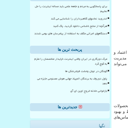
برای پاسخگویی به مردم و جامعه علمی باید مساله اینترنت را حل
نماییم
اندروید تماسهای کلاهبرداران را شناسایی می کند
هرآنچه از منابع ناشناس دانلود کردید، پاک کنید
دستگاههای اجرائی مکلف به استفاده از پیامرسان های بومی شدند
پربحث ترین ها
عتماد و
 مدیریت
مرگ دورکاری در ایران وقتی اینترنت ناپایدار متخصصان را ملزم
به کوچ کرد
ی‌تواند
کودکان در تونل وحشت فیلترشکن ها
پاول دوروف به برندگان المپیاد جهانی هوش مصنوعی جایزه می
دهد
بازخوانی حادثه خروج اوپن ای آی
محصولات
جدیدترین ها
و بهبود
ماس‌های
تگها