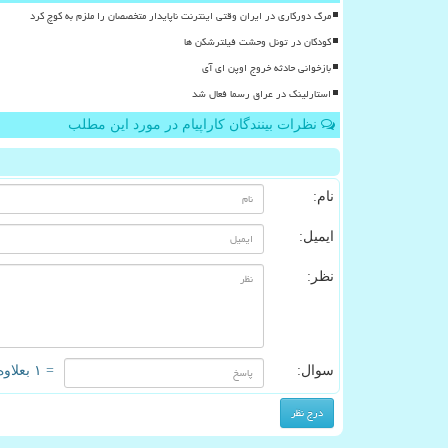
مرگ دورکاری در ایران وقتی اینترنت ناپایدار متخصصان را ملزم به کوچ کرد
کودکان در تونل وحشت فیلترشکن ها
بازخوانی حادثه خروج اوپن ای آی
استارلینک در عراق رسما فعال شد
نظرات بینندگان کاراپیام در مورد این مطلب
نام:
ایمیل:
نظر:
سوال:
= ۱ بعلاوه ۲