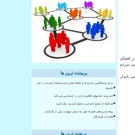
در فضای
سی مردم
پربیننده ترین ها
 پایدار
برای پاسخگویی به مردم و جامعه علمی باید مساله اینترنت را حل
نماییم
اندروید تماسهای کلاهبرداران را شناسایی می کند
هرآنچه از منابع ناشناس دانلود کردید، پاک کنید
پیام مدیرعامل همراه اول به دنبال شهادت یکی از کارکنان
مخابرات هرمزگان
پربحث ترین ها