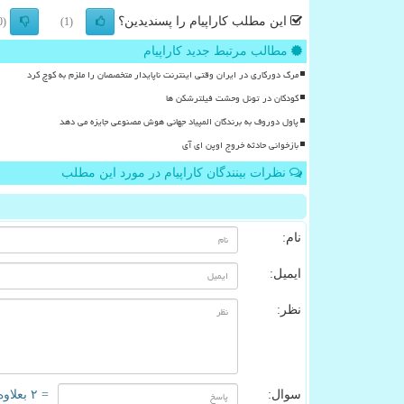
این مطلب کاراپیام را پسندیدین؟
(0)
(1)
مطالب مرتبط جدید کاراپیام
مرگ دورکاری در ایران وقتی اینترنت ناپایدار متخصصان را ملزم به کوچ کرد
کودکان در تونل وحشت فیلترشکن ها
پاول دوروف به برندگان المپیاد جهانی هوش مصنوعی جایزه می دهد
بازخوانی حادثه خروج اوپن ای آی
نظرات بینندگان کاراپیام در مورد این مطلب
نام:
ایمیل:
نظر:
سوال:
= ۲ بعلاوه ۲