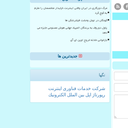
مرگ دورکاری در ایران وقتی اینترنت ناپایدار متخصصان را ملزم
به کوچ کرد
کودکان در تونل وحشت فیلترشکن ها
پاول دوروف به برندگان المپیاد جهانی هوش مصنوعی جایزه می
دهد
بازخوانی حادثه خروج اوپن ای آی
جدیدترین ها
تگها
شركت
خدمات
فناوری
اینترنت
رپورتاژ
اپل
بین الملل
الكترونیك