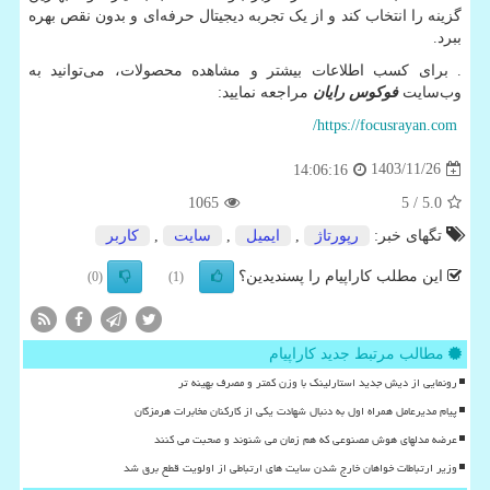
گزینه را انتخاب کند و از یک تجربه دیجیتال حرفه‌ای و بدون نقص بهره
ببرد.
. برای کسب اطلاعات بیشتر و مشاهده محصولات، می‌توانید به
وب‌سایت
فوکوس رایان
مراجعه نمایید:
/
https://focusrayan.com
1403/11/26
14:06:16
1065
/ 5
5.0
تگهای خبر:
رپورتاژ
,
ایمیل
,
سایت
,
كاربر
این مطلب کاراپیام را پسندیدین؟
(0)
(1)
مطالب مرتبط جدید کاراپیام
رونمایی از دیش جدید استارلینک با وزن کمتر و مصرف بهینه تر
پیام مدیرعامل همراه اول به دنبال شهادت یکی از کارکنان مخابرات هرمزگان
عرضه مدلهای هوش مصنوعی که هم زمان می شنوند و صحبت می کنند
وزیر ارتباطات خواهان خارج شدن سایت های ارتباطی از اولویت قطع برق شد