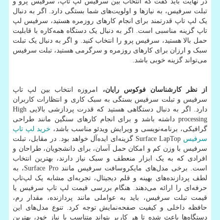
در نهایت باید گفت که انتخاب بین سرفیس لپ تاپ، سرفیس پرو و
تبلت سرفیس، به نیازها و اولویت‌های شما بستگی دارد. اگر به دنبال
یک لپ تاپ قدرتمند برای انجام کارهای روزمره هستید، سرفیس لپ
تاپ گزینه مناسبی است. اگر به دنبال یک دستگاه همه‌کاره با قابلیت
حمل بالا هستید، سرفیس پرو را انتخاب کنید. و اگر به دنبال یک تبلت
سبک و ارزان برای کارهای روزمره و سرگرمی هستید، تبلت سرفیس
می‌تواند گزینه خوبی باشد.
از نظر کارشناسان فوکوس رایان،
امروزه انتخاب بین لپ تاپ
سرفیس و تبلت سرفیس بستگی به سبک کاری و انتظارات کاربران
دارد. اگر به دنبال دستگاهی هستید که قدرت پردازشی بالایی
High
processing
داشته باشد و برای انجام کارهای سنگین مانند طراحی
گرافیکی، برنامه‌نویسی و ویرایش ویدئو مناسب باشد،
خرید لپ تاپ
سرفیس
Surface LapTop
گزینه‌ای ایده‌آل خواهد بود. در مقابل، تبلت
سرفیس با وزن کم و امکان حمل آسان، برای دانشجویان، طراحان و
افرادی که به یک ابزار منعطف و سبک نیاز دارند، بهترین انتخاب
است. برخی مدل‌های مایکروسافت سرفیس مانند
Surface Pro
، به
لطف پردازنده‌های بهینه و قلم دیجیتال، تجربه‌ای مشابه یک لپ‌تاپ
حرفه‌ای را ارائه می‌دهند. هنگام بررسی قیمت لپ تاپ سرفیس یا
قیمت تبلت سرفیس، باید به عواملی مانند پردازنده، مقدار رم،
حافظه داخلی و کیفیت صفحه‌نمایش توجه کرد. تنوع مدل‌های این
دستگاه‌ها باعث شده تا هر کاربر بتواند متناسب با نیاز خود، بهترین