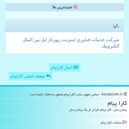
جدیدترین ها
تگها
شركت
خدمات
فناوری
اینترنت
رپورتاژ
اپل
بین الملل
الكترونیك
اخبار کاراپیام
صفحه اصلی کاراپیام
karapayam.ir - تمامی حقوق سایت كارا پیام متعلق به مالک دامنه است
كارا پیام
پیام رسان : کارا پیام، فراتر از یک پیام رسان
صفحات كارا پیام