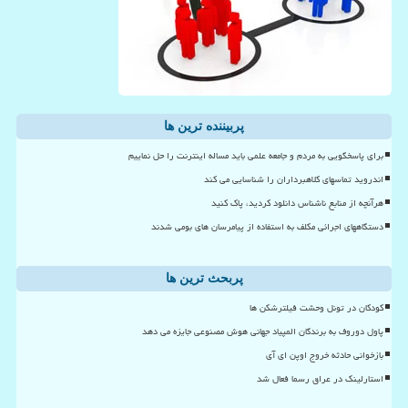
پربیننده ترین ها
برای پاسخگویی به مردم و جامعه علمی باید مساله اینترنت را حل نماییم
اندروید تماسهای کلاهبرداران را شناسایی می کند
هرآنچه از منابع ناشناس دانلود کردید، پاک کنید
دستگاههای اجرائی مکلف به استفاده از پیامرسان های بومی شدند
پربحث ترین ها
کودکان در تونل وحشت فیلترشکن ها
پاول دوروف به برندگان المپیاد جهانی هوش مصنوعی جایزه می دهد
بازخوانی حادثه خروج اوپن ای آی
استارلینک در عراق رسما فعال شد