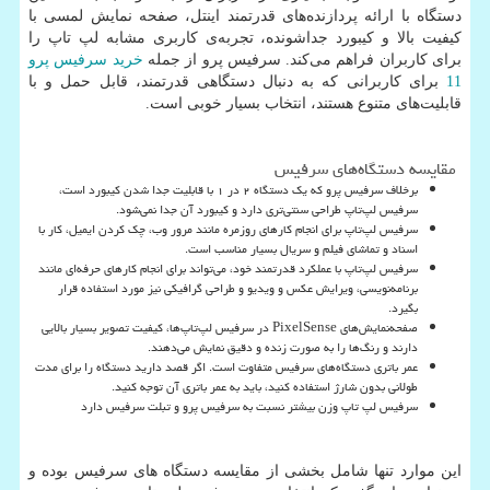
دستگاه با ارائه پردازنده‌های قدرتمند اینتل، صفحه نمایش لمسی با
کیفیت بالا و کیبورد جداشونده، تجربه‌ی کاربری مشابه لپ تاپ را
برای کاربران فراهم می‌کند. سرفیس پرو از جمله
خرید سرفیس پرو
11
برای کاربرانی که به دنبال دستگاهی قدرتمند، قابل حمل و با
قابلیت‌های متنوع هستند، انتخاب بسیار خوبی است.
مقایسه دستگاه‌های سرفیس
برخلاف سرفیس پرو که یک دستگاه ۲ در ۱ با قابلیت جدا شدن کیبورد است،
سرفیس لپ‌تاپ طراحی سنتی‌تری دارد و کیبورد آن جدا نمی‌شود.
سرفیس لپ‌تاپ برای انجام کارهای روزمره مانند مرور وب، چک کردن ایمیل، کار با
اسناد و تماشای فیلم و سریال بسیار مناسب است.
سرفیس لپ‌تاپ با عملکرد قدرتمند خود، می‌تواند برای انجام کارهای حرفه‌ای مانند
برنامه‌نویسی، ویرایش عکس و ویدیو و طراحی گرافیکی نیز مورد استفاده قرار
بگیرد.
صفحه‌نمایش‌های
PixelSense
در سرفیس لپ‌تاپ‌ها، کیفیت تصویر بسیار بالایی
دارند و رنگ‌ها را به صورت زنده و دقیق نمایش می‌دهند.
عمر باتری دستگاه‌های سرفیس متفاوت است. اگر قصد دارید دستگاه را برای مدت
طولانی بدون شارژ استفاده کنید، باید به عمر باتری آن توجه کنید.
سرفیس لپ تاپ وزن بیشتر نسبت به سرفیس پرو و تبلت سرفیس دارد
این موارد تنها شامل بخشی از مقایسه دستگاه های سرفیس بوده و