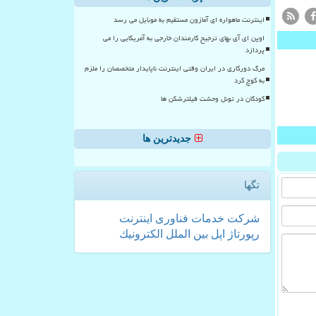
اینترنت ماهواره ای آمازون مستقیم به موبایل می رسد
اوپن ای آی بهای ترجیح کارمندان خارجی به آمریکایی را می
پردازد
مرگ دورکاری در ایران وقتی اینترنت ناپایدار متخصصان را ملزم
به کوچ کرد
کودکان در تونل وحشت فیلترشکن ها
جدیدترین ها
تگها
شركت
خدمات
فناوری
اینترنت
رپورتاژ
اپل
بین الملل
الكترونیك