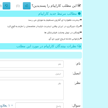
این مطلب کاراپیام را پسندیدین؟
(0)
(1)
مطالب مرتبط جدید کاراپیام
اینترنت ماهواره ای آمازون مستقیم به موبایل می رسد
مرگ دورکاری در ایران وقتی اینترنت ناپایدار متخصصان را ملزم به کوچ کرد
کودکان در تونل وحشت فیلترشکن ها
بازخوانی حادثه خروج اوپن ای آی
نظرات بینندگان کاراپیام در مورد این مطلب
نام:
ایمیل:
نظر:
سوال:
= ۱ بعلاوه ۵