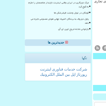
ایشگاهی، رویدادهای تجاری
مرگ دورکاری در ایران وقتی اینترنت ناپایدار متخصصان را ملزم
به کوچ کرد
کودکان در تونل وحشت فیلترشکن ها
پاول دوروف به برندگان المپیاد جهانی هوش مصنوعی جایزه می
دهد
بازخوانی حادثه خروج اوپن ای آی
جدیدترین ها
تگها
شركت
خدمات
فناوری
اینترنت
رپورتاژ
اپل
بین الملل
الكترونیك