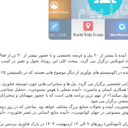
به گزارش کارا پیام به نقل از مهر، رویداد ۲ روزه ایستگاه آینده با بیشتر از 
ه اینوتکس برگزار می گردد. مبحث کلی این رویداد تحول و تغییر در کسب و
ست.
کستیشن در ۹ اردیبهشت، با ۷ پنل و سخنرانی تخصصی برگزار می گردد. پنل ها و سخنرانی هایی چون «توسعه فناور
 همکاری انسان و ماشین»، «آینده شغلی با هوش مصنوعی»، «تحلیل شناختی ف
ول میکنند؟» از مهم ترین برنامه هایی است که با حضور میهمانان و سخنرانان
تیشن برگزار می شود.
ین روز میزبان ۱۱ پنل و عرضه با محوریت آینده و تحولات صنایع بزرگ مختلف خواهد بود. مباحثی که در روز
ش مصنوعی در جهان کوانتومی»، «آینده منابع انسانی در عصر فناوری»، «آی
چهاردهمین دوره نمایشگاه بین المللی فناوری و نوآوری ایران (اینوتکس) روزهای ۹ الی ۱۲ اردیبهشت ۱۴۰۴ 