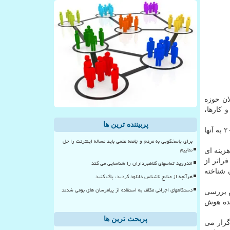
۲۰ پنل و عرضه تخصصی و با حضور بیشتر از ۳۰ تن از فعالان حوزه
 کارها،
پربیننده ترین ها
بررسی نقش شرکتهای بزرگ، ترندهای فناوری و تحولات آینده در اکوسیستم های نوآوری از دیگر موضوع هایی هستند که در نکستیشن ۲۰۲۵ به آنها
برای پاسخگویی به مردم و جامعه علمی باید مساله اینترنت را حل
نماییم
ی، هزینه ای
راتر از
اندروید تماسهای کلاهبرداران را شناسایی می کند
 شناخته
هرآنچه از منابع ناشناس دانلود کردید، پاک کنید
دستگاههای اجرائی مکلف به استفاده از پیامرسان های بومی شدند
 دوم بررسی
نده هوش
پربحث ترین ها
در پارک فناوری پردیس برگزار می