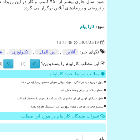
و ترویجی و رویدادهای آنلاین برگزار می گردد.
منبع:
كارا پیام
1404/01/19
14:37:36
تگهای خبر:
آنلاین
,
بین الملل
,
تكنولوژی
,
ش
این مطلب کاراپیام را پسندیدین؟
(0)
(1)
مطالب مرتبط جدید کاراپیام
پاول دوروف به برندگان المپیاد جهانی هوش مصنوعی جایزه می دهد
استارلینک در عراق رسما فعال شد
عامل سرکش اوپن ای آی مشتری یک شرکت فناوری را به خطر انداخت
ببینید ماجرای فروش قطره بیهوشی در اینستاگرام چه بود؟
نظرات بینندگان کاراپیام در مورد این مطلب
نام: