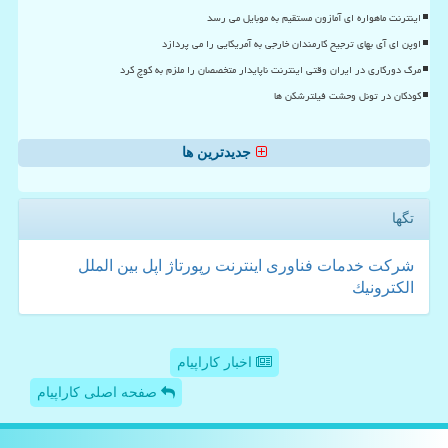
اینترنت ماهواره ای آمازون مستقیم به موبایل می رسد
اوپن ای آی بهای ترجیح کارمندان خارجی به آمریکایی را می پردازد
مرگ دورکاری در ایران وقتی اینترنت ناپایدار متخصصان را ملزم به کوچ کرد
کودکان در تونل وحشت فیلترشکن ها
جدیدترین ها
تگها
شركت
خدمات
فناوری
اینترنت
رپورتاژ
اپل
بین الملل
الكترونیك
اخبار کاراپیام
صفحه اصلی کاراپیام