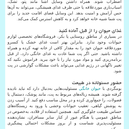
اضطراب شوند. همراه داشتن وسایل آشنا مانند پتو، تشک،
اسباب‌بازی موردعلاقه یا حتی ظرف غذای همیشگی، می‌تواند به آن‌ها
حس آرامش و امنیت بدهد. این وسایل فضای اقامت جدید را برای
پت شما شبیه خانه خواهد کرد و به کاهش استرس کمک می‌کند.
غذای حیوان را از قبل آماده کنید
در بسیاری از مناطق روستایی یا بکر، فروشگاه‌های تخصصی لوازم
حیوانات وجود ندارد. بنابراین بهتر است غذای خشک یا کنسرو
موردعلاقه حیوان خود را به مقدار کافی از خانه تهیه کرده و همراه
داشته باشید. حتی اگر پت شما عادت به غذای خانگی دارد، از قبل
برنامه‌ریزی کنید و مواد مورد نیاز را با خود ببرید. فراموش نکنید که
تغییر ناگهانی در رژیم غذایی می‌تواند باعث مشکلات گوارشی در پت
شود.
حضور مسئولانه در طبیعت
بومگردی با
حیوان خانگی
مسئولیت‌هایی به‌دنبال دارد که نباید نادیده
گرفته شوند. همیشه زباله‌های مربوط به پت، مانند پوشک، دستمال یا
فضولات، را جمع‌آوری کرده و در محل مناسب دفع کنید. از آسیب زدن
به پوشش گیاهی، تعقیب حیوانات وحشی یا ورود به زیستگاه‌های
حساس طبیعت جلوگیری کنید. همچنین استفاده از قلاده، به‌خصوص در
مناطق عمومی یا هنگام عبور از کنار سایر مسافران، نشان‌دهنده
مسئولیت‌پذیری شماست و از بروز مشکلات احتمالی پیشگیری
می‌کند.