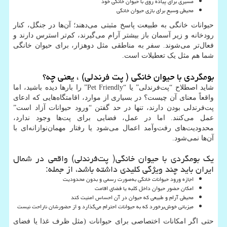
مسیری برای پیاده روی با حیوان خانگی خود
محیطی وسیع برای بازی حیوان خانگی
حیوانات خانگی به طبیعت پاسخ مثبتی می‌دهند؛ آن‌ها در جنگل، کنار
رودخانه و زیر آسمان باز بیشتر آرام می‌گیرند، کم‌تر استرس دارند و
فعال‌تر می‌شوند. سفر به مناطقی مثل دوهزار، برای حیوان خانگی
شما هم مثل یک تعطیلات است.
بومگردی با حیوان خانگی ( پت فرندلی) ، یعنی چه؟
شاید اصطلاح “پت‌فرندلی” یا “Pet Friendly” را بارها دیده باشید، اما
واقعاً معنای آن چیست؟ در بسیاری از موارد، اقامتگاه‌هایی که ادعای
پت‌فرندلی بودن دارند، تنها در حد گفتن “ورود حیوانات آزاد است”
عمل می‌کنند. اما در عمل، فضایی برای پت‌ها وجود ندارد،
محدودیت‌های رفت‌وآمد اعمال می‌شود یا رفتار مهمان‌نوازانه‌ای با
آن‌ها نمی‌شود.
یک بومگردی با حیوان خانگی( پت‌فرندلی) واقعی در شمال
ایران باید چند ویژگی کلیدی داشته باشد، از جمله:
اجازه ورود حیوانات خانگی به‌صورت رسمی و بدون محدودیت
امکان حضور حیوان داخل کلبه یا فضای اقامت
محیطی آرام و طبیعی که حیوان در آن احساس امنیت کند
میزبانی خوش‌برخورد که به حیوانات احترام می‌گذارد و از حضورشان ناراحت نیست
حتی اگر امکانات اختصاصی برای حیوانات (مثل ظرف غذا یا فضای