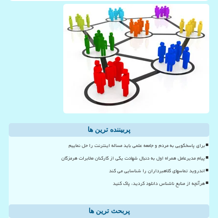
پربیننده ترین ها
برای پاسخگویی به مردم و جامعه علمی باید مساله اینترنت را حل نماییم
پیام مدیرعامل همراه اول به دنبال شهادت یکی از کارکنان مخابرات هرمزگان
اندروید تماسهای کلاهبرداران را شناسایی می کند
هرآنچه از منابع ناشناس دانلود کردید، پاک کنید
پربحث ترین ها