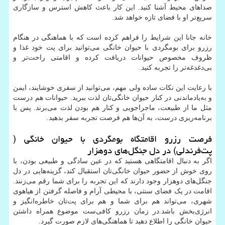
صداهای محیط آشنا کنید. این کار باعث کاهش استرس و سازگاری
سریع‌تر او با فضای تازه خواهد شد.
خانه جانا این شرایط را فراهم کرده است که با هماهنگی در هنگام
رزرو برای بومگردی با حیوان خانگی می‌توانید برای پت خود غذا و
ظروف مخصوص حیوانات دریافت کرده و اقامتی راحت‌تر و
بی‌دغدغه‌تر را تجربه کنید.
با رعایت این نکات ساده ولی مهم، می‌توانید از سفری خوشایند، ایمن
و به‌یادماندنی در کنار حیوان خانگی‌تان لذت ببرید. حیوانات هم درست
مثل ما از طبیعت، ماجراجویی و کنار هم بودن لذت می‌برند. پس با
برنامه‌ریزی درست، به آن‌ها هم فرصت تجربه سفر بدهید.
فرصت رزرو اقامتگاه بومگردی با حیوان خانگی (
پت‌فرندلی) در دل جنگل‌های دوهزار
اگر به دنبال اقامتگاهی هستید که در عین سادگی و طبیعی بودن، با
روی خوش از حضور حیوان خانگی‌تان استقبال کند، گزینه‌هایی در دل
جنگل‌های دوهزار وجود دارند که این تجربه را برای شما رقم می‌زنند.
اقامت در یک فضای سنتی، با محیطی آرام و فاصله گرفتن از هیاهوی
شهری، می‌تواند هم برای شما و هم برای پت‌تان خاطره‌انگیز و
انرژی‌بخش باشد.در زمان رزرو کافی‌ست موضوع همراه داشتن
حیوان خانگی را اطلاع دهید تا هماهنگی‌های لازم صورت گیرد.