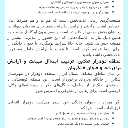
سپردن حیوان به پانسیون یا دوستان و آشنایان
اقامت در خودرو یا چادر، بدون دسترسی به امکانات اولیه
پنهان کردن پت و ورود غیرمجاز به اقامتگاه با استرس زیاد
طبیعت‌گردی زمانی لذت‌بخش است که هم ما و هم همراهان‌مان
احساس امنیت، راحتی و آرامش داشته باشیم. برای صاحبان حیوانات،
پت‌شان بخش مهمی از خانواده است و سفر بدون او کامل نیست. به
همین دلیل نیاز به اقامتگاه‌هایی که این حضور را بپذیرند، بیشتر از
همیشه حس می‌شود. خانه جانا شرایط بومگردی با حیوان خانگی را
برای شما فراهم کرده است تا بتوانید با آرامش خاطر مسافرت
لذت‌بخشی داشته باشید.
منطقه دوهزار تنکابن؛ ترکیب ایده‌آل طبیعت و آرامش
برای شما و حیوان خانگی‌تان
در میان مناطق مختلف شمال ایران، منطقه دوهزار در شهرستان
تنکابن از جایگاه ویژه‌ای برخوردار است. این منطقه کوهستانی با
آب‌وهوای خنک‌تر از ساحل، جنگل‌های بکر و رودخانه‌های زلال،
فرصتی است برای رهایی از شلوغی و استرس شهر.
اگر همراه با حیوان خانگی خود سفر می‌کنید، دوهزار انتخابی
فوق‌العاده است. چرا که:
هوای تمیز و خنک، به‌خصوص در فصول گرم
نبود سر و صدای شهری و فضای باز برای قدم زدن و آرامش حیوانات
خلوت‌تر بودن نسبت به دیگر مقاصد شمالی