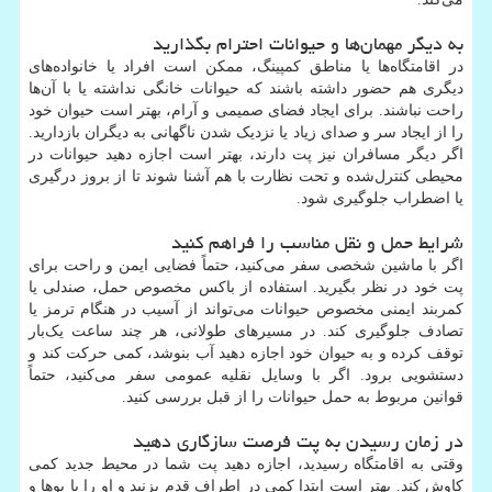
به دیگر مهمان‌ها و حیوانات احترام بگذارید
در اقامتگاه‌ها یا مناطق کمپینگ، ممکن است افراد یا خانواده‌های
دیگری هم حضور داشته باشند که حیوانات خانگی نداشته یا با آن‌ها
راحت نباشند. برای ایجاد فضای صمیمی و آرام، بهتر است حیوان خود
را از ایجاد سر و صدای زیاد یا نزدیک شدن ناگهانی به دیگران بازدارید.
اگر دیگر مسافران نیز پت دارند، بهتر است اجازه دهید حیوانات در
محیطی کنترل‌شده و تحت نظارت با هم آشنا شوند تا از بروز درگیری
یا اضطراب جلوگیری شود.
شرایط حمل و نقل مناسب را فراهم کنید
اگر با ماشین شخصی سفر می‌کنید، حتماً فضایی ایمن و راحت برای
پت خود در نظر بگیرید. استفاده از باکس مخصوص حمل، صندلی یا
کمربند ایمنی مخصوص حیوانات می‌تواند از آسیب در هنگام ترمز یا
تصادف جلوگیری کند. در مسیرهای طولانی، هر چند ساعت یک‌بار
توقف کرده و به حیوان خود اجازه دهید آب بنوشد، کمی حرکت کند و
دستشویی برود. اگر با وسایل نقلیه عمومی سفر می‌کنید، حتماً
قوانین مربوط به حمل حیوانات را از قبل بررسی کنید.
در زمان رسیدن به پت فرصت سازگاری دهید
وقتی به اقامتگاه رسیدید، اجازه دهید پت شما در محیط جدید کمی
کاوش کند. بهتر است ابتدا کمی در اطراف قدم بزنید و او را با بوها و