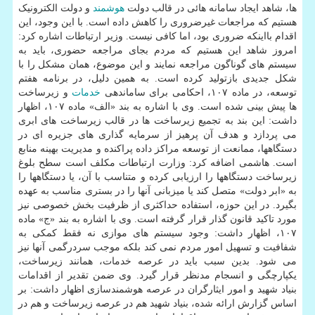
ها، شاهد ایجاد سامانه هائی در قالب دولت
هوشمند
و دولت الکترونیک
هستیم که مراجعات غیرضروری را کاهش داده است. با این وجود، این
اقدام بااینکه ضروری بود، اما کافی نیست. وزیر ارتباطات اشاره کرد:
امروز شاهد این هستیم که مردم بجای مراجعه حضوری، باید به
سیستم های گوناگون مراجعه نمایند و این موضوع، همان مشکل را با
شکل جدیدی بازتولید کرده است. به همین دلیل، در برنامه هفتم
توسعه، در ماده ۱۰۷، احکامی برای ساماندهی
خدمات
و زیرساخت
ها پیش بینی شده است. وی با اشاره به بند «الف» ماده ۱۰۷، اظهار
داشت: این بند به تجمیع زیرساخت ها در قالب زیرساخت های ابری
می پردازد و هدف آن پرهیز از سرمایه گذاری های جزیره ای در
دستگاهها، ممانعت از توسعه مراکز داده پراکنده و مدیریت بهینه منابع
است. هاشمی اضافه کرد: وزارت ارتباطات مکلف است سطح بلوغ
زیرساخت دستگاهها را ارزیابی کرده و متناسب با آن، یا دستگاهها را
به «ابر دولت» متصل کند یا میزبانی آنها را در بستری مناسب به عهده
بگیرد. در این حوزه، استفاده حداکثری از ظرفیت بخش خصوصی نیز
مورد تاکید قانون گذار قرار گرفته است. وی با اشاره به بند «ج» ماده
۱۰۷، اظهار داشت: وجود سیستم های موازی نه فقط کمکی به
شفافیت و تسهیل امور مردم نمی کند بلکه موجب سردرگمی آنها نیز
می شود. بدین سبب باید در عرصه خدمات، همانند زیرساخت،
یکپارچگی و انسجام مدنظر قرار گیرد. وی ضمن تقدیر از اقدامات
بنیاد شهید و امور ایثارگران در عرصه هوشمندسازی اظهار داشت: بر
اساس گزارش ارائه شده، بنیاد شهید هم در عرصه زیرساخت و هم در