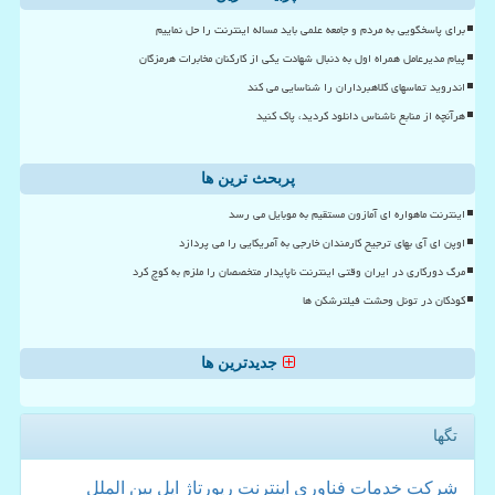
برای پاسخگویی به مردم و جامعه علمی باید مساله اینترنت را حل نماییم
پیام مدیرعامل همراه اول به دنبال شهادت یکی از کارکنان مخابرات هرمزگان
اندروید تماسهای کلاهبرداران را شناسایی می کند
هرآنچه از منابع ناشناس دانلود کردید، پاک کنید
پربحث ترین ها
اینترنت ماهواره ای آمازون مستقیم به موبایل می رسد
اوپن ای آی بهای ترجیح کارمندان خارجی به آمریکایی را می پردازد
مرگ دورکاری در ایران وقتی اینترنت ناپایدار متخصصان را ملزم به کوچ کرد
کودکان در تونل وحشت فیلترشکن ها
جدیدترین ها
تگها
شركت
خدمات
فناوری
اینترنت
رپورتاژ
اپل
بین الملل