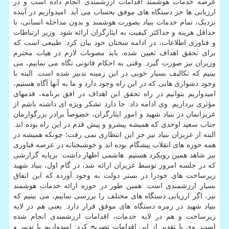
عرصه خدمات هوشمند اقدامات ارزشمندی انجام داده است و در
ارزیابی ها جز دستگاه های موفق بحساب می آید. امیدواریم در آینده
نزدیک، تمام خدمات بنیاد بصورت هوشمند و بدون مداخله انسانی، با
حداقل هزینه و حداکثر کیفیت به ایثارگران ارائه شود. وزیر ارتباطات
و فناوری اطلاعات، در ادامه سخنان خود بیان کرد: طبیعی است که
برای تحقق اهداف تعیین شده، باید مصوبات لازم در هیات محترم
وزیران نیز صورت گیرد. وقتی به احکام قانونی نگاه می نماییم، می
بینیم که تکالیف بسیار خوبی در این زمینه تدبیر شده است. البته با
وجود دشواری هایی که در این راه وجود دارد و ما به آنها آگاه هستیم،
امیدواریم بتوانیم در راه تحقق این اهداف در افق برنامه، قدمهای
مؤثری برداریم. وی ادامه داد: جا دارد تشکر ویژه ای داشته باشم از
عزیزانمان در بنیاد شهید و امور ایثارگران، خصوصاً برادر بزرگوارمان
جناب سعید اوحدی که همیشه پیشرو و پیش قدم در این راه بوده اند.
البته از عزیزان بنیاد نیز جز این انتظاری نمی رفت؛ چونکه همیشه در
همه حوزه های انقلاب پیشگام بوده اند و خوشبختانه در عرصه فناوری
نیز شاهد همین رویکرد هستیم. هاشمی اظهار داشت: برپایه گزارشی
که در جلسه امروز توسط عزیزان ارائه شد، در گام اول، بنیاد شهید
زیرساخت های خودرا در بستر دولت به وجود آورده که این اتفاق
بسیار ارزشمندی است. همین طور در حوزه ارائه خدمات هوشمند
نیز، اگر ارزیابی دستگاه های مختلف را بررسی نماییم، می بینیم که
بنیاد شهید در زمره دستگاه های موفق قرار دارد. یعنی هم در لایه
زیرساخت و هم در لایه خدمات، اقدامات ارزشمندی انجام شده
است. وی با تقدیر از این اقدامات تصریح کرد: امیدواریم با تدبیر و