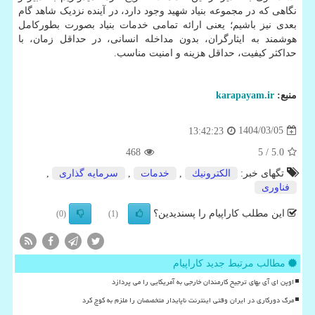
نگاهی که در مجموعه بنیاد شهید وجود دارد، در آینده نزدیک شاهد گام
بعدی نیز باشیم؛ یعنی ارائه تمامی خدمات بنیاد بصورت بطورکامل
هوشمند به ایثارگران، بدون مداخله انسانی، در حداقل زمان، با
حداکثر کیفیت، حداقل هزینه و امنیت مناسب.
منبع:
karapayam.ir
1404/03/05
13:42:23
468
/ 5
5.0
تگهای خبر:
الكترونیك
,
خدمات
,
سرمایه گذاری
,
فناوری
این مطلب کاراپیام را پسندیدین؟
(0)
(1)
مطالب مرتبط جدید کاراپیام
اوپن ای آی بهای ترجیح کارمندان خارجی به آمریکایی را می پردازد
مرگ دورکاری در ایران وقتی اینترنت ناپایدار متخصصان را ملزم به کوچ کرد