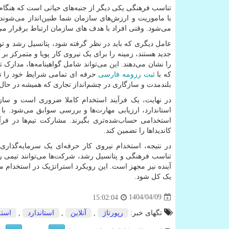
تناسب فرهنگی یکی دیگر از جنبه‌های حیاتی است که هنگام ا
با ماموریت و ارزش‌های سازمان شما طنین‌انداز می‌شوند
می‌شود. وقتی افراد با هدف های سازمان ارتباط برقرار می‌کن
عامل دیگری که باید در نظر گرفته شود، پتانسیل رشد و ت
جدید هستند، زمینه را برای یک نیروی کار پویا و متمرکز بر آی
را نشان می‌دهند. این می‌تواند شامل گواهینامه‌ها، مدارک
که با
ثبت رزومه فارسی
حرفه ای تمامی شرایط خود را توض
بلندمدت و سازگاری در چشم‌انداز تجاری که همیشه در حال 
در نهایت، یک فرآیند استخدام کاملا ضروری است و سازما
استاندارد، ارزیابی مهارت‌ها و بررسی سوابق می‌شود. با 
استخدامی حساب‌شده‌تری بگیرند. مشارکت تیم‌ها در فرآین
کاندیداها را تضمین کند.
در نتیجه، استخدام نیروی کار حرفه‌ای یک سرمایه‌گذار
تناسب فرهنگی و پتانسیل رشد، شرکت‌ها می‌توانند تیمی را 
آینده نیز مجهز است. این رویکرد استراتژیک در استخدام می
یک کل شود.
1404/04/09
15:02:04
تگهای خبر:
رپورتاژ
,
آنلاین
,
استاندارد
,
استر