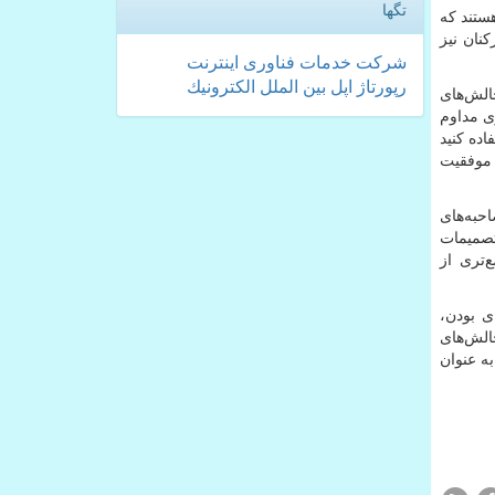
تگها
ستند که
نان نیز
شركت
خدمات
فناوری
اینترنت
رپورتاژ
اپل
بین الملل
الكترونیك
الش‌های
ری مداوم
اده کنید
 موفقیت
حبه‌های
تصمیمات
‌تری از
ی بودن،
چالش‌های
ه عنوان