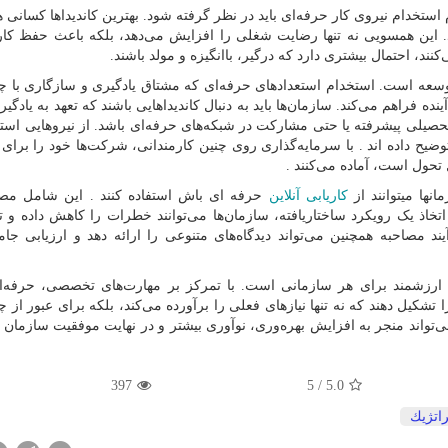
ستخدام نیروی کار حرفه‌ای باید در نظر گرفته شود. بهترین کاندیداها کسانی ه
. این همسویی نه تنها رضایت شغلی را افزایش می‌دهد، بلکه باعث حفظ کارک
ند، احتمال بیشتری دارد که درگیر، باانگیزه و مولد باشند.
وسعه است. استخدام استعدادهای حرفه‌ای که مشتاق یادگیری و سازگاری با چ
نده فراهم می‌کند. سازمان‌ها باید به دنبال کاندیداهایی باشند که تعهد به یادگی
 تحصیلی پیشرفته یا حتی مشارکت در شبکه‌های حرفه‌ای باشد. از نیروهایی استف
یح داده اند . با سرمایه‌گذاری روی چنین کارمندانی، شرکت‌ها خود را برای
تحول است، آماده می‌کنند .
نها میتوانند از
کاریابی آنلاین
حرفه ای باش استفاده کنند . این شامل مصا
اتخاذ یک رویکرد ساختاریافته، سازمان‌ها می‌توانند خطرات را کاهش داده و 
د مصاحبه همچنین می‌تواند دیدگاه‌های متنوعی را ارائه دهد و ارزیابی جامع
ی ارزشمند برای هر سازمانی است. با تمرکز بر مهارت‌های تخصصی، حرفه‌ا
تشکیل دهند که نه تنها نیازهای فعلی را برآورده می‌کند، بلکه برای عبور از 
‌تواند منجر به افزایش بهره‌وری، نوآوری بیشتر و در نهایت موفقیت سازمان ب
397
/ 5
5.0
اتژیك