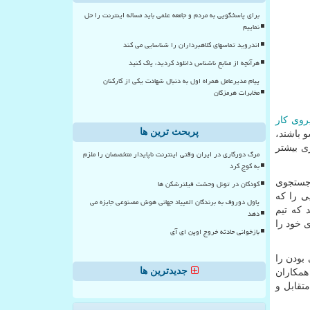
برای پاسخگویی به مردم و جامعه علمی باید مساله اینترنت را حل
نماییم
اندروید تماسهای کلاهبرداران را شناسایی می کند
هرآنچه از منابع ناشناس دانلود کردید، پاک کنید
پیام مدیرعامل همراه اول به دنبال شهادت یکی از کارکنان
مخابرات هرمزگان
روی کار
پربحث ترین ها
 باشند،
ی بیشتر
مرگ دورکاری در ایران وقتی اینترنت ناپایدار متخصصان را ملزم
به کوچ کرد
جستجوی
کودکان در تونل وحشت فیلترشکن ها
ی را که
پاول دوروف به برندگان المپیاد جهانی هوش مصنوعی جایزه می
 که تیم
دهد
 خود را
بازخوانی حادثه خروج اوپن ای آی
بودن را
جدیدترین ها
 همکاران
تقابل و