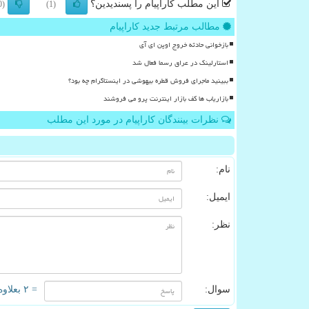
این مطلب کاراپیام را پسندیدین؟
(0)
(1)
مطالب مرتبط جدید کاراپیام
بازخوانی حادثه خروج اوپن ای آی
استارلینک در عراق رسما فعال شد
ببینید ماجرای فروش قطره بیهوشی در اینستاگرام چه بود؟
بازاریاب ها کف بازار اینترنت پرو می فروشند
نظرات بینندگان کاراپیام در مورد این مطلب
نام:
ایمیل:
نظر:
سوال:
= ۲ بعلاوه ۳