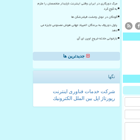
مرگ دورکاری در ایران وقتی اینترنت ناپایدار متخصصان را ملزم
به کوچ کرد
کودکان در تونل وحشت فیلترشکن ها
پاول دوروف به برندگان المپیاد جهانی هوش مصنوعی جایزه می
دهد
بازخوانی حادثه خروج اوپن ای آی
جدیدترین ها
تگها
شركت
خدمات
فناوری
اینترنت
رپورتاژ
اپل
بین الملل
الكترونیك