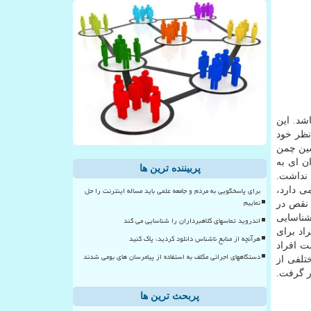
شد. این
نظر خود
شین چمن
ن ای به
پربیننده ترین ها
 نداشت.
برای پاسخگویی به مردم و جامعه علمی باید مساله اینترنت را حل
ی دارد،
نماییم
 است بدون نقص در
رای شناسایی
اندروید تماسهای کلاهبرداران را شناسایی می کند
اد برای
هرآنچه از منابع ناشناس دانلود کردید، پاک کنید
ت افراد
دستگاههای اجرائی مکلف به استفاده از پیامرسان های بومی شدند
ختلفی از
کند و می توان آنرا برای ردیابی ارزان بیماری هایی مانند ایدز و HPV به کار گرفت.
پربحث ترین ها