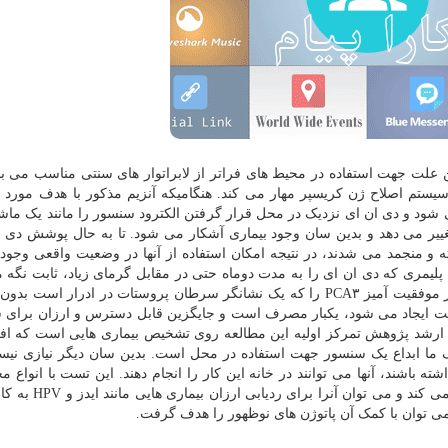
این علت جهت استفاده در محیط های فراتر از لابراتوار های سنتی مناسب می با
سیستم اصلاح ژن کریسپر مهار می کند. هنگامیکه آنزیم مذکور با هدف مورد 
 شود و دی ان ای نزدیک در محل قرار گرفتن الکترود سنسور را مانند یک ما
تغییر می دهد و بدین سان وجود بیماری آشکار می شود. تا به حال پوشش دی ا
 و منجمد می شدند، در نتیجه امکان استفاده از آنها در وضعیت واقعی وجود
لیمری که دی ان ای را به مدت دوماه حتی در مقابل گرمای زیاد، ثابت نگه م
این مشکل را حل کردند. سنسور بعد از ذخیره سازی بطور موفقیت آمیز PCA۳ را که یک نشانگر سرطان پروستات در ادرار
د شناسایی کرد ابزار مذکور که فقط با هزینه ۵۰ سنت ایجاد می شود، یکبار مصرف است و جایگزین قابل دسترس و ارزان ب
رشد پژوهش تمرکز اولیه این مطالعه روی تشخیص بیماری هایی است که افر
ف ما ابداع یک سنسور جهت استفاده در محل است. بدین سان دیگر نیازی نیس
ته باشند، آنها می توانند در خانه این کار را انجام دهند. این تست با انواع م
نمونه های جمع آوری شده همچون سواب بینی و بزاق کار می 
 توان با کمک آن پاتوژن های نوظهور را هدف گرفت.