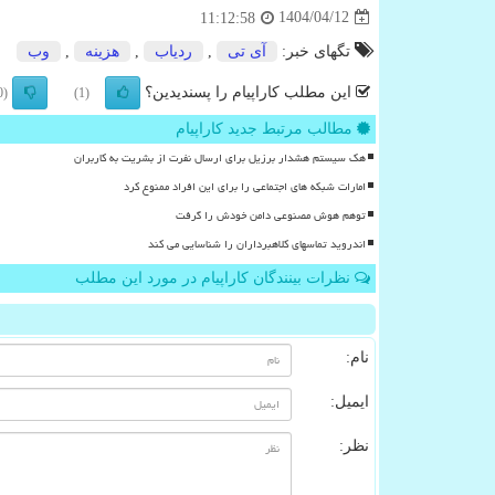
1404/04/12
11:12:58
تگهای خبر:
آی تی
,
ردیاب
,
هزینه
,
وب
این مطلب کاراپیام را پسندیدین؟
(0)
(1)
مطالب مرتبط جدید کاراپیام
هک سیستم هشدار برزیل برای ارسال نفرت از بشریت به کاربران
امارات شبکه های اجتماعی را برای این افراد ممنوع کرد
توهم هوش مصنوعی دامن خودش را گرفت
اندروید تماسهای کلاهبرداران را شناسایی می کند
نظرات بینندگان کاراپیام در مورد این مطلب
نام:
ایمیل:
نظر: