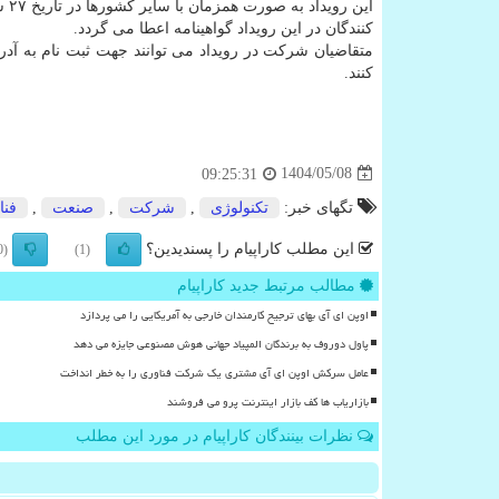
کنندگان در این رویداد گواهینامه اعطا می گردد.
کنند.
1404/05/08
09:25:31
تگهای خبر:
تكنولوژی
,
شركت
,
صنعت
,
فنا
این مطلب کاراپیام را پسندیدین؟
(0)
(1)
مطالب مرتبط جدید کاراپیام
اوپن ای آی بهای ترجیح کارمندان خارجی به آمریکایی را می پردازد
پاول دوروف به برندگان المپیاد جهانی هوش مصنوعی جایزه می دهد
عامل سرکش اوپن ای آی مشتری یک شرکت فناوری را به خطر انداخت
بازاریاب ها کف بازار اینترنت پرو می فروشند
نظرات بینندگان کاراپیام در مورد این مطلب