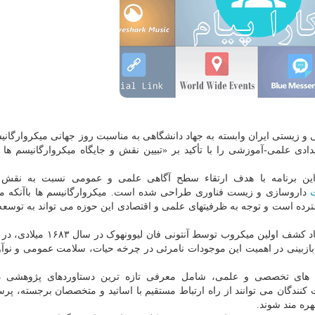
ی و زیستی ایران وابسته به جهاد دانشگاهی به مناسبت روز جهانی میکروارگانیس
ی علمی-آموزشی را با تأکید بر «تبیین نقش و جایگاه میکروارگانیسم ها 
 این برنامه با هدف ارتقاء سطح آگاهی علمی و عمومی نسبت به نقش
داروسازی و زیست فناوری طراحی شده است. میکروارگانیسم ها باآنکه م
ترده است و توجه به ظرفیتهای علمی و اقتصادی این حوزه می تواند به توسعه پ
روز جهانی میکروارگانیسم ها هر سال در ۱۷ سپتامبر، به یاد کشف اولین میکروب 
زبینی در اهمیت این موجودات نامرئی در چرخه حیات، سلامت عمومی و نوآ
ی های تخصصی و علمی، شامل معرفی تازه ترین دستاوردهای پژوهشی د
نندگان می توانند از راه ارتباط مستقیم با اساتید و متخصصان برجسته، پ
ره مند شوند.