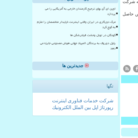
زار می شود و به شرکت
اوپن ای آی بهای ترجیح کارمندان خارجی به آمریکایی را می
پردازد
ه آدرس https: //ibrc.ir/fa/form/1084/ رجوع یا با شماره همراه ۰۹۹۰۹۶۶۲۶۴۶ تماس حاصل
مرگ دورکاری در ایران وقتی اینترنت ناپایدار متخصصان را ملزم
به کوچ کرد
کودکان در تونل وحشت فیلترشکن ها
پاول دوروف به برندگان المپیاد جهانی هوش مصنوعی جایزه می
دهد
جدیدترین ها
تگها
شركت
خدمات
فناوری
اینترنت
رپورتاژ
اپل
بین الملل
الكترونیك