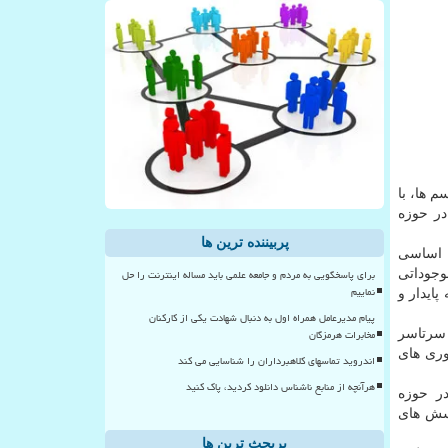
م ها، با
در حوزه
پربیننده ترین ها
 اساسی
برای پاسخگویی به مردم و جامعه علمی باید مساله اینترنت را حل
وجوداتی
نماییم
ایدار و
پیام مدیرعامل همراه اول به دنبال شهادت یکی از کارکنان
مخابرات هرمزگان
توسط آنتونی فان لیوونهوک در سال ۱۶۸۳ میلادی، در سرتاسر
وری های
اندروید تماسهای کلاهبرداران را شناسایی می کند
هرآنچه از منابع ناشناس دانلود کردید، پاک کنید
ر حوزه
رسش های
پربحث ترین ها