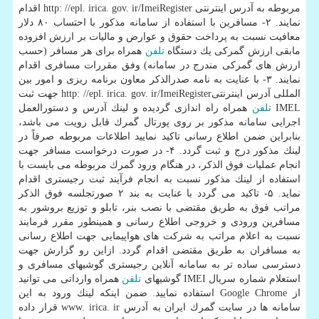
مربوطه به آدرس اینترنتی http: //epl. irica. gov. ir/ImeiRegister اقدام
نمایند. ۲- مسافرین با استفاده از سامانه مذكور با احتساب ۸۰ دلار
معافیت نسبت به پرداخت حقوق و عوارض و مالیات بر ارزش افزوده
مابقی ارزش گمركی یك دستگاه
تلفن
همراه برای هر مسافر (حسب
ارزش های گمركی مندرج در سامانه) وفق مقررات مسافری اقدام
نمایند. ۳- با عنایت به نامه صدرالذكر معاون برنامه ریزی و امور بین
المللی آدرس اینترنتیhttp: //epl. irica. gov. ir/ImeiRegister جهت ثبت
IMEL
تلفن
همراه راه اندازی گردیده و لینك آدرس و دستورالعمل
اجرایی سامانه مذكور بر روی پورتال گمرك قابل رویت می باشد،
بنابراین ضمن اطلاع رسانی تاكید نمایید اطلاعات مربوطه صرفاً در
لینك مذكور درج و ثبت گردد. ۴- در صورت درخواست مسافر جهت
انجام عملیات فوق الذكر، در هنگام ورود گمرك مربوطه می بایست با
استفاده از لینك مذكور نسبت به انجام فرآیند ثبت رجیستری اقدام
نماید. ۵- تاكید می گردد با عنایت به بند ۲ صورتجلسه فوق الذكر
مراتب فوق به طریق مقتضی با نصب بنر، تابلو و توزیع بروشور به
مسافرین ورودی و خروجی اطلاع رسانی و همینطور مقرر فرمایند
نسبت به اعلام مراتب به شركت های هواپیمایی جهت اطلاع رسانی
به مسافران به طریق مقتضی اقدام گردد. ازاین رو گزارش جهت
دسترسی ساده تر به سامانه آنلاین رجیستری گوشیهای مسافری و
استعلام شماره سریال IMEI گوشیهای
تلفن
همراه وارداتی می توانید
از Google Chrome استفاده نمایید. ضمن اینكه لینك ورود به این
سامانه ها در سایت گمرك ایران به آدرس www. irica. ir قرار داده