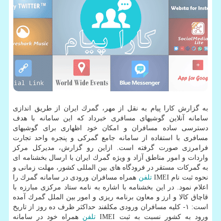
به گزارش كارا پیام به نقل از مهر، گمرك ایران از طریق اندازی
سامانه آنلاین گوشیهای مسافری خبرداد كه این سامانه با هدف
دسترسی ساده مسافران و امكان خود اظهاری برای گوشیهای
مسافری با استفاده از سامانه جامع گمركی و پنجره واحد تجارت
فرامرزی صورت گرفته است. ازاین رو گزارش، مدیركل مركز
واردات و امور مناطق آزاد و ویژه گمرك ایران با ارسال بخشنامه ای
به گمركات مستقر در فرودگاه های بین المللی كشور، مهلت زمانی و
نحوه ثبت نام IMEI
تلفن
همراه مسافران ورودی در سامانه گمرك را
اعلام نمود. در این بخشنامه با اشاره به نامه ستاد مركزی مبارزه با
قاچاق كالا و ارز و معاون برنامه ریزی و امور بین الملل گمرك آمده
است: ۱- كلیه مسافران ورودی مكلفند حداكثر ظرف ده روز از تاریخ
ورود به كشور نسبت به ثبت IMEI
تلفن
همراه خود در سامانه