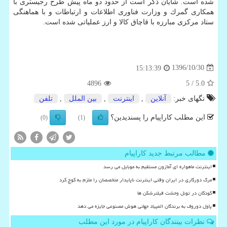
شده است. شایان ذكر است از حدود دو ماه پیش طرح رجیستری با
همكاری گمرك و وزارت فناوری اطلاعات و ارتباطات و با هماهنگی
ستاد مركزی مبارزه با قاچاق كالا و ارز عملیاتی شده است.
1396/10/30
15:13:39
4896
/ 5
5.0
تگهای خبر:
آنلاین
,
اینترنت
,
بین الملل
,
تلفن
این مطلب کاراپیام را پسندیدین؟
(0)
(1)
مطالب مرتبط جدید کاراپیام
اینترنت ماهواره ای آمازون مستقیم به موبایل می رسد
مرگ دورکاری در ایران وقتی اینترنت ناپایدار متخصصان را ملزم به کوچ کرد
کودکان در تونل وحشت فیلترشکن ها
پاول دوروف به برندگان المپیاد جهانی هوش مصنوعی جایزه می دهد
نظرات بینندگان کاراپیام در مورد این مطلب