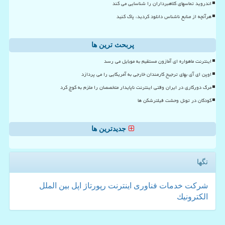
اندروید تماسهای کلاهبرداران را شناسایی می کند
هرآنچه از منابع ناشناس دانلود کردید، پاک کنید
پربحث ترین ها
اینترنت ماهواره ای آمازون مستقیم به موبایل می رسد
اوپن ای آی بهای ترجیح کارمندان خارجی به آمریکایی را می پردازد
مرگ دورکاری در ایران وقتی اینترنت ناپایدار متخصصان را ملزم به کوچ کرد
کودکان در تونل وحشت فیلترشکن ها
جدیدترین ها
تگها
شركت
خدمات
فناوری
اینترنت
رپورتاژ
اپل
بین الملل
الكترونیك