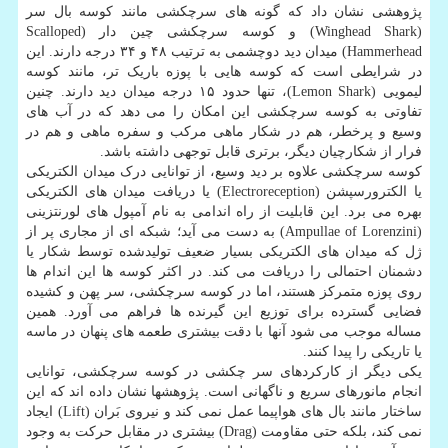
پژوهشی نشان داد که گونه های سرچکشی مانند کوسه بال سر
(Winghead Shark) و کوسه سرچکشی چین دار (Scalloped
Hammerhead) میدان دید دوچشمی به ترتیب ۴۸ و ۳۴ درجه دارند. این
در شرایطی است که کوسه هایی با پوزه باریک تر، مانند کوسه
لیمویی (Lemon Shark)، تنها حدود ۱۵ درجه میدان دید دارند. چنین
تفاوتی به کوسه سرچکشی این امکان را می دهد که در آب های
وسیع و پرخطر، هم در شکار ماهی مرکب و سفره ماهی و هم در
فرار از شکارچیان دیگر، برتری قابل توجهی داشته باشد.
کوسه سرچکشی علاوه بر دید وسیع، از توانایی درک میدان الکتریکی
یا الکترورسپشن (Electroreception) یا دریافت میدان های الکتریکی
بهره می برد. این قابلیت از راه اندامی به نام آمپول های لورنتزینی
(Ampullae of Lorenzini) به دست می آید؛ شبکه ای از مجاری پر از
ژل که میدان های الکتریکی بسیار ضعیف تولیدشده توسط شکار یا
دشمنان احتمالی را دریافت می کند. در اکثر کوسه ها این اندام ها
روی پوزه متمرکز هستند، اما در کوسه سرچکشی، سر پهن و کشیده
فضایی گسترده برای توزیع این گیرنده ها فراهم می آورد. همین
مساله موجب می شود آنها با دقت بیشتری طعمه های پنهان در ماسه
یا تاریکی را پیدا کنند.
یکی دیگر از کارکردهای سر چکشی در کوسه سرچکشی، توانایی
انجام مانورهای سریع و ناگهانی است. پژوهشها نشان داده اند که این
ساختار مانند بال های هواپیما عمل نمی کند و نیروی بَران (Lift) ایجاد
نمی کند، بلکه حتی مقاومت (Drag) بیشتری در مقابل حرکت به وجود