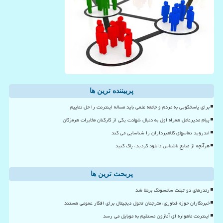
پربیننده ترین ها
برای پاسخگویی به مردم و جامعه علمی باید مساله اینترنت را حل نماییم
پیام مدیرعامل همراه اول به دنبال شهادت یکی از کارکنان مخابرات هرمزگان
اندروید تماسهای کلاهبرداران را شناسایی می کند
هرآنچه از منابع ناشناس دانلود کردید، پاک کنید
پربحث ترین ها
رندرهای دو تبلت سامسونگ برملا شد
خبرنگاران حوزه فناوری، مترجمان تحول دیجیتال برای افکار عمومی هستند
اینترنت ماهواره ای آمازون مستقیم به موبایل می رسد