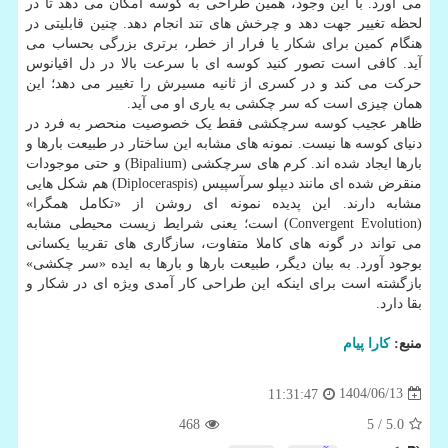
می آورد. با این وجود، همین طراحی به کوسه امکان می دهد تا در
لحظه تغییر جهت دهد و چرخش های تند انجام دهد. چنین قابلیتی در
هنگام کمین برای شکار یا فرار از خطر، برتری بزرگی بحساب می
آید. کافی است تصور کنید کوسه ای با سرعت بالا در دل اقیانوس
حرکت می کند و در کسری از ثانیه مسیرش را تغییر می دهد؛ این
همان چیزی است که سر چکشی به یاری او می آید.
ظاهر عجیب کوسه سرچکشی فقط یک خصوصیت منحصر به فرد در
دنیای کوسه ها نیست. نمونه های مشابه این ساختار در طبیعت بارها و
بارها ایجاد شده اند. کرم های سرچکشی (Bipalium) و حتی موجودات
منقرض شده ای مانند دیپلو سرآسپیس (Diploceraspis) هم شکل هایی
مشابه دارند. این پدیده نمونه ای روشن از «تکامل همگرا»
(Convergent Evolution) است؛ یعنی شرایط زیست محیطی مشابه
می تواند در گونه های کاملا متفاوت، سازگاری های تقریبا یکسانی
بوجود آورد. به بیان دیگر، طبیعت بارها و بارها به ایده «سر چکشی»
بازگشته است برای اینکه این طراحی کار آمدی ویژه ای در شکار و
بقا دارد.
منبع:
كارا پیام
1404/06/13
11:31:47
468
/ 5
5.0