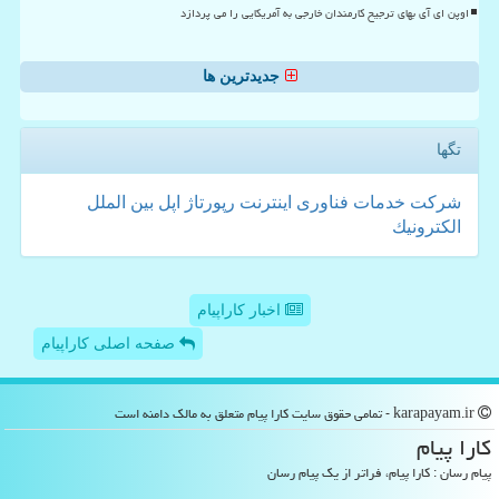
اوپن ای آی بهای ترجیح کارمندان خارجی به آمریکایی را می پردازد
جدیدترین ها
تگها
شركت
خدمات
فناوری
اینترنت
رپورتاژ
اپل
بین الملل
الكترونیك
اخبار کاراپیام
صفحه اصلی کاراپیام
karapayam.ir - تمامی حقوق سایت كارا پیام متعلق به مالک دامنه است
كارا پیام
پیام رسان : کارا پیام، فراتر از یک پیام رسان