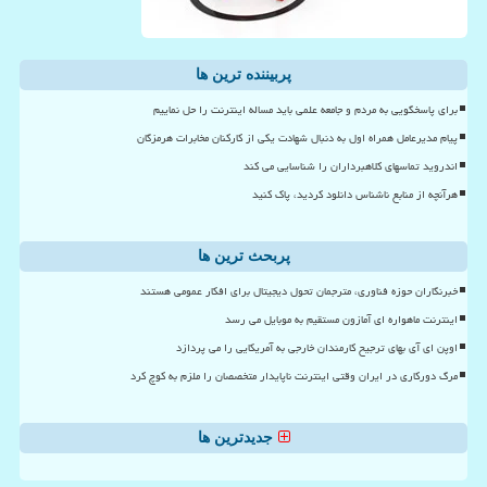
پربیننده ترین ها
برای پاسخگویی به مردم و جامعه علمی باید مساله اینترنت را حل نماییم
پیام مدیرعامل همراه اول به دنبال شهادت یکی از کارکنان مخابرات هرمزگان
اندروید تماسهای کلاهبرداران را شناسایی می کند
هرآنچه از منابع ناشناس دانلود کردید، پاک کنید
پربحث ترین ها
خبرنگاران حوزه فناوری، مترجمان تحول دیجیتال برای افکار عمومی هستند
اینترنت ماهواره ای آمازون مستقیم به موبایل می رسد
اوپن ای آی بهای ترجیح کارمندان خارجی به آمریکایی را می پردازد
مرگ دورکاری در ایران وقتی اینترنت ناپایدار متخصصان را ملزم به کوچ کرد
جدیدترین ها