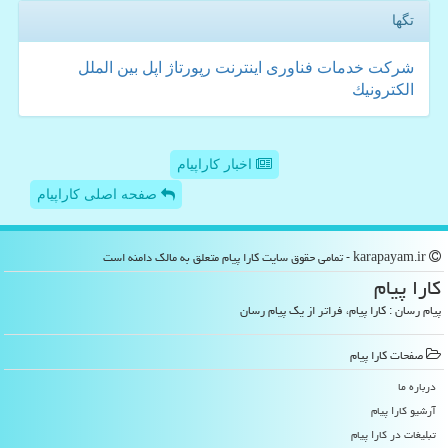
تگها
شركت
خدمات
فناوری
اینترنت
رپورتاژ
اپل
بین الملل
الكترونیك
اخبار کاراپیام
صفحه اصلی کاراپیام
karapayam.ir - تمامی حقوق سایت كارا پیام متعلق به مالک دامنه است
كارا پیام
پیام رسان : کارا پیام، فراتر از یک پیام رسان
صفحات كارا پیام
درباره ما
آرشیو كارا پیام
تبلیغات در كارا پیام