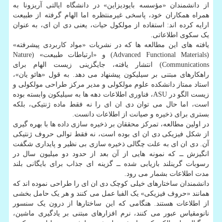
از دانشمندان «مؤسسه بایودیزاین» در دانشگاه ایالتی آریزونا به
همراه همکاران خود، پاسخی غیرمنتظره اما الهام گرفته از طبیعت
ارایه کرده اند: استفاده از مولکول حیات، یعنی دی ان ای، به عنوان
یک سکوی اطلاعاتی.
یافته های این مطالعه ها که در نشریات «مواد کاربردی پیشرفته»
(Advanced Functional Materials) و «ارتباطات طبیعت» (Nature
Communications) انتشار یافته، جایگزینی زیست الهام برای
راهکارهای مبتنی بر سیلیکون پیشنهاد می دهد. به قول «هائو یان»،
استاد ممتاز دانشکده علوم مولکولی و مدیر مرکز طراحی مولکولی و
زیست الگو در ASU، فناوری اطلاعات دهه ها به سیلیکون وابسته بوده
است، اما حال می توان دی ان ای را نه فقط ماده ژنتیکی، بلکه
بستری برای ذخیره و صیانت از اطلاعات دانست.
در اولین مطالعه، تمرکز محققان بر ذخیره سازی داده ها با بهره گیری
از شکل فیزیکی دی ان ای بوده است، نه فقط توالی حروف ژنتیکی
آن. دی ان ای به علت چگالی ذخیره سازی بی نظیر و پایداری شگفت
انگیزش ــ که نمونه هایی از آن بعد از حدود دو میلیون سال در
رسوبات گرینلند بازیابی شده ــ گزینه ای جذاب برای بایگانی بلند
مدت اطلاعات بشمار می رود.
دانشمندان ساختارهای خیلی کوچک دی ان ای را طراحی نموده اند که
همانند «حروف فیزیکی» یک الفبا عمل می کنند و هر یک حامل بخشی
از اطلاعات هستند. هنگامی که این ساختارها از درون یک سنسور
نانومقیاس عبور می کنند، نرم افزارهای مبتنی بر یادگیری ماشین،