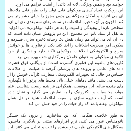
خواهند بود و همین ویژگی، لایه ای ذاتی از امنیت فراهم می آورد.
این رویکرد، تعداد کدهای مولکولی قابل تولید را به طرز قابل ملاحظه
ای می افزاید و امکان رمزگشایی بدون مجوز را خیلی دشوارتر می
کند. افزون بر آن، ذخیره اطلاعات در ساختارهای سه بعدی دی ان ای،
سطحی تازه از پیچیدگی و امنیت را به هر «کلید مولکولی» می افزاید.
به نقل از ستاد نانو، در مجموع، این دو پژوهش نشان داده است که
دی ان ای می تواند هم زمان نقش یک رسانه ذخیره سازی فشرده و
سکوی امن مدیریت اطلاعات را ایفا کند. یکی از فناوری ها بر خوانش
سریع و الکترونیکی اطلاعات مولکولی تاکید دارد و دیگری از خودِ
الگوهای مولکولی به عنوان حاملان رمزگذاری شده بهره می برد.
کاربردهای بالقوه این فناوری گسترده است؛ از بایگانی فوق فشرده
داده های علمی و پرونده های پزشکی گرفته تا صیانت از اطلاعات
حساس در حالی که تجهیزات الکترونیکی متعارف کارآیی خویش را از
دست می دهند، مانند دماهای خیلی بالا، محیط های پرتوزا یا نگهداری
های چندده ساله. این موفقیت، همگرایی فزاینده زیست شناسی، علم
مواد، محاسبات و الکترونیک را به نمایش می گذارد و نشان داده
است که آینده ذخیره سازی و امنیت اطلاعات شاید در دل همان
مولکولی نهفته باشد که راز حیات را در خود حمل می کند.
به طور خلاصه، هنگامی که این ساختارها از درون یک حسگر
نانومقیاس عبور می کنند، نرم افزارهای مبتنی بر یادگیری ماشین،
سیگنال های الکتریکی ظریف تولیدشده را ثبت و تحلیل می کنند. این