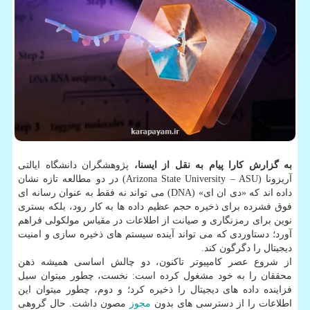
به گزارش کارا پیام به نقل از ایسنا،
پژوهشگران دانشگاه ایالتی
آریزونا (Arizona State University – ASU) در دو مطالعه تازه نشان
داده اند که «دی ان ای» (DNA) می تواند نه فقط به عنوان رسانه ای
فوق فشرده برای ذخیره حجم عظیم داده ها به کار رود، بلکه بستری
نوین برای رمزنگاری و صیانت از اطلاعات در مقیاس مولکولی فراهم
آورد؛ دستاوردی که می تواند آینده سیستم های ذخیره سازی و امنیت
دیجیتال را دگرگون کند.
از شروع عصر کامپیوتر تاکنون، دو چالش اساسی همیشه ذهن
محققان را به خود مشغول کرده است: نخست، چطور میتوان سیل
فزاینده داده های دیجیتال را ذخیره کرد؛ و دوم، چطور میتوان این
اطلاعات را از دسترسی های بدون
مجوز
مصون داشت. حال گروهی