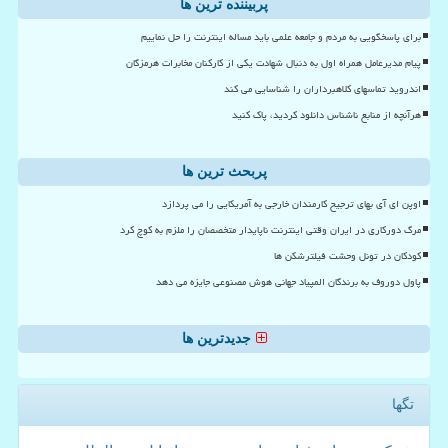
پربیننده ترین ها
برای پاسخگویی به مردم و جامعه علمی باید مساله اینترنت را حل نماییم
پیام مدیرعامل همراه اول به دنبال شهادت یکی از کارکنان مخابرات هرمزگان
اندروید تماسهای کلاهبرداران را شناسایی می کند
هرآنچه از منابع ناشناس دانلود کردید، پاک کنید
پربحث ترین ها
اوپن ای آی بهای ترجیح کارمندان خارجی به آمریکایی را می پردازد
مرگ دورکاری در ایران وقتی اینترنت ناپایدار متخصصان را ملزم به کوچ کرد
کودکان در تونل وحشت فیلترشکن ها
پاول دوروف به برندگان المپیاد جهانی هوش مصنوعی جایزه می دهد
جدیدترین ها
تگها