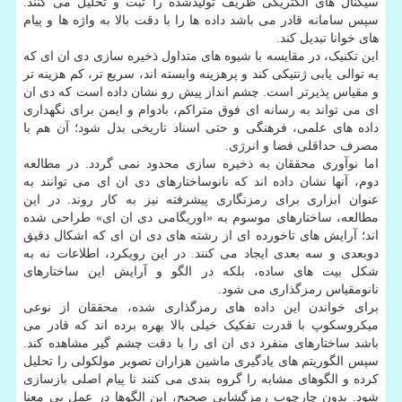
سیگنال های الکتریکی ظریف تولیدشده را ثبت و تحلیل می کنند.
سپس سامانه قادر می باشد داده ها را با دقت بالا به واژه ها و پیام
های خوانا تبدیل کند.
این تکنیک، در مقایسه با شیوه های متداول ذخیره سازی دی ان ای که
به توالی یابی ژنتیکی کند و پرهزینه وابسته اند، سریع تر، کم هزینه تر
و مقیاس پذیرتر است. چشم انداز پیش رو نشان داده است که دی ان
ای می تواند به رسانه ای فوق متراکم، بادوام و ایمن برای نگهداری
داده های علمی، فرهنگی و حتی اسناد تاریخی بدل شود؛ آن هم با
مصرف حداقلی فضا و انرژی.
اما نوآوری محققان به ذخیره سازی محدود نمی گردد. در مطالعه
دوم، آنها نشان داده اند که نانوساختارهای دی ان ای می توانند به
عنوان ابزاری برای رمزنگاری پیشرفته نیز به کار روند. در این
مطالعه، ساختارهای موسوم به «اوریگامی دی ان ای» طراحی شده
اند؛ آرایش های تاخورده ای از رشته های دی ان ای که اشکال دقیق
دوبعدی و سه بعدی ایجاد می کنند. در این رویکرد، اطلاعات نه به
شکل بیت های ساده، بلکه در الگو و آرایش این ساختارهای
نانومقیاس رمزگذاری می شود.
برای خواندن این داده های رمزگذاری شده، محققان از نوعی
میکروسکوپ با قدرت تفکیک خیلی بالا بهره برده اند که قادر می
باشد ساختارهای منفرد دی ان ای را با دقت چشم گیر مشاهده کند.
سپس الگوریتم های یادگیری ماشین هزاران تصویر مولکولی را تحلیل
کرده و الگوهای مشابه را گروه بندی می کنند تا پیام اصلی بازسازی
شود. بدون چارچوب رمزگشایی صحیح، این الگوها در عمل بی معنا