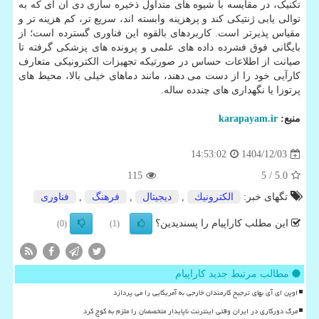
تکنیک، در مقایسه با شیوه های متداول ذخیره سازی دی ان ای که به
توالی یابی ژنتیکی کند و پرهزینه وابسته اند، سریع تر، کم هزینه تر و
مقیاس پذیرتر است. کاربردهای بالقوه این فناوری گسترده است؛ از
بایگانی فوق فشرده داده های علمی و پرونده های پزشکی گرفته تا
صیانت از اطلاعات حساس در صورتیکه تجهیزات الکترونیکی متعارف
کارآیی خود را از دست می دهند، مانند دماهای خیلی بالا، محیط های
پرتوزا یا نگهداری های چندده ساله.
منبع:
karapayam.ir
1404/12/03
14:53:02
115
/ 5
5.0
تگهای خبر:
الكترونیك
,
دیجیتال
,
فرهنگ
,
فناوری
این مطلب کاراپیام را پسندیدین؟
(0)
(1)
مطالب مرتبط جدید کاراپیام
اوپن ای آی بهای ترجیح کارمندان خارجی به آمریکایی را می پردازد
مرگ دورکاری در ایران وقتی اینترنت ناپایدار متخصصان را ملزم به کوچ کرد