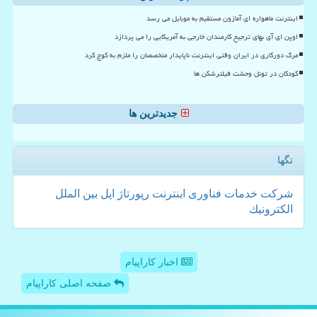
اینترنت ماهواره ای آمازون مستقیم به موبایل می رسد
اوپن ای آی بهای ترجیح کارمندان خارجی به آمریکایی را می پردازد
مرگ دورکاری در ایران وقتی اینترنت ناپایدار متخصصان را ملزم به کوچ کرد
کودکان در تونل وحشت فیلترشکن ها
جدیدترین ها
تگها
شركت
خدمات
فناوری
اینترنت
رپورتاژ
اپل
بین الملل
الكترونیك
اخبار کاراپیام
صفحه اصلی کاراپیام