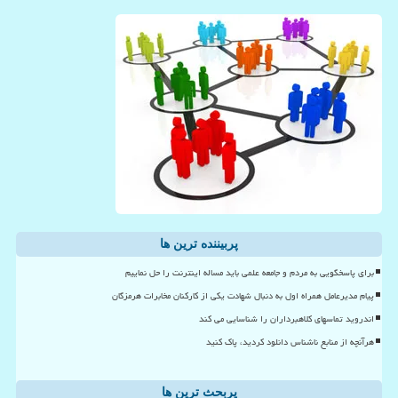
پربیننده ترین ها
برای پاسخگویی به مردم و جامعه علمی باید مساله اینترنت را حل نماییم
پیام مدیرعامل همراه اول به دنبال شهادت یکی از کارکنان مخابرات هرمزگان
اندروید تماسهای کلاهبرداران را شناسایی می کند
هرآنچه از منابع ناشناس دانلود کردید، پاک کنید
پربحث ترین ها