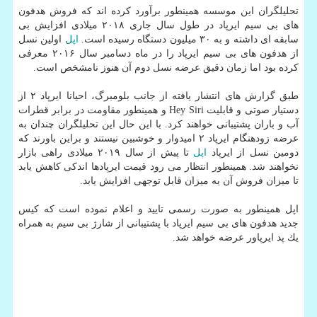
تحلیلگران این موسسه همینطور برآورد كرده اند كه فروش هدفون
های بی سیم ایرپاد در طول سال جاری ۲۰۱۸ میلادی افزایش بی
سابقه ای داشته و به ۳۰ میلیون دستگاه رسیده است.
اپل
اولین نسل
از هدفون های بی سیم ایرپاد را در ماه دسامبر سال ۲۰۱۶ معرفی
كرده بود اما زمان دقیق عرضه نسل دوم آن هنوز نامشخص است.
طبق گزارش های انتشار یافته از جانب بلومبرگ، احیانا ایرپاد ۲ از
دستیار صوتی و قابلیت Hey Siri و همینطور مقاومت در برابر قطرات
آب و باران پشتیبانی خواهند كرد. با این حال این تحلیلگران چندان به
عرضه زودهنگام ایرپاد ۲ امیدوار و خوشبین نیستند و براین باورند كه
دومین نسل از ایرپاد
اپل
تا پیش از سال ۲۰۱۹ میلادی راهی بازار
نخواهند شد. همینطور انتظار می رود قیمت ایرپادها اندكی كاهش یابد
تا میزان فروش آن به میزان قابل توجهی افزایش یابد.
اپل همینطور به صورت رسمی تایید و اعلام نموده است كه كیس
جدید هدفون های بی سیم ایرپاد با پشتیبانی از شارژ بی سیم به همراه
یك پد ایرپاور عرضه خواهد شد.