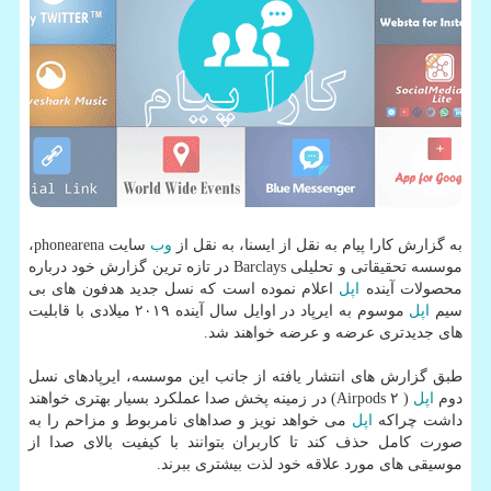
به گزارش كارا پیام به نقل از ایسنا، به نقل از
وب
سایت phonearena،
موسسه تحقیقاتی و تحلیلی Barclays در تازه ترین گزارش خود درباره
محصولات آینده
اپل
اعلام نموده است كه نسل جدید هدفون های بی
سیم
اپل
موسوم به ایرپاد در اوایل سال آینده ۲۰۱۹ میلادی با قابلیت
های جدیدتری عرضه و عرضه خواهند شد.
طبق گزارش های انتشار یافته از جانب این موسسه، ایرپادهای نسل
دوم
اپل
( Airpods ۲) در زمینه پخش صدا عملكرد بسیار بهتری خواهند
داشت چراكه
اپل
می خواهد نویز و صداهای نامربوط و مزاحم را به
صورت كامل حذف كند تا كاربران بتوانند با كیفیت بالای صدا از
موسیقی های مورد علاقه خود لذت بیشتری ببرند.