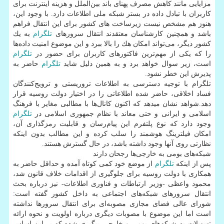
مزایایی مانند كاهش مصرف پهنای باند بین‌الملل و هزینه اینترنت برای
كاربران با تبادل داده در بستر شبكه ملی اطلاعات دارد. با وجود این،
هنوز هم مشخص نیست زیرساخت های كشور برای این انتقال فراهم
باشد و همچنین كارشناسان معتقدند انتقال سرورهای
تلگرام
به یك
كشور دیگر، می‌تواند امكان هك را بالا ببرد و این موضوع امنیت داده‌ها
را كه یكی از مهم‌ترین فاكتورهای كاربران برای حضور در
تلگرام
است، زیر سوال خواهد برد و به همین دلیل شاید
تلگرام
حاضر به
پذیرش این خطر نشود.
تلگرام با توجیه دسترسی به اطلاعات تروریستی و ترویج‌كنندگان
فساد اخلاقی، حاضر شده اطلاعاتی را در اختیار دولت روسیه قرار
دهد.شواهد نشان میدهد كه اكنون كانال‌ها با مطالبی مغایر با فرهنگ‌
اسلامی و ایرانی و حتی معاند با نظام جمهوری اسلامی در
تلگرام
وجود دارد كه نوع پلتفرم این پیام‌رسان و قابلیت رمزگذاری آن،
امكان فیلترینگ هوشمند را سلب كرده و این مطالب بدون اینكه
نظارتی روی آنها وجود داشته باشد، در حال گسترش هستند.
شبكه‌های بومی به خارجی‌ها رجحان دارند
پس از اینكه
تلگرام
از موضع خود كمی كوتاه آمده و حداقل حاضر به
همكاری با دولت روسیه برای جلوگیری از اقدامات خلاف قانون شد،
محمود واعظی -وزیر ارتباطات و فناوری اطلاعات- نیز درباره بحث
انتقال سرورهای شبكه‌های اجتماعی به داخل كشور گفته است:
شورای عالی فضای مجازی مصوبه‌ای برای انتقال سرورها نداشته
است اما این موضوع با مصوبات دیگری درباره اولویت‌ و نحوه ارائه
تسهیلات به شبكه‌های بومی و خارجی پیگیری شده كه بر این اساس