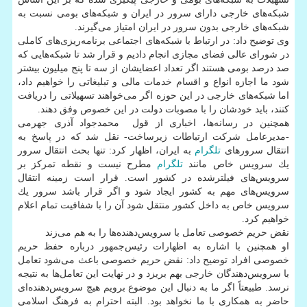
شبكه‌های خارجی دارای سرور در ایران و شبكه‌های بومی نسبت به
شبكه‌های خارجی بدون سرور در ایران امتیاز می‌گیرند.
وی توضیح داد: در ارتباط با شبكه‌های اجتماعی برنامه‌ریزی‌های كاملی
در شورای عالی فضای مجازی انجام دادیم و قرار شد تا شبكه‌هایی كه
صد درصد بومی هستند اگر تعداد اعضایشان از سه تا پنج میلیون بیشتر
شود ما اجازه انواع و اقسام خدمات مالی و تبلیغاتی را خواهیم داد،
اما شبكه‌های خارجی در این حوزه اگر می‌خواهند تسهیلاتی را دریافت
كنند، باید خودشان را با مصوبات دولت در این خصوص وفق دهند.
همچنین در رسانه‌ها، اخباری از قول محمدجواد آذری جهرمی
-مدیرعامل شركت ارتباطات زیرساخت- نقل شد كه در پاسخ به
انتقال سرورهای
تلگرام
به ایران، اظهار كرد: تنها بحث انتقال سرور
یك سرویس خاص مانند
تلگرام
مطرح نیست و نقطه تمركز بر
سرویس‌های فیلترشده در كشور است. قرار است زمینه انتقال
سرویس‌های مهم به كشور ایجاد شود و اگر قرار باشد سرور یك
سرویس خاص به داخل كشور منتقل شود آن را با شفافیت تمام اعلام
خواهیم كرد.
نقض حریم خصوصی تعامل با سرویس‌دهنده‌ها را به هم می‌زند
او همچنین با اشاره به اظهارات رئیس‌جمهور درباره حفظ حریم
خصوصی افراد توضیح داد: نقض حریم خصوصی باعث می‌شود تعامل
با سرویس‌دهندگان خارجی بهم بریزد و در نهایت این تعامل‌ها به نتیجه
نرسد. طبیعتاً اگر ما به دنبال این موضوع برویم هیچ سرویس‌دهنده‌ای
حاضر به همكاری با ما نخواهد بود. البته احترام به فرهنگ اسلامی