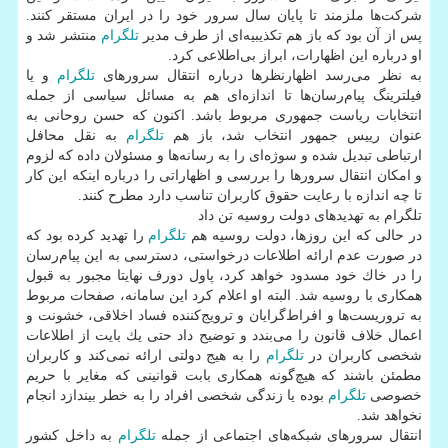
شركت‌ها ملزمند تا پایان سال سرور خود را در ایران مستقر كنند.
پس از آن بود كه باز هم تكذیبیه‌ای از طرف مدیر
تلگرام
منتشر شد و
او درباره این اظهارات، ابراز بی‌اطلاعی كرد.
به نظر می‌رسد اظهارنظرها درباره انتقال سرورهای
تلگرام
و یا
فیلترینگ پیام‌رسان‌ها تا اندازه‌ای هم به مسائل سیاسی از جمله
انتخابات ریاست جمهوری مربوط باشد. اكنون كه حسن روحانی به
عنوان رییس جمهور انتخاب شد، باز هم
تلگرام
به نقل محافل
ارتباطی تبدیل شده و سوژه‌ای را به رسانه‌ها و مسئولان داده كه لزوم
و امكان انتقال سرورها را بررسی و اظهاراتی را درباره اینكه این كار
تا چه اندازه با رعایت حقوق كاربران تناسب دارد مطرح كنند.
تلگرام به تهدیدهای دولت روسیه تن داد
در حالی كه این روزها، دولت روسیه هم
تلگرام
را تهدید كرده بود كه
در صورت عدم ارائه اطلاعات درخواستی، دسترسی به این پیام‌رسان
را در خاك خود مسدود خواهد كرد، پاول دورف نهایتا مجبور به قبول
همكاری با روسیه شد. البته او اعلام كرد این سامانه، صفحات مربوط
به تروریست‌ها و افراط‌گرایان و ترویج‌كننده فساد اخلاقی، خشونت و
اعمال خلاف قانون را می‌بندد و توضیح داد حتی یك بایت از اطلاعات
شخصی كاربران در
تلگرام
را به هیج دولتی ارائه نمی‌كند و كاربران
مطمئن باشند كه هیچ‌گونه همكاری بابت قوانینی كه مغایر با حریم
خصوصی
تلگرام
بوده یا زندگی شخصی افراد را به خطر بیندازد انجام
نخواهد شد.
انتقال سرورهای شبكه‌های اجتماعی از جمله
تلگرام
به داخل كشور