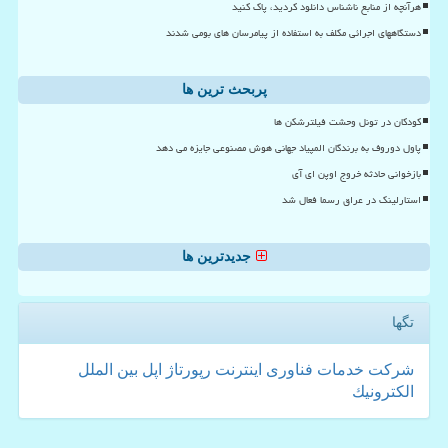
هرآنچه از منابع ناشناس دانلود کردید، پاک کنید
دستگاههای اجرائی مکلف به استفاده از پیامرسان های بومی شدند
پربحث ترین ها
کودکان در تونل وحشت فیلترشکن ها
پاول دوروف به برندگان المپیاد جهانی هوش مصنوعی جایزه می دهد
بازخوانی حادثه خروج اوپن ای آی
استارلینک در عراق رسما فعال شد
جدیدترین ها
تگها
شركت
خدمات
فناوری
اینترنت
رپورتاژ
اپل
بین الملل
الكترونیك