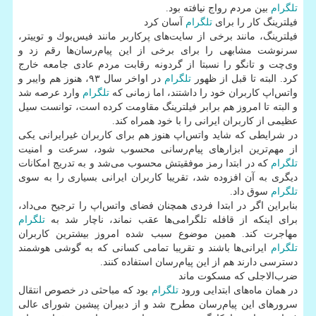
تلگرام
بین مردم رواج نیافته بود.
فیلترینگ كار را برای
تلگرام
آسان كرد
فیلترینگ، مانند برخی از سایت‌های پركاربر مانند فیس‌بوك و توییتر،
سرنوشت مشابهی را برای برخی از این پیام‌رسان‌ها رقم زد و
وی‌چت و تانگو را نسبتا از گردونه رقابت مردم عادی جامعه خارج
كرد. البته تا قبل از ظهور
تلگرام
در اواخر سال ۹۳، هنوز هم وایبر و
واتس‌اپ‌ كاربران خود را داشتند، اما زمانی كه
تلگرام
وارد عرصه شد
و البته تا امروز هم برابر فیلترینگ مقاومت كرده است، توانست سیل
عظیمی از كاربران ایرانی را با خود همراه كند.
در شرایطی كه شاید واتس‌اپ هنوز هم برای كاربران غیرایرانی یكی
از ‌مهم‌ترین ابزارهای پیام‌رسانی محسوب‌ شود، سرعت و امنیت
تلگرام
كه در ابتدا رمز موفقیتش محسوب می‌شد و به تدریج امكانات
دیگری به آن افزوده شد، تقریبا كاربران ایرانی بسیاری را به سوی
تلگرام
سوق داد.
بنابراین اگر در ابتدا فردی همچنان فضای واتس‌اپ را ترجیح می‌داد،
برای اینكه از قافله تلگرامی‌ها عقب نماند، ناچار شد به
تلگرام
مهاجرت كند. همین موضوع سبب شده امروز بیشترین كاربران
تلگرام
ایرانی‌ها باشند و تقریبا تمامی كسانی كه به گوشی هوشمند
دسترسی دارند هم از این پیام‌رسان استفاده كنند.
ضرب‌الاجلی كه مسكوت ماند
در همان ماه‌های ابتدایی ورود
تلگرام
بود كه مباحثی در خصوص انتقال
سرورهای این پیام‌رسان مطرح شد و از دبیران پیشین شورای عالی