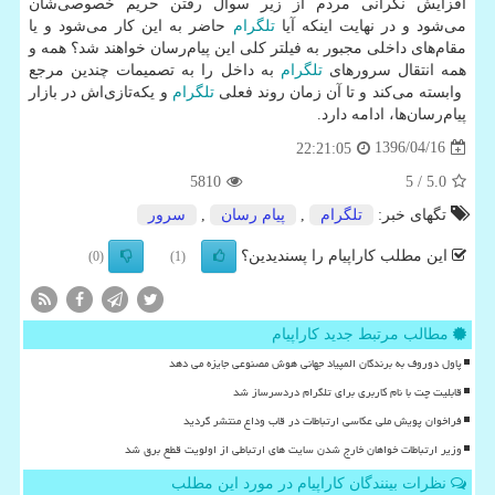
افزایش نگرانی مردم از زیر سوال رفتن حریم خصوصی‌شان
می‌شود و در نهایت اینكه آیا
تلگرام
حاضر به این كار می‌شود و یا
مقام‌های داخلی مجبور به فیلتر كلی این پیام‌رسان خواهند شد؟ همه و
همه انتقال سرورهای
تلگرام
به داخل را به تصمیمات چندین مرجع
وابسته می‌كند و تا آن زمان روند فعلی
تلگرام
و یكه‌تازی‌اش در بازار
پیام‌رسان‌ها، ادامه دارد.
1396/04/16
22:21:05
5810
/ 5
5.0
تگهای خبر:
تلگرام
,
پیام رسان
,
سرور
این مطلب کاراپیام را پسندیدین؟
(0)
(1)
مطالب مرتبط جدید کاراپیام
پاول دوروف به برندگان المپیاد جهانی هوش مصنوعی جایزه می دهد
قابلیت چت با نام کاربری برای تلگرام دردسرساز شد
فراخوان پویش ملی عکاسی ارتباطات در قاب وداع منتشر گردید
وزیر ارتباطات خواهان خارج شدن سایت های ارتباطی از اولویت قطع برق شد
نظرات بینندگان کاراپیام در مورد این مطلب