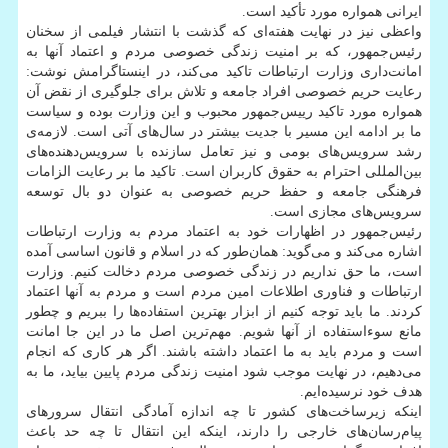
ایرانی همواره مورد تأكید است.
واعظی نیز در نهایت هفته‌ای كه گذشت با انتشار فیلمی از سخنان
رئیس‌جمهور، كه بر امنیت زندگی خصوصی مردم و اعتماد آنها به
امانت‌داری وزارت ارتباطات تاكید می‌كند، در اینستاگرامش نوشت:
رعایت حریم خصوصی افراد جامعه و تلاش برای جلوگیری از نقض آن
همواره مورد تاكید رییس‌جمهور محبوب و این وزارت بوده و سیاست
ما بر ادامه این مسیر با جدیت بیشتر در سال‌های آتی است. لازمه‌ی
رشد سرویس‌های بومی و نیز تعامل سازنده با سرویس‌دهنده‌های
بین‌المللی احترام به حقوق كاربران است. تاكید ما بر رعایت الزامات
فرهنگی جامعه و حفظ حریم خصوصی به عنوان دو بال توسعه
سرویس‌های مجازی است.
رئیس‌جمهور در اظهارات خود به اعتماد مردم به وزارت ارتباطات
اشاره می‌كند و می‌گوید: همان‌طور كه در اسلام و قانون اساسی آمده
است، ما حق نداریم در زندگی خصوصی مردم دخالت كنیم. وزارت
ارتباطات و فناوری اطلاعات امین مردم است و مردم به آنها اعتماد
كردند. ما باید توجه كنیم از ابزار بهترین استفاده‌ها را ببریم و چطور
مانع سوءاستفاده از آنها شویم. مهم‌ترین اصل ما در این جا امانت
است و مردم باید به ما اعتماد داشته باشند. اگر هر كاری كه انجام
می‌دهیم، در نهایت موجب شود امنیت زندگی مردم پایین بیاید، ما به
هدف خود نرسیده‌ایم.
اینكه زیرساخت‌های كشور تا چه اندازه آمادگی انتقال سرورهای
پیام‌رسان‌های خارجی را دارند، اینكه این انتقال تا چه حد باعث