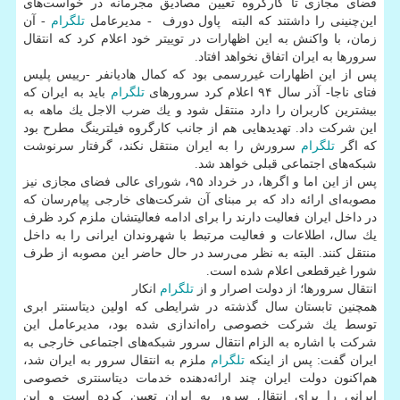
فضای مجازی تا كارگروه تعیین مصادیق مجرمانه در خواست‌های
این‌چنینی را داشتند كه البته پاول دورف - مدیرعامل
تلگرام
- آن
زمان، با واكنش به این اظهارات در توییتر خود اعلام كرد كه انتقال
سرورها به ایران اتفاق نخواهد افتاد.
پس از این اظهارات غیررسمی بود كه كمال هادیانفر -رییس پلیس
فتای ناجا- آذر سال ۹۴ اعلام كرد سرورهای
تلگرام
باید به ایران كه
بیشترین كاربران را دارد منتقل شود و یك ضرب الاجل یك ماهه به
این شركت داد. تهدیدهایی هم از جانب كارگروه فیلترینگ مطرح بود
كه اگر
تلگرام
سرورش را به ایران منتقل نكند، گرفتار سرنوشت
شبكه‌های اجتماعی قبلی خواهد شد.
پس از این اما و اگرها، در خرداد ۹۵، شورای عالی فضای مجازی نیز
مصوبه‌ای ارائه داد كه بر مبنای آن شركت‌های خارجی پیام‌رسان كه
در داخل ایران فعالیت دارند را برای ادامه فعالیتشان ملزم كرد ظرف
یك سال، اطلاعات و فعالیت مرتبط با شهروندان ایرانی را به داخل
منتقل كنند. البته به نظر می‌رسد در حال حاضر این مصوبه از طرف
شورا غیرقطعی اعلام شده است.
انتقال سرورها؛ از دولت اصرار و از
تلگرام
انكار
همچنین تابستان سال گذشته در شرایطی كه اولین دیتاسنتر ابری
توسط یك شركت خصوصی راه‌اندازی شده بود، مدیرعامل این
شركت با اشاره به الزام انتقال سرور شبكه‌های اجتماعی خارجی به
ایران گفت: پس از اینكه
تلگرام
ملزم به انتقال سرور به ایران شد،
هم‌اكنون دولت ایران چند ارائه‌دهنده خدمات دیتاسنتری خصوصی
ایرانی را برای انتقال سرور به ایران تعیین كرده است و این