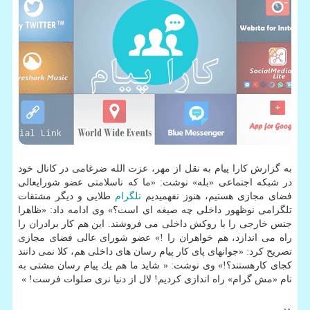
به گزارش كارا پیام به نقل از مهر، عزت الله ضرغامی در كانال خود
در شبكه اجتماعی «بله» نوشت: «ما كه ناسلامتی عضو شورایعالی
فضای مجازی هستیم، هنوز نفهمیدیم
تلگرام
طلایی و دیگر مشتقات
تلگرامی نوظهور داخلی چه صیغه ای است؟» وی ادامه داد: «ظاهرا
جنس خارجی را با روكش داخلی می فروشند. این هم كار برادران را
راه می اندازد، هم خواهران را !» عضو شورای عالی فضای مجازی
تصریح كرد: «جوانهای پای كار پیام رسان های داخلی هم، كلا نمی دانند
كجای كارهستند؟!» وی نوشت: « شاید ما هم یك پیام رسان مشتی به
نام «مش گرام» راه اندازی كردیم! لال از دنیا نری صلوات فرست! »