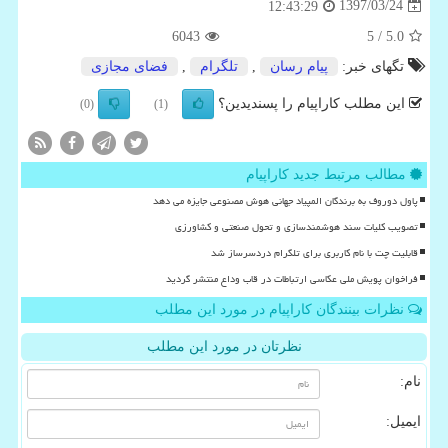
1397/03/24
12:43:29
6043
/ 5
5.0
تگهای خبر:
پیام رسان
,
تلگرام
,
فضای مجازی
این مطلب کاراپیام را پسندیدین؟
(0)
(1)
مطالب مرتبط جدید کاراپیام
پاول دوروف به برندگان المپیاد جهانی هوش مصنوعی جایزه می دهد
تصویب کلیات سند هوشمندسازی و تحول صنعتی و کشاورزی
قابلیت چت با نام کاربری برای تلگرام دردسرساز شد
فراخوان پویش ملی عکاسی ارتباطات در قاب وداع منتشر گردید
نظرات بینندگان کاراپیام در مورد این مطلب
نظرتان در مورد این مطلب
نام:
ایمیل: