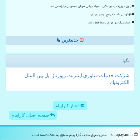
پاول دوروف به برندگان المپیاد جهانی هوش مصنوعی جایزه می دهد
بازخوانی حادثه خروج اوپن ای آی
استارلینک در عراق رسما فعال شد
جدیدترین ها
تگها
شركت
خدمات
فناوری
اینترنت
رپورتاژ
اپل
بین الملل
الكترونیك
اخبار کاراپیام
صفحه اصلی کاراپیام
karapayam.ir - تمامی حقوق سایت كارا پیام متعلق به مالک دامنه است