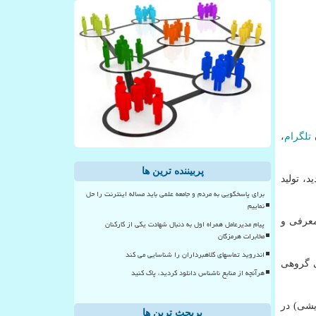
ن
تلگرام
،
پربیننده ترین ها
، تولید
برای پاسخگویی به مردم و جامعه علمی باید مساله اینترنت را حل
نماییم
با معرفی و
پیام مدیرعامل همراه اول به دنبال شهادت یکی از کارکنان
مخابرات هرمزگان
اندروید تماسهای کلاهبرداران را شناسایی می کند
ی گروهی
هرآنچه از منابع ناشناس دانلود کردید، پاک کنید
یشی) در
پربحث ترین ها