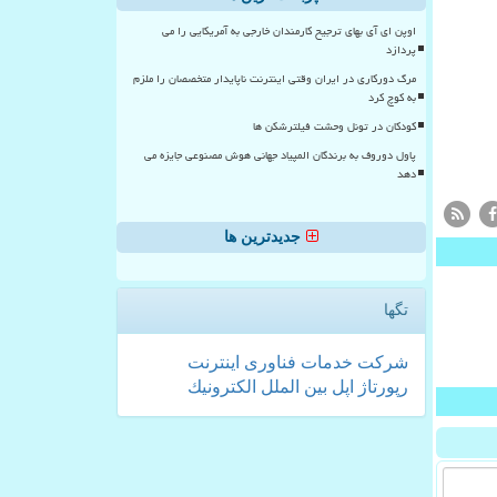
اوپن ای آی بهای ترجیح کارمندان خارجی به آمریکایی را می
پردازد
مرگ دورکاری در ایران وقتی اینترنت ناپایدار متخصصان را ملزم
به کوچ کرد
کودکان در تونل وحشت فیلترشکن ها
پاول دوروف به برندگان المپیاد جهانی هوش مصنوعی جایزه می
دهد
جدیدترین ها
تگها
شركت
خدمات
فناوری
اینترنت
رپورتاژ
اپل
بین الملل
الكترونیك