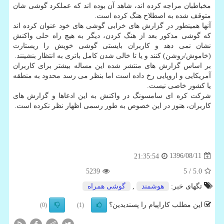
مخباطبان مراجه كرده اند، شاهد آن بوده اند كه عملكرد گوشی شان
متوقف شده به اصطلاح هنگ كرده است.
آنها همینطور در گزارش های خرابی گوشی های خود عنوان كرده اند
كه گوشی مذكور بعد از هنگ كردن، دیگر به هیچ راه حلی واكنش
نشان نمی دهد و كاربران بایستی گوشی خویش را ریستارت
(خاموش/روشن) كنند و یا تا خالی شدن كامل باتری به انتظار بنشینند.
بر اساس گزارش های منتشر شده این مساله بیشتر برای كاربران
آمریكایی و اروپایی رخ داده است اما بنظر می رسد محدود به منطقه
یا كشور خاصی نیست.
شركت كره ای سامسونگ در واكنش به این ادعاها و گزارش های
كاربران، هنوز در این خصوص به طور رسمی اظهار نظر نكرده است.
1396/08/11
21:35:54
5239
/ 5
5.0
تگهای خبر:
هوشمند
,
گوشی همراه
این مطلب کاراپیام را پسندیدین؟
(0)
(1)