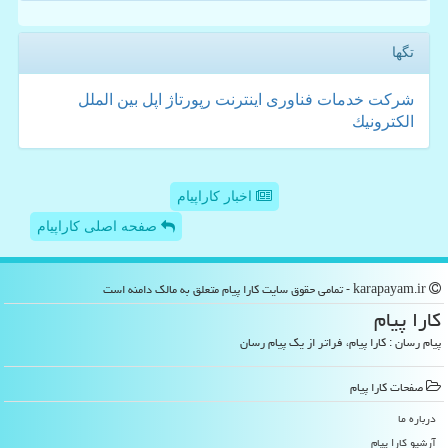
تگها
شركت
خدمات
فناوری
اینترنت
رپورتاژ
اپل
بین الملل
الكترونیك
اخبار کاراپیام
صفحه اصلی کاراپیام
karapayam.ir - تمامی حقوق سایت كارا پیام متعلق به مالک دامنه است
كارا پیام
پیام رسان : کارا پیام، فراتر از یک پیام رسان
صفحات كارا پیام
درباره ما
آرشیو كارا پیام