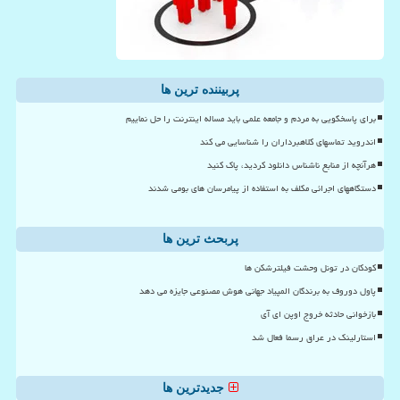
پربیننده ترین ها
برای پاسخگویی به مردم و جامعه علمی باید مساله اینترنت را حل نماییم
اندروید تماسهای کلاهبرداران را شناسایی می کند
هرآنچه از منابع ناشناس دانلود کردید، پاک کنید
دستگاههای اجرائی مکلف به استفاده از پیامرسان های بومی شدند
پربحث ترین ها
کودکان در تونل وحشت فیلترشکن ها
پاول دوروف به برندگان المپیاد جهانی هوش مصنوعی جایزه می دهد
بازخوانی حادثه خروج اوپن ای آی
استارلینک در عراق رسما فعال شد
جدیدترین ها