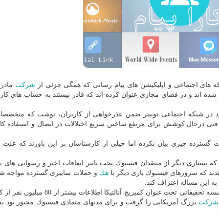
شبكه های اجتماعی و اپلیكیشن های پیام رسانی كه همگی جزئی از
شركت
مادر 
شده اند و در فضای مجازی عنوان كرده اند كه قادر نیستند به حساب های كار
در شبكه اجتماعی توییتر ضمن عذرخواهی از كاربران، نوشت كه متخصصان
 درحال كوشش برای مرتفع ساختن سریع اختلالات در اتصال و استفاده كار
لات گسترده چیزی بیان نكرده اما خیلی از كارشناسان بر این باورند كه علت ب
كه بسیاری دیگر از منتقدان فیسبوك تحت تاثیر اتفاقات اخیر و رسوایی های پ
ند كه سرورهای فیسبوك باری دیگر با
هك
و حملات سایبری گسترده مواجه شد
به این مساله اعتراف كند.
اوایل سال جاری میلادی بود كه فیسبوك با همكاری یك موسسه تحقیقاتی تحت عنوان كمبریج آنالت
شركت
بزرگ آمریكایی را گرفت و برای مدتهای متمادی فیسبوك مجبور بود به 