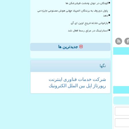
کودکان در تونل وحشت فیلترشکن ها
پاول دوروف به برندگان المپیاد جهانی هوش مصنوعی جایزه می
دهد
بازخوانی حادثه خروج اوپن ای آی
استارلینک در عراق رسما فعال شد
جدیدترین ها
تگها
شركت
خدمات
فناوری
اینترنت
رپورتاژ
اپل
بین الملل
الكترونیك