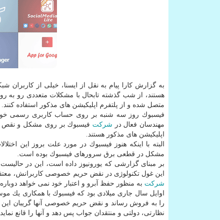
به گزارش كارا پیام به نقل از ایسنا، خیلی از كاربران 
هستند، از شب گذشته تابحال با مشكلات متعددی رو به رو 
متصل شده و از پلتفرم اپلیكیشن های مذكور استفاده كنند.
فیسبوك روز سه شنبه بر روی حساب كاربری رسمی خود 
مهندسان فعال در
شركت
فیسبوك بر روی مشكل و نقص فنی
اپلیكیشن های مذكور هستند.
البته با اینكه هنوز فیسبوك در مورد علت بروز این اختلا
مشكل در قطعی برق سرورهای فیسبوك بوده است.
بر مبنای گزارشی كه یورونیوز داده است، این در حالیست 
این غول تكنولوژی در نقض حریم خصوصی كاربرانش، معتقد
شركت
به منظور حفظ آبرو و اعتبار خود نمی خواهد دوباره 
را به فروش رساند و نقض حریم خصوصی آنها گریبان این
نظارتی، دولتی و منتقدان جواب پس دهد و آنها را قانع نماید.