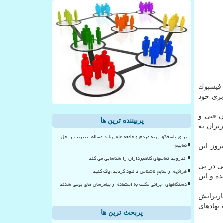
فیسبوك
بری خود
 فنی و
پربیننده ترین ها
بران به
برای پاسخگویی به مردم و جامعه علمی باید مساله اینترنت را حل
نماییم
روز این
اندروید تماسهای کلاهبرداران را شناسایی می کند
ی در پی
هرآنچه از منابع ناشناس دانلود کردید، پاک کنید
ه و این
دستگاههای اجرائی مکلف به استفاده از پیامرسان های بومی شدند
یكا اطلاعات بیشتر از 80 میلیون نفر از كاربرانش
نهادهای
پربحث ترین ها