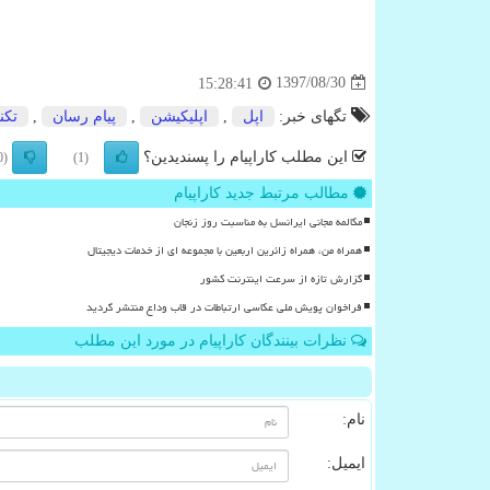
1397/08/30
15:28:41
تگهای خبر:
اپل
,
اپلیكیشن
,
پیام رسان
,
تكن
این مطلب کاراپیام را پسندیدین؟
(0)
(1)
مطالب مرتبط جدید کاراپیام
مکالمه مجانی ایرانسل به مناسبت روز زنجان
همراه من، همراه زائرین اربعین با مجموعه ای از خدمات دیجیتال
گزارش تازه از سرعت اینترنت کشور
فراخوان پویش ملی عکاسی ارتباطات در قاب وداع منتشر گردید
نظرات بینندگان کاراپیام در مورد این مطلب
نام:
ایمیل: