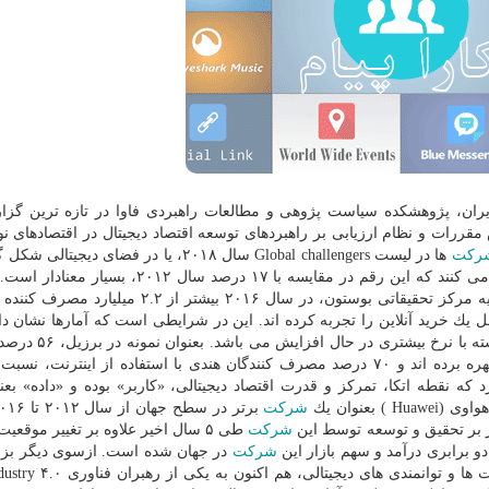
ران، پژوهشكده سیاست پژوهی و مطالعات راهبردی فاوا در تازه ترین گز
قررات و نظام ارزیابی بر راهبردهای توسعه اقتصاد دیجیتال در اقتصادهای نو
ركت
ها در لیست Global challengers سال ۲۰۱۸، یا در فضای دیجیتا
یا به صورت قابل توجهی از فناوری دیجیتالی بهره برداری می كنند كه این رقم در مقایسه با ۱۷ درصد
برپایه گزارش های Forrester و eMarketer و تحلیل های اولیه مركز تحقیقاتی بوستون، در سال ۲۰۱۶ بیشتر
 كه ۵۵۰ میلیون نفر آنها حداقل یك خرید آنلاین را تجربه كرده اند. این در شرایطی است كه آمارها نشا
درصد خریداران آنلاین در اقتصادهای نوظهور نسبت به گذش
كنندگان حداقل یك مرتبه برای خریدهای خود از اینترنت بهره برده اند و ۷۰ درصد مصرف كنندگان هندی با استفاده از اینتر
كه نقطه اتكا، تمركز و قدرت اقتصاد دیجیتالی، «كاربر» بوده و «داده» بعنو
 ) بعنوان یك
شركت
شركت
طی ۵ سال اخیر علاوه بر تغییر موقعیت
و برابری درآمد و سهم بازار این
شركت
در جهان شده است. ازسوی دیگر بز