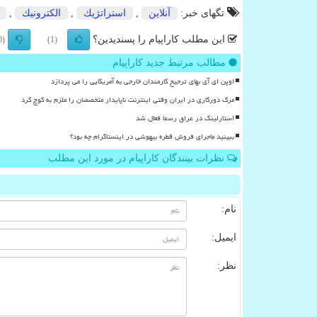
تگهای خبر:
آنلاین
,
استراتژیك
,
الكترونیك
,
این مطلب کاراپیام را پسندیدین؟
(0)
(1)
مطالب مرتبط جدید کاراپیام
اوپن ای آی بهای ترجیح کارمندان خارجی به آمریکایی را می پردازد
مرگ دورکاری در ایران وقتی اینترنت ناپایدار متخصصان را ملزم به کوچ کرد
استارلینک در عراق رسما فعال شد
ببینید ماجرای فروش قطره بیهوشی در اینستاگرام چه بود؟
نظرات بینندگان کاراپیام در مورد این مطلب
نام:
ایمیل:
نظر: