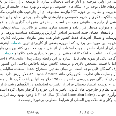
گشته است.بر اساس این گزارش، توسعه اقتصاد دیجیتالی د
دهای قابل توجه برای بنگاه های خصوصی و دولتی و بهره مندی جامعه از مزا
اقتصادی شده است.نكته قابل توجه این است كه امروزه مدیریت و نظارت بر حوزه ICT نیازمند مجموعه ای از چارچوب ه
ی، مالكیت فكری و حریم خصوصی و نیازمندی های خاص برخی صنایع را پوشش
 مهم ترین مؤلفه، بخشی از چارچوب قانونی موردنظر است. از طرفی مقررات گذاری باید من
 متوازن مدنظر قرار داده و تصمیم سازی مبتنی بر بالاترین استانداردهای ا
ران و ذینفعان فضای جدید است.بر اساس گزارش پژوهشكده سیاست پژوهی و 
 بین ۱۷ كشور مورد بررسی منطقه MENA ( خاورمیانه و شمال آفریقا)، فقط كشور قطر همه پیش نیازهای مقررات گذ
رش به این مورد می پردازد كه امروزه بعضی از كاربردی ترین
خدمات
اینترنت
خیلی از افراد حاضرند جهت استفاده از آنها هزینه پرداخت می كنند.بررسی ه
بتنی بر ارزش خریداری شده كالاها و
خدمات
اس
محصولات مجانی به صورت طبیعی باعث كاهش GDP می گردد.
بریتانیا با قیمت مشخص دلاری و درنتیجه كاهش تولید ناخالص داخلی این كشور ش
 كنندگان قابل توجه است. بر مبنای مقادیر استخراج شده؛ استفاده سالیانه یك
ایمیل مجانی ۸۴۰۰ دلار، نقشه های دیجیتالی برابر ۳۶۰۰ دلار و سایت های تجارت الكترونیكی مانند n
آید موتورهای جستجو ارزش بیشتری دارند. به طوریكه مصرف كنندگان موردبررسی حاضرند ۱۷۵۰۰ دلار به آنها پر
 توسعه اقتصاد دیجیتال فراتر از تغییرات ایجادشده در الگوهای رشد، بازاره
ی، نظام و چارچوب های قانونی ناظر به این حوزه را گرفتار تحول كرده است
این مسئله در حالی است كه طبق گزارش اخیر شاخص نوآوری جهانی (Global Innovation Index) سال ۲۰۱۸ 
ار و تعاملات بین المللی از شرایط مطلوبی برخوردار نیست.»
5036
/ 5
5.0