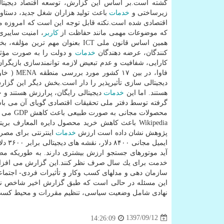
زیرساختی و
خدمات
باعث تولید هزاران شغل جدید، دستاور
كه موضوعات مهمی مانند حفاظت از
كاربر
، امنیت سایبر
همین اساس قانون ملی ICT بعنوان
كنندگان، عرضه دهندگان
خدمات
و دولت را به صورت مؤثر و
كارایی، شفافیت و عدم تبعیض لازمه توانمندسازی بازیگ
فاوا، در
دیجیتالی سازی تأثیرپذیر را دار است.بخش دیگر این گزا
هستند. اما این
خدمات
دیجیتالی رایگان، پرارزش هستند و 
گرفته توسط دفتر ملی تحقیقات اقتصادی گویای آن می باشد كه با عنایت به اینكه GDP م
Wikipedia باعث كاهش خرید محصول دایره المعارف 
پژوهش نشان داده است ارزش
خدمات
اینترنتی برای مصرف
خدمت برای یك سال صرف نظر كنند.این گزارش می افزاید: «
سازمان دهی و مدلهای كسب وكار و تأثیرات فردی- اجتماع
نهادی شامل وضعیت سیاسی، تنظیم مقررات و محیط كسب وك
1397/09/12
14:26:09