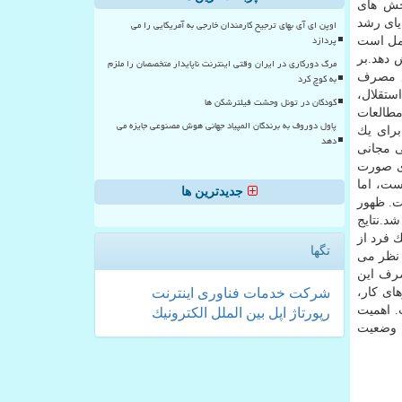
ر اولین مرحله و آغاز فرایند دیجیتالی سازی با توسعه بازار ICT در بخش های
یای رشد
اوپن ای آی بهای ترجیح کارمندان خارجی به آمریکایی را می
پردازد
ای قانونی مكمل است
 دهد.بر
مرگ دورکاری در ایران وقتی اینترنت ناپایدار متخصصان را ملزم
افع مصرف
به کوچ کرد
ستقلال،
کودکان در تونل وحشت فیلترشکن ها
مطالعات
پاول دوروف به برندگان المپیاد جهانی هوش مصنوعی جایزه می
اری برای یك
دهد
ی مجانی
ای صورت
ت، اما
جدیدترین ها
 یكی از نمونه های قابل اشاره در این رابطه ویكی پدیا ( Wikipedia ) است. ظهور
د.نتایج
 فرد از
تگها
Amazo حدود ۸۴۰ دلار ارزش دارد. به نظر می
داخت گردد تا از مصرف این
ای كار،
شركت
خدمات
فناوری
اینترنت
. اهمیت
رپورتاژ
اپل
بین الملل
الكترونیك
با وجود بهبود رتبه ایران، وضعیت