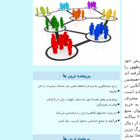
ارش خود
ظهور را
لی شكل گرفته اند
پربیننده ترین ها
 سال ۲۰۱۲، بسیار معنادار است.»همچنین
برای پاسخگویی به مردم و جامعه علمی باید مساله اینترنت را حل
 از ۲.۲ میلیارد مصرف كننده آنلاین در
نماییم
ن داده است
ته با نرخ بیشتری در حال افزایش می باشد. بعنوان نمونه در برزیل، ۵۶ درصد مصرف
پیام مدیرعامل همراه اول به دنبال شهادت یکی از کارکنان
مخابرات هرمزگان
نت، نسبت به خرید
ان منبع
اندروید تماسهای کلاهبرداران را شناسایی می کند
برتر در سطح جهان از سال ۲۰۱۲ تا ۲۰۱۶ سالانه
هرآنچه از منابع ناشناس دانلود کردید، پاک کنید
 از دنبال
رگ ترین
ساختمانی تركیه Koc Holding با استفاده از ظرفیت ها و توانمندی های دیجیتالی، هم اكنون به یكی از رهبران فناوری Industry ۴.۰ تبدیل
پربحث ترین ها