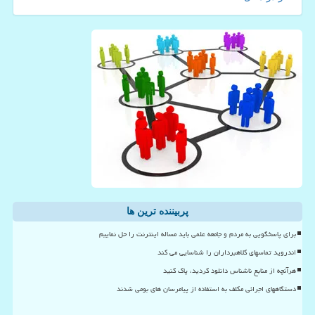
پربیننده ترین ها
برای پاسخگویی به مردم و جامعه علمی باید مساله اینترنت را حل نماییم
اندروید تماسهای کلاهبرداران را شناسایی می کند
هرآنچه از منابع ناشناس دانلود کردید، پاک کنید
دستگاههای اجرائی مکلف به استفاده از پیامرسان های بومی شدند