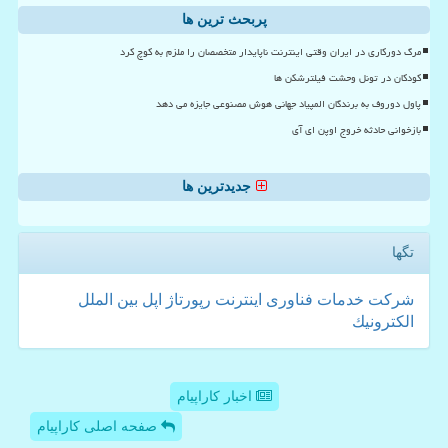
پربحث ترین ها
مرگ دورکاری در ایران وقتی اینترنت ناپایدار متخصصان را ملزم به کوچ کرد
کودکان در تونل وحشت فیلترشکن ها
پاول دوروف به برندگان المپیاد جهانی هوش مصنوعی جایزه می دهد
بازخوانی حادثه خروج اوپن ای آی
جدیدترین ها
تگها
شركت
خدمات
فناوری
اینترنت
رپورتاژ
اپل
بین الملل
الكترونیك
اخبار کاراپیام
صفحه اصلی کاراپیام