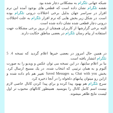
شبكه جهانی
تلگرام
به مشكلاتی دچار شده بود.
نقشه
تلگرام
نشان داده است كه قطعی های بوجود آمده این نرم
افزار در سراسر جهان بدلیل برخی اختلالات درونی
تلگرام
بوده
است. در شكل زیر بخش هایی كه نرم افزار
تلگرام
به علت اختلالات
درونی دچار قطعی شده نشان داده شده است.
البته برخی گزارشها از كاربران همچنان از بروز برخی مشكلات جهت
استفاده از پیام رسان
تلگرام
در بعضی مناطق حكایت دارند.
در همین حال امروز در بعضی خبرها اعلام گردید كه نسخه 4. 5
تلگرام
انتشار یافته است.
بنا بر اعلام سایتها، در این نسخه می توان عكس و ویدیو را به صورت
آلبوم و به همان ترتیبی كه انتخاب شده، در یك مسیج ارسال كرد.
بخش Chat with you به Saved Messages تغییر هم نام داده شده و
ازاین رو میتوان پیامهای دلخواه را در آنجا ذخیره كرد.
سرچ
تلگرام
هم بهبود پیدا كرده و برای پیدا كردن كانال خاصی لازم
نیست اسم كامل كانال را بنویسید. همینطور كانالهای محبوب تر اول
لیست نتایج ظاهر میشوند.