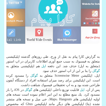
به گزارش كارا پیام به نقل از ورج، طی روزهای گذشته اپلیكیشنی
متعلق به فیسبوك به سبب جمع آوری اطلاعات كاربران در اپ استور
(متعلق به اپل) حذف شد. این دفعه
اپل
هم اپلیكیشنی متعلق به
گوگل
را بنا بر این از اپ استور حذف نمود.
اپل، اپلكیشن Screenwise Meter متعلق به
گوگل
را مسدود كرده
است. این اپلیكیشن برای رصد میزان استفاده افراد از دستگاه آیفون
طراحی شده بود و به اپ تحقیقاتی فیسبوك شباهت داشت.
پس از آن،
اپل
قابلیت توزیع داخلی اپلیكیشن های
گوگل
در iOS را باز
مسدود كرد. یك منبع مطلع به این امر اعلام نموده است نسخه های
اولیه اپلیكیشن های Maps، Hangouts، جی میل و نسخه های منتشر
نشده (بتا) اپلیكیشن های دیگر مانند اپلیكیشن Gbus كه مخصوص