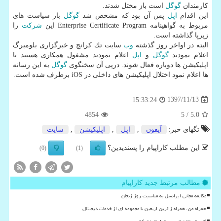
كارمندان
گوگل
است باز مختل شدند.
این اقدام
اپل
پس آن بود كه مشخص شد
گوگل
باز سیاست های
مربوط به گواهینامه Enterprise Certificate Program این
شركت
را
زیرپا گذاشته است.
البته در اواخر روز گذشته
وب
سایت تك كرانچ و خبرگزاری بلومبرگ
اعلام نمودند
گوگل
و
اپل
اعلام نمودند مشغول همكاری هستند تا
اپلیكیشن ها دوباره فعال شوند. درپی آن سخنگوی
گوگل
به این رسانه
ها اعلام نمود اختلال اپلیكیشن های داخلی در iOS برطرف شده است.
1397/11/13
15:33:24
4854
/ 5
5.0
تگهای خبر:
آیفون
,
اپل
,
اپلیكیشن
,
سایت
این مطلب کاراپیام را پسندیدین؟
(0)
(1)
مطالب مرتبط جدید کاراپیام
مکالمه مجانی ایرانسل به مناسبت روز زنجان
همراه من، همراه زائرین اربعین با مجموعه ای از خدمات دیجیتال