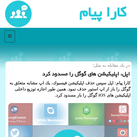
كارا پیام
منو
در یك مقابله به مثل؛
اپل، اپلیكیشن های گوگل را مسدود كرد
كارا پیام: اپل سپس حذف اپلیكیشن فیسبوك، یك اپ مشابه متعلق به
گوگل را باز از اپ استور حذف نمود. همین طور اجازه توزیع داخلی
اپلیكیشن های iOS گوگل را باز مسدود كرد.