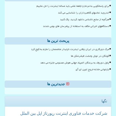
برای پاسخگویی به مردم و جامعه علمی باید مساله اینترنت را حل نماییم
اندروید تماسهای کلاهبرداران را شناسایی می کند
هرآنچه از منابع ناشناس دانلود کردید، پاک کنید
دستگاههای اجرائی مکلف به استفاده از پیامرسان های بومی شدند
پربحث ترین ها
مرگ دورکاری در ایران وقتی اینترنت ناپایدار متخصصان را ملزم به کوچ کرد
کودکان در تونل وحشت فیلترشکن ها
پاول دوروف به برندگان المپیاد جهانی هوش مصنوعی جایزه می دهد
بازخوانی حادثه خروج اوپن ای آی
جدیدترین ها
تگها
شركت
خدمات
فناوری
اینترنت
رپورتاژ
اپل
بین الملل