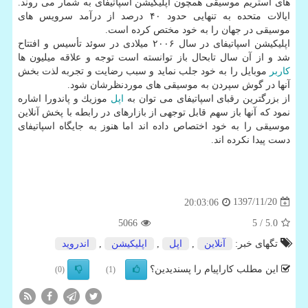
های استریم موسیقی همچون اپلیكیشن اسپاتیفای به شمار می روند.
ایالات متحده به تنهایی حدود ۴۰ درصد از درآمد سرویس های
موسیقی در جهان را به خود مختص كرده است.
اپلیكیشن اسپاتیفای در سال ۲۰۰۶ میلادی در سوئد تأسیس و افتتاح
شد و از آن سال تابحال باز توانسته است توجه و علاقه میلیون ها
كاربر
موبایل را به خود جلب نماید و سبب رضایت و تجربه لذت بخش
آنها در گوش سپردن به موسیقی های موردنظرشان شود.
از بزرگترین رقبای اسپاتیفای می توان به
اپل
موزیك و پاندورا اشاره
نمود كه آنها باز سهم قابل توجهی از بازارهای در رابطه با پخش آنلاین
موسیقی را به خود اختصاص داده اند اما هنوز به جایگاه اسپاتیفای
دست پیدا نكرده اند.
1397/11/20
20:03:06
5066
/ 5
5.0
تگهای خبر:
آنلاین
,
اپل
,
اپلیكیشن
,
اندروید
این مطلب کاراپیام را پسندیدین؟
(0)
(1)