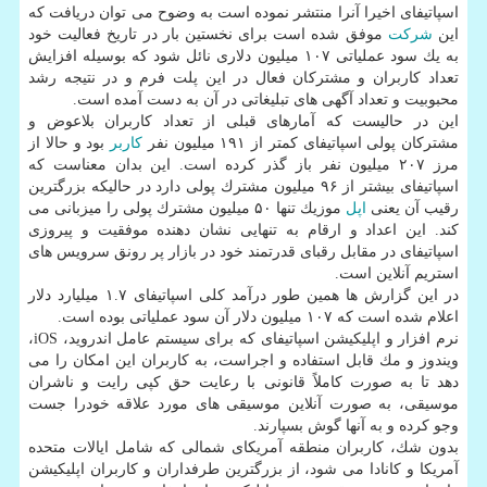
اسپاتیفای اخیرا آنرا منتشر نموده است به وضوح می توان دریافت كه
این
شركت
موفق شده است برای نخستین بار در تاریخ فعالیت خود
به یك سود عملیاتی ۱۰۷ میلیون دلاری نائل شود كه بوسیله افزایش
تعداد كاربران و مشتركان فعال در این پلت فرم و در نتیجه رشد
محبوبیت و تعداد آگهی های تبلیغاتی در آن به دست آمده است.
این در حالیست كه آمارهای قبلی از تعداد كاربران بلاعوض و
مشتركان پولی اسپاتیفای كمتر از ۱۹۱ میلیون نفر
كاربر
بود و حالا از
مرز ۲۰۷ میلیون نفر باز گذر كرده است. این بدان معناست كه
اسپاتیفای بیشتر از ۹۶ میلیون مشترك پولی دارد در حالیكه بزرگترین
رقیب آن یعنی
اپل
موزیك تنها ۵۰ میلیون مشترك پولی را میزبانی می
كند. این اعداد و ارقام به تنهایی نشان دهنده موفقیت و پیروزی
اسپاتیفای در مقابل رقبای قدرتمند خود در بازار پر رونق سرویس های
استریم آنلاین است.
در این گزارش ها همین طور درآمد كلی اسپاتیفای ۱.۷ میلیارد دلار
اعلام شده است كه ۱۰۷ میلیون دلار آن سود عملیاتی بوده است.
نرم افزار و اپلیكیشن اسپاتیفای كه برای سیستم عامل اندروید، iOS،
ویندوز و مك قابل استفاده و اجراست، به كاربران این امكان را می
دهد تا به صورت كاملاً قانونی با رعایت حق كپی رایت و ناشران
موسیقی، به صورت آنلاین موسیقی های مورد علاقه خودرا جست
وجو كرده و به آنها گوش بسپارند.
بدون شك، كاربران منطقه آمریكای شمالی كه شامل ایالات متحده
آمریكا و كانادا می شود، از بزرگترین طرفداران و كاربران اپلیكیشن