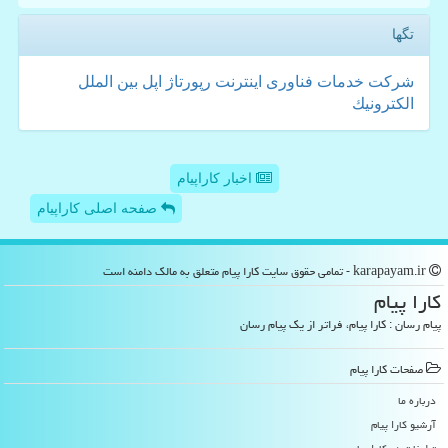
تگها
شركت
خدمات
فناوری
اینترنت
رپورتاژ
اپل
بین الملل
الكترونیك
اخبار کاراپیام
صفحه اصلی کاراپیام
karapayam.ir - تمامی حقوق سایت كارا پیام متعلق به مالک دامنه است
كارا پیام
پیام رسان : کارا پیام، فراتر از یک پیام رسان
صفحات كارا پیام
درباره ما
آرشیو كارا پیام