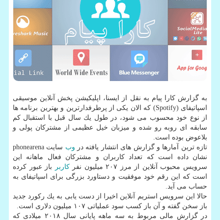
به گزارش كارا پیام به نقل از ایسنا، اپلیكیشن پخش آنلاین موسیقی
اسپاتیفای (Spotify) كه الان یكی از پرطرفدارترین و بهترین برنامه ها
از نوع خود محسوب می شود، در طول یك سال قبل با استقبال كم
سابقه ای روبه رو شده و میزبان خیل عظیمی از مشتركان پولی و
بلاعوض بوده است.
تازه ترین آمارها و گزارش های انتشار یافته در
وب
سایت phonearena
نشان داده است كه تعداد كاربران و مشتركان فعال ماهانه این
سرویس محبوب آنلاین از مرز ۲۰۷ میلیون نفر
كاربر
باز عبور كرده
است كه این رقم خود موفقیت و دستاورد بزرگی برای اسپاتیفای به
حساب می آید.
حالا این سرویس استریم آنلاین اخیرا از دست یابی به یك ركورد جدید
باز سخن گفته و آن باز كسب سود عملیاتی ۱۰۷ میلیون دلاری است.
در گزارش مالی مربوط به سه ماهه پایانی سال ۲۰۱۸ میلادی كه