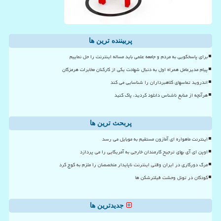
پربیننده ترین ها
برای پاسخگویی به مردم و جامعه علمی باید مساله اینترنت را حل نماییم
پیام مدیرعامل همراه اول به دنبال شهادت یکی از کارکنان مخابرات هرمزگان
اندروید تماسهای کلاهبرداران را شناسایی می کند
هرآنچه از منابع ناشناس دانلود کردید، پاک کنید
پربحث ترین ها
اینترنت ماهواره ای آمازون مستقیم به موبایل می رسد
اوپن ای آی بهای ترجیح کارمندان خارجی به آمریکایی را می پردازد
مرگ دورکاری در ایران وقتی اینترنت ناپایدار متخصصان را ملزم به کوچ کرد
کودکان در تونل وحشت فیلترشکن ها
جدیدترین ها