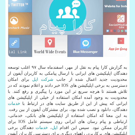
به گزارش كارا پیام به نقل از مهر، اسفندماه سال ۹۷ اغلب توسعه
دهندگان اپلیكیشن های ایرانی با ارسال پیامكی به كاربران آیفون از
محدودیت جدید اعمال شده از جانب
شركت
اپل
برای امكان
دسترسی به برخی اپلیكیشن های IOS خبر دادند و اعلام نمودند كه در
تلاش هستند تا هرچه سریع تر این مورد را پیگیری و رفع كنند. با
محدودیت به وجود آمده امكان استفاده از خیلی از اپلیكیشن های
ایرانی كه پیش از این از طریق سایت های در ارتباط با
خدمات
دهندگان، دانلود و نصب شده بود، برای مشتركان آیفون از بین رفت.
به این معنا كه امكان استفاده از اپلیكیشن های بانكی، خدماتی،
ارتباطی و پیام رسان های ایرانی روی سیستم عامل IOS برای
كاربران ممكن نبود. سپس این اقدام
اپل
،
خدمات
دهندگان برخی
اپلیكیشن های پركاربرد، راههای دیگری برای دسترسی كاربران آیفون