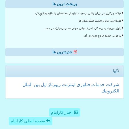
پربحث ترین ها
مرگ دورکاری در ایران وقتی اینترنت ناپایدار متخصصان را ملزم به کوچ کرد
کودکان در تونل وحشت فیلترشکن ها
پاول دوروف به برندگان المپیاد جهانی هوش مصنوعی جایزه می دهد
بازخوانی حادثه خروج اوپن ای آی
جدیدترین ها
تگها
شركت
خدمات
فناوری
اینترنت
رپورتاژ
اپل
بین الملل
الكترونیك
اخبار کاراپیام
صفحه اصلی کاراپیام