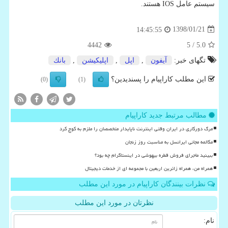
سیستم عامل IOS هستند.
1398/01/21
14:45:55
4442
/ 5
5.0
تگهای خبر:
آیفون
,
اپل
,
اپلیكیشن
,
بانك
این مطلب کاراپیام را پسندیدین؟
(0)
(1)
مطالب مرتبط جدید کاراپیام
مرگ دورکاری در ایران وقتی اینترنت ناپایدار متخصصان را ملزم به کوچ کرد
مکالمه مجانی ایرانسل به مناسبت روز زنجان
ببینید ماجرای فروش قطره بیهوشی در اینستاگرام چه بود؟
همراه من، همراه زائرین اربعین با مجموعه ای از خدمات دیجیتال
نظرات بینندگان کاراپیام در مورد این مطلب
نظرتان در مورد این مطلب
نام: