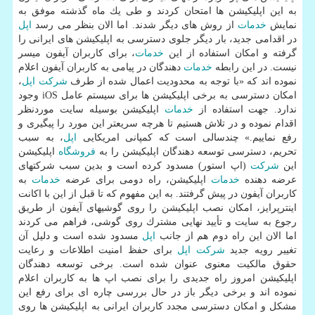
به این اپلیكیشن ها امتحان كردند و طی یك ماه گذشته موفق به
نمایش
خدمات
از روش های دیگر شدند. اما الان بنظر می رسد
اپل
در اقدامی جدید، بار دیگر جلوی دسترسی به اپلیكیشن های ایرانی را
گرفته و امكان استفاده از این
خدمات
، برای كاربران آیفون میسر
نیست. در این رابطه
خدمات
دهندگان در پیامی به كاربران آیفون اعلام
نموده اند كه «با توجه به محدودیت اعمال شده از طرف
شركت
اپل
،
امكان دسترسی به برخی اپلیكیشن ها برای سیستم عامل iOS وجود
ندارد. جهت استفاده از
خدمات
اپلیكیشن بوسیله سایت موردنظر
اقدام نموده و در تلاش هستیم تا هرچه سریعتر این مورد را پیگیری و
رفع نماییم.» چندسالی است كه كمپانی امریكایی
اپل
، به سبب
تحریم، دسترسی توسعه دهندگان اپلیكیشن را به
فروشگاه
اپلیكیشن
این
شركت
(اپ استور) مسدود كرده است و بدین سبب شركتهای
عرضه دهنده
خدمات
اپلیكیشن، راه دومی برای عرضه
خدمات
به
كاربران آیفون در پیش گرفتند. به این مفهوم كه تا قبل از این با اكانت
اینترپرایز، امكان نصب اپلیكیشن را روی گوشیهای آیفون از طریق
رجوع به سایت و تأیید نهایی مشترك روی گوشی، فراهم می كردند
اما الان این راه دوم هم از جانب
اپل
مسدود شده است و دلیل آن
تغییر رویه جدید
شركت
اپل
برای حفظ امنیت اطلاعات و رعایت
حقوق مالكیت معنوی عنوان شده است. برخی توسعه دهندگان
اپلیكیشن امروز راه جدیدی را برای نصب اپ ها به كاربران اعلام
نموده اند و برخی دیگر باز در حال بررسی چاره ای برای رفع این
مشكل و امكان دسترسی مجدد كاربران ایرانی به اپلیكیشن ها روی