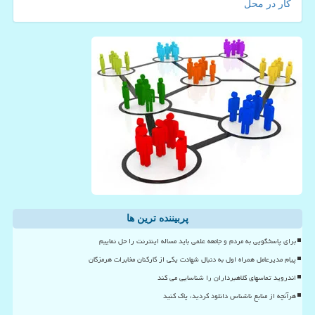
کار در محل
پربیننده ترین ها
برای پاسخگویی به مردم و جامعه علمی باید مساله اینترنت را حل نماییم
پیام مدیرعامل همراه اول به دنبال شهادت یکی از کارکنان مخابرات هرمزگان
اندروید تماسهای کلاهبرداران را شناسایی می کند
هرآنچه از منابع ناشناس دانلود کردید، پاک کنید