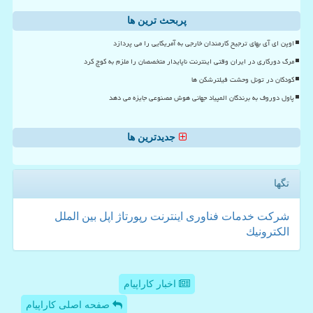
پربحث ترین ها
اوپن ای آی بهای ترجیح کارمندان خارجی به آمریکایی را می پردازد
مرگ دورکاری در ایران وقتی اینترنت ناپایدار متخصصان را ملزم به کوچ کرد
کودکان در تونل وحشت فیلترشکن ها
پاول دوروف به برندگان المپیاد جهانی هوش مصنوعی جایزه می دهد
جدیدترین ها
تگها
شركت
خدمات
فناوری
اینترنت
رپورتاژ
اپل
بین الملل
الكترونیك
اخبار کاراپیام
صفحه اصلی کاراپیام