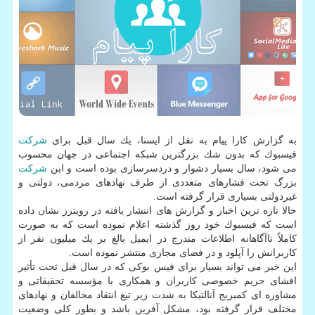
به گزارش كارا پیام به نقل از ایسنا، یك سال قبل برای
شركت
فیسبوك كه بدون شك بزرگترین شبكه اجتماعی در جهان محسوب
می شود، سال بسیار دشوار و دردسرسازی بوده است و این
شركت
بزرگ تحت فشارهای متعددی از طرف نهادهای مردمی، دولتی و
غیردولتی بسیاری قرار گرفته است.
حالا تازه ترین اخبار و گزارش های انتشار یافته در رویترز نشان داده
است كه فیسبوك خود روز گذشته اعلام نموده است كه به صورت
كاملاً ناآگاهانه اطلاعات مندرج در ایمیل بالغ بر یك میلیون نفر از
كاربرانش را آپلود و در فضای مجازی منتشر نموده است.
این خبر می تواند بسیار برای فیس بوكی كه در سال قبل تحت تأثیر
افشای حریم خصوصی كاربران و همكاری با مؤسسه تحقیقاتی و
مشاوره ای كمبریج آنالتیكا به شدت زیر تیغ انتقاد مخالفان و نهادهای
مختلف قرار گرفته بود، مشكل آفرین باشد و بطور كلی وضعیت