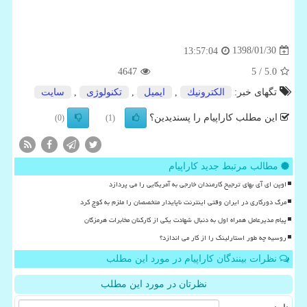
1398/01/30
13:57:04
4647
/ 5
5.0
تگهای خبر:
الكترونیك
,
ایمیل
,
تكنولوژی
,
سایت
این مطلب کاراپیام را پسندیدین؟
(0)
(1)
مطالب مرتبط جدید کاراپیام
اوپن ای آی بهای ترجیح کارمندان خارجی به آمریکایی را می پردازد
مرگ دورکاری در ایران وقتی اینترنت ناپایدار متخصصان را ملزم به کوچ کرد
پیام مدیرعامل همراه اول به دنبال شهادت یکی از کارکنان مخابرات هرمزگان
روسیه چه طور استارلینک را از کار می اندازد؟
نظرات بینندگان کاراپیام در مورد این مطلب
نظرتان در مورد این مطلب