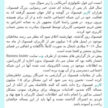
امنیت این غول تكنولوژی آمریكایی را زیر سوال ببرد.
سال قبل باز پس از رسانه ای شدن خبر رسوایی بزرگ فیسبوك،
هزاران
كاربر
فیسبوك در گوشه و كنار جهان تصمیم گرفتند كه به
فعالیت خود در این شبكه اجتماعی خاتمه داده و از آن برای همیشه
بیرون بروند. در همین راستا افراد مشهور باز به نشانه اعتراض به
نقض حریم خصوصی كاربران توسط فیسبوك مبادرت به بستن حساب
كاربری خود كردند.
فیسبوك روز گذشته، چهارشنبه اعلام نمود كه بنظر می رسد مخاطبان
موجود در ایمیل های ۱.۵ میلیون نفر از كاربران فیسبوك از ماه مه
سال ۲۰۱۶ میلادی تابحال به صورت كاملاً ناآگاهانه و اتفاقی در فضای
مجازی منتشر و افشا شده است.
پیش تر باز گزارش های متعددی از طرف
وب
سایت Business Insider
انتشار یافته بود كه نشان می داد فیسبوك بدون اجازه از كاربرانش،
به اطلاعات موجود در پست الكترونیك ثبت شده آنها در این شبكه
اجتماعی دسترسی و از آن بهره برده است.
یكی از مقامات فیسبوك در گزارشی به خبرنگار رویترز خاطرنشان
كرده است: تخمین زده می شود كه این مشكل برای ۱.۵ میلیون
كاربر
فیسبوك رخ داده باشد كه البته بلافاصله پس از آنكه از این
مساله آگاه شدیم، اقدامات مربوطه برای برطرف نمودن مشكل
امنیتی مذكور را انجام داده ایم. اطلاعات ایمیل كاربران با هیچ نهاد و
فردی به اشتراك گذاشته نشده و آنها باید از این مساله خیالشان
راحت و آسوده باشد.