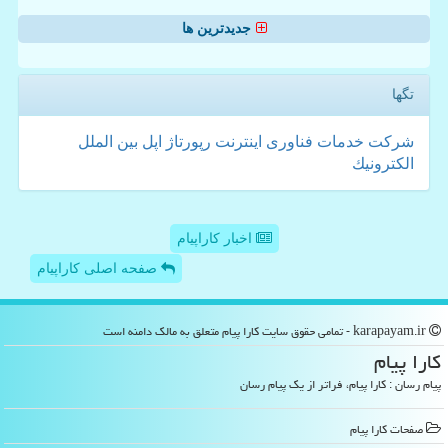
جدیدترین ها
تگها
شركت
خدمات
فناوری
اینترنت
رپورتاژ
اپل
بین الملل
الكترونیك
اخبار کاراپیام
صفحه اصلی کاراپیام
karapayam.ir - تمامی حقوق سایت كارا پیام متعلق به مالک دامنه است
كارا پیام
پیام رسان : کارا پیام، فراتر از یک پیام رسان
صفحات كارا پیام