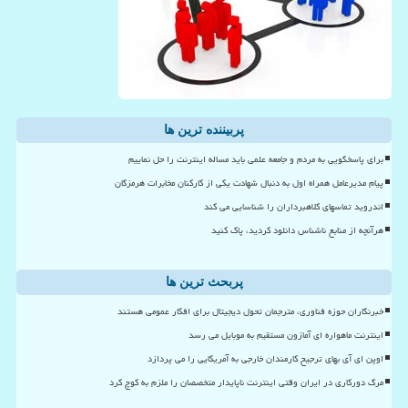
پربیننده ترین ها
برای پاسخگویی به مردم و جامعه علمی باید مساله اینترنت را حل نماییم
پیام مدیرعامل همراه اول به دنبال شهادت یکی از کارکنان مخابرات هرمزگان
اندروید تماسهای کلاهبرداران را شناسایی می کند
هرآنچه از منابع ناشناس دانلود کردید، پاک کنید
پربحث ترین ها
خبرنگاران حوزه فناوری، مترجمان تحول دیجیتال برای افکار عمومی هستند
اینترنت ماهواره ای آمازون مستقیم به موبایل می رسد
اوپن ای آی بهای ترجیح کارمندان خارجی به آمریکایی را می پردازد
مرگ دورکاری در ایران وقتی اینترنت ناپایدار متخصصان را ملزم به کوچ کرد