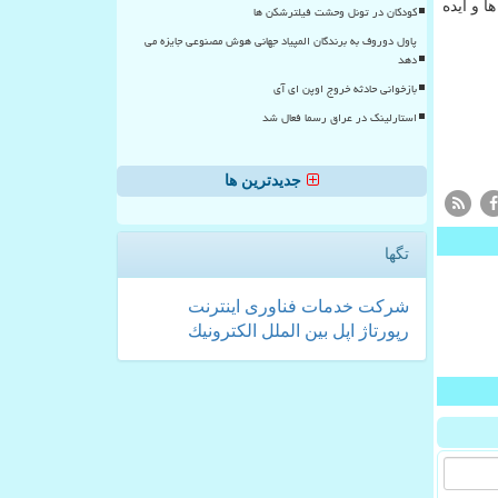
ا و ایده
کودکان در تونل وحشت فیلترشکن ها
پاول دوروف به برندگان المپیاد جهانی هوش مصنوعی جایزه می
دهد
بازخوانی حادثه خروج اوپن ای آی
استارلینک در عراق رسما فعال شد
جدیدترین ها
تگها
شركت
خدمات
فناوری
اینترنت
رپورتاژ
اپل
بین الملل
الكترونیك