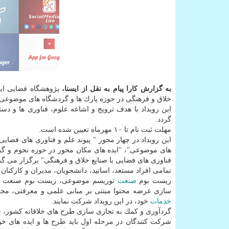
به گزارش كارا پیام به نقل از ایسنا،
پژوهشگاه فضایی ای
خلاق و فرهنگی در حوزه پارك ها و گردشگاه های موضوعی فضاپایه را در ایام ۱۶ و ۱۷ مهر 
این رویداد با هدف ترویج و اشاعه علوم، فناوری ها و د
گردد.
مهلت ثبت نام تا ۱۰ مهرماه تعیین شده است.
این رویداد در چهار محور " پیوند علم و فناوری های فضا
های موضوعی"، "ایده های مكان محور در حوزه نجوم و گر
فناوری های فضایی با صنایع خلاق و فرهنگی" برگزار می گر
تمامی افراد مستعد، اساتید، دانشجویان، مدیران و كاركن
زیست بوم
صنعت
توریسم موضوعی، زیست بوم صنعت با
سازی عرضه محتوا مبتنی بر مبانی علمی و معرفتی، مجمو
خدمات
خود، در این رویداد شركت نمایند.
گردآوری و كمك به تجاری سازی طرح های خلاقانه كشور، ج
شركت كنندگان در مرحله اول باید طرح ها و ایده های خ