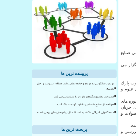
ی صنایع
گزار می
پربیننده ترین ها
برای پاسخگویی به مردم و جامعه علمی باید مساله اینترنت را حل
وب پارك
نماییم
 علوم و
اندروید تماسهای کلاهبرداران را شناسایی می کند
وزه های
هرآنچه از منابع ناشناس دانلود کردید، پاک کنید
 جریان
دستگاههای اجرائی مکلف به استفاده از پیامرسان های بومی شدند
صولات و
ست.
پربحث ترین ها
بررسی و