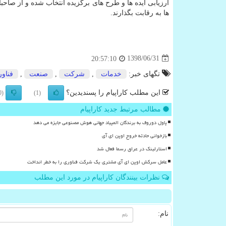
ارزیابی ایده ها و طرح های برگزیده انتخاب شده و از صاحبا
ها به رقابت بگذارند.
1398/06/31
20:57:10
تگهای خبر:
خدمات
,
شركت
,
صنعت
,
فناو
این مطلب کاراپیام را پسندیدین؟
(0)
(1)
مطالب مرتبط جدید کاراپیام
پاول دوروف به برندگان المپیاد جهانی هوش مصنوعی جایزه می دهد
بازخوانی حادثه خروج اوپن ای آی
استارلینک در عراق رسما فعال شد
عامل سرکش اوپن ای آی مشتری یک شرکت فناوری را به خطر انداخت
نظرات بینندگان کاراپیام در مورد این مطلب
نام: