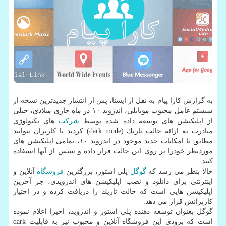
به گزارش كارا پیام به نقل از ایسنا، پس از انتشار جدیدترین نسخه از
سیستم عامل محبوب موبایلی، اندروید ۱۰ در ماه جاری میلادی، خیلی
از اپلیكیشن های توسعه داده شده توسط
شركت
های تكنولوژی
مبادرت به ارائه حالت تاریك (dark mode) كردند تا كاربران بتوانند
مطابق با امكانات جدید موجود در اندروید ۱۰، تمامی اپلیكیشن های
موردنظر خودرا بر روی این حالت قرار داده و سپس از آنها استفاده
كنند.
حالا بنظر می رسد كه
گوگل
پلی استور، بزرگترین
فروشگاه
آنلاین و
اینترنتی برای دانلود و نصب اپلیكیشن های اندرویدی، جز آخرین
اپلیكیشن هایی است كه حالت تاریك را دریافت كرده و در اختیار
كاربرانش قرار می دهد.
گوگل بعنوان توسعه دهنده پلی استور و اندروید، اخیرا اعلام نموده
است كه بزودی این فروشگاه آنلاین و محبوب نیز به قابلیت dark