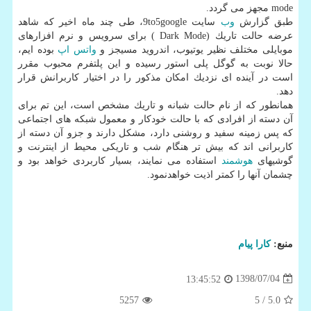
mode مجهز می گردد.
طبق گزارش
وب
سایت 9to5google، طی چند ماه اخیر كه شاهد
عرضه حالت تاریك (Dark Mode ) برای سرویس و نرم افزارهای
موبایلی مختلف نظیر یوتیوب، اندروید مسیجز و
واتس اپ
بوده ایم،
حالا نوبت به گوگل پلی استور رسیده و این پلتفرم محبوب مقرر
است در آینده ای نزدیك امكان مذكور را در اختیار كاربرانش قرار
دهد.
همانطور كه از نام حالت شبانه و تاریك مشخص است، این تم برای
آن دسته از افرادی كه با حالت خودكار و معمول شبكه های اجتماعی
كه پس زمینه سفید و روشنی دارد، مشكل دارند و جزو آن دسته از
كاربرانی اند كه بیش تر هنگام شب و تاریكی محیط از اینترنت و
گوشیهای
هوشمند
استفاده می نمایند، بسیار كاربردی خواهد بود و
چشمان آنها را كمتر اذیت خواهدنمود.
منبع:
كارا پیام
1398/07/04
13:45:52
5257
/ 5
5.0