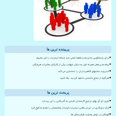
پربیننده ترین ها
برای پاسخگویی به مردم و جامعه علمی باید مساله اینترنت را حل نماییم
پیام مدیرعامل همراه اول به دنبال شهادت یکی از کارکنان مخابرات هرمزگان
اندروید تماسهای کلاهبرداران را شناسایی می کند
هرآنچه از منابع ناشناس دانلود کردید، پاک کنید
پربحث ترین ها
اوپن ای آی بهای ترجیح کارمندان خارجی به آمریکایی را می پردازد
مرگ دورکاری در ایران وقتی اینترنت ناپایدار متخصصان را ملزم به کوچ کرد
کودکان در تونل وحشت فیلترشکن ها