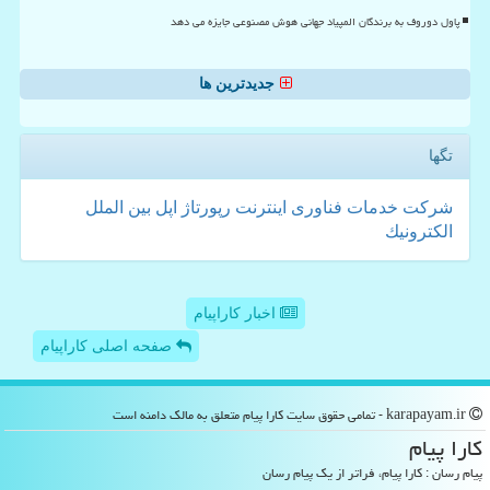
پاول دوروف به برندگان المپیاد جهانی هوش مصنوعی جایزه می دهد
جدیدترین ها
تگها
شركت
خدمات
فناوری
اینترنت
رپورتاژ
اپل
بین الملل
الكترونیك
اخبار کاراپیام
صفحه اصلی کاراپیام
karapayam.ir - تمامی حقوق سایت كارا پیام متعلق به مالک دامنه است
كارا پیام
پیام رسان : کارا پیام، فراتر از یک پیام رسان