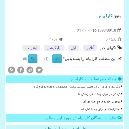
منبع:
كارا پیام
1398/09/10
21:07:50
4757
/ 5
5.0
تگهای خبر:
آنلاین
,
اپل
,
اپلیكیشن
,
اینترنت
این مطلب کاراپیام را پسندیدین؟
(0)
(1)
مطالب مرتبط جدید کاراپیام
مرگ دورکاری در ایران وقتی اینترنت ناپایدار متخصصان را ملزم به کوچ کرد
کودکان در تونل وحشت فیلترشکن ها
بازخوانی حادثه خروج اوپن ای آی
استارلینک در عراق رسما فعال شد
نظرات بینندگان کاراپیام در مورد این مطلب
نظرتان در مورد این مطلب