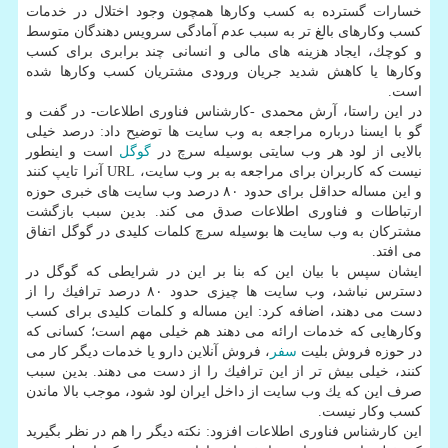
خسارات گسترده به كسب وكارها همچون وجود اختلال در خدمات
كسب وكارهای بالغ تر به سبب عدم آمادگی سرویس دهندگان متوسط
و كوچك، ایجاد هزینه های مالی و انسانی چند برابری برای كسب
وكارها یا كاهش شدید جریان ورودی مشتریان كسب وكارها شده
است.
در این راستا، آرش محمدی -كارشناس فناوری اطلاعات- در گفت و
گو با ایسنا درباره مراجعه به وب سایت ها توضیح داد: درصد خیلی
بالایی از لود هر وب سایتی بوسیله سرچ در
گوگل
است و اینطور
نیست كه كاربران برای مراجعه به بر وب سایت، URL آنرا تایپ كنند
و این مساله حداقل برای حدود ۸۰ درصد وب سایت های خبری حوزه
ارتباطات و فناوری اطلاعات صدق می كند. بدین سبب بازگشت
مشتركان به وب سایت ها بوسیله سرچ كلمات كلیدی در گوگل اتفاق
می افتد.
ایشان سپس با بیان این كه بنا بر این در شرایطی كه گوگل در
دسترس نباشد، وب سایت ها چیزی حدود ۸۰ درصد ترافیك را از
دست می دهند، اضافه كرد: این مساله و كلمات كلیدی برای كسب
وكارهایی كه خدمات ارائه می دهند هم خیلی مهم است؛ كسانی كه
در حوزه فروش بلیت
سفر
، فروش آنلاین دارو یا خدمات دیگر كار می
كنند، خیلی بیش تر از این ترافیك را از دست می دهند. بدین سبب
صرف این كه یك وب سایت از داخل ایران لود شود، موجب بالا ماندن
كسب وكار نیست.
این كارشناس فناوری اطلاعات افزود: نكته دیگر را هم در نظر بگیرید