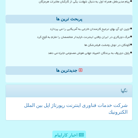
پیام مدیرعامل همراه اول به دنبال شهادت یکی از کارکنان مخابرات هرمزگان
پربحث ترین ها
اوپن ای آی بهای ترجیح کارمندان خارجی به آمریکایی را می پردازد
مرگ دورکاری در ایران وقتی اینترنت ناپایدار متخصصان را ملزم به کوچ کرد
کودکان در تونل وحشت فیلترشکن ها
پاول دوروف به برندگان المپیاد جهانی هوش مصنوعی جایزه می دهد
جدیدترین ها
تگها
شركت
خدمات
فناوری
اینترنت
رپورتاژ
اپل
بین الملل
الكترونیك
اخبار کاراپیام