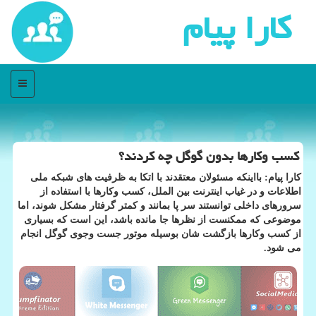
كارا پیام
منو
كسب وكارها بدون گوگل چه كردند؟
كارا پیام: بااینكه مسئولان معتقدند با اتكا به ظرفیت های شبكه ملی
اطلاعات و در غیاب اینترنت بین الملل، كسب وكارها با استفاده از
سرورهای داخلی توانستند سر پا بمانند و كمتر گرفتار مشكل شوند، اما
موضوعی كه ممكنست از نظرها جا مانده باشد، این است كه بسیاری
از كسب وكارها بازگشت شان بوسیله موتور جست وجوی گوگل انجام
می شود.