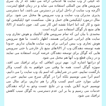
كه خیلی از وب سایت ها خدماتی ارائه می دهند كه از یك سری
سرویس های بین المللی استفاده می نماید و در زمان قطع اینترنت،
اگرچه وب سایت از داخل ایران در دسترس می باشد، اما دسترسی
پذیری مدیران وب سایت و وب سرویس ها مختل می شود. برای
مثال درمورد اپلیكیشن های حمل و نقل، ممكنست خود اپلیكیشن لود
شود و كار كند اما احیانا نقشه اش كار نمی كند، چون داشته از API
های منبع باز گوگل استفاده می كرده است.
محمدی با بیان این كه تمام سرویس های آنالیتیك و هوش تجاری وب
سایت های ایرانی، غیرایرانی هستند، اظهار داشت: ما هیچ سرویس
هوش تجاری وب بیس ایرانی برای وب سایت هایمان نداریم. حدودا
همه توسعه دهندگان وب از APIهای منبع باز خارجی یا حتی سرویس
هایی كه گوگل برای توسعه دهندگان عرضه كرده، استفاده می نمایند
و در زمان قطع وب آنها هم مختل می شود.
او درانتها اشاره كرد: مهم ترین اتفاقی كه برای ترافیك می افتد،
سوژه گوگل است. همه ما وقتی می خواهیم به یك كسب وكار
بازگشت نماییم، حتی در شرایطی كه اسم یك وب سایت را می دانیم،
اسم آنرا نمی نویسیم بلكه آنرا در گوگل سرچ می نماییم. حتی در
خیلی موارد حتی اسم كسب وكار را هم نداریم، برای مثال می
نویسیم خرید آنلاین بلیت و در نتایج جست وجو به ارائه دهندگان
خدمات می رسیم و بنا بر این عدم دسترسی به گوگل سبب كاهش
ترافیك می شود.