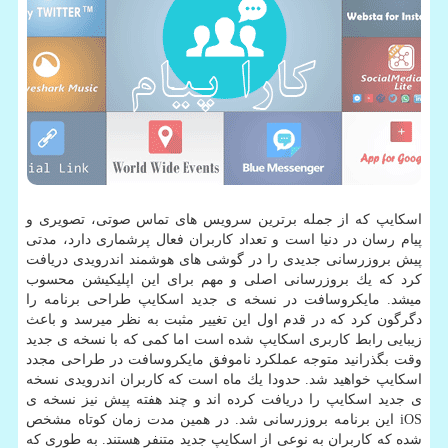
اسكایپ كه از جمله برترین سرویس های تماس صوتی، تصویری و
پیام رسان در دنیا است و تعداد كاربران فعال پرشماری دارد، مدتی
پیش بروزرسانی جدیدی را در گوشی های هوشمند اندرویدی دریافت
كرد كه یك بروزرسانی اصلی و مهم برای این اپلیكیشن محسوب
میشد. مایكروسافت در نسخه ی جدید اسكایپ طراحی برنامه را
دگرگون كرد كه در قدم اول این تغییر مثبت به نظر میرسد و باعث
زیبایی رابط كاربری اسكایپ شده است اما كمی كه با نسخه ی جدید
وقت بگذرانید متوجه عملكرد ناموفق مایكروسافت در طراحی مجدد
اسكایپ خواهید شد. حدودا یك ماه است كه كاربران اندرویدی نسخه
ی جدید اسكایپ را دریافت كرده اند و چند هفته پیش نیز نسخه ی
iOS این برنامه بروزرسانی شد. در همین مدت زمان كوتاه مشخص
شده كه كاربران به نوعی از اسكایپ جدید متنفر هستند. به طوری كه