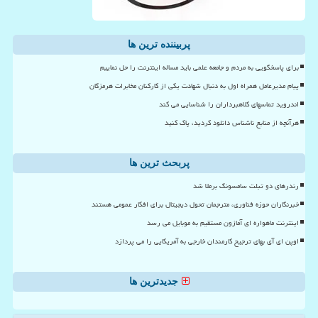
پربیننده ترین ها
برای پاسخگویی به مردم و جامعه علمی باید مساله اینترنت را حل نماییم
پیام مدیرعامل همراه اول به دنبال شهادت یکی از کارکنان مخابرات هرمزگان
اندروید تماسهای کلاهبرداران را شناسایی می کند
هرآنچه از منابع ناشناس دانلود کردید، پاک کنید
پربحث ترین ها
رندرهای دو تبلت سامسونگ برملا شد
خبرنگاران حوزه فناوری، مترجمان تحول دیجیتال برای افکار عمومی هستند
اینترنت ماهواره ای آمازون مستقیم به موبایل می رسد
اوپن ای آی بهای ترجیح کارمندان خارجی به آمریکایی را می پردازد
جدیدترین ها