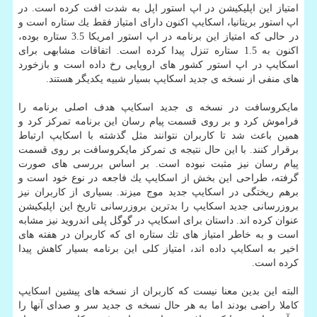
امتیاز این اپلیكیشن در اپ استور اپل به شدت افت كرده است. در
اپ استور بریتانیا، اسكایپ اكنون دارای امتیاز فقط یك ستاره است و
در حالی كه امتیاز این برنامه در اپ استور امریكا 3.5 ستاره بوده،
اكنون به 1.5 ستاره تنزل پیدا كرده است. اتفاقات مشابهی برای
اسكایپ در اپ استور كشور های اروپایی رخ داده است و بازخورد
های منفی از نسخه ی جدید اسكایپ بسیار شبیه یكدیگر هستند.
مایكروسافت در نسخه ی جدید اسكایپ هدف اصلی برنامه را
فراموش كرد و بر روی قسمت پیام رسان این برنامه تمركز كرد و
همین باعث شد تا كاربران نتوانند مثل گذشته با اسكایپ ارتباط
برقرار كنند. با این حال نتیجه ی تمركز مایكروسافت بر روی قسمت
پیام رسان نیز مثبت نبوده است. بر اساس بررسی های صورت
گرفته، طراحی این بخش از اسكایپ یك فاجعه در نوع خود است و
برهم ریختگی در اسكایپ جدید موج میزند. بسیاری از كاربران نیز
بروزرسانی جدید اسكایپ را بدترین بروزرسانی تاریخ این اپلیكیشن
عنوان كرده اند. داستان برای اسكایپ در گوگل پلی اندروید نیز مشابه
است و به خاطر امتیاز های تك ستاره ای كه كاربران در هفته های
اخیر به اسكایپ داده اند، امتیاز كلی این برنامه بسیار كاهش پیدا
كرده است.
البته این بدین معنا نیست كه كاربران از نسخه های پیشین اسكایپ
كاملا راضی بودند اما به هر حال نسخه ی جدید سر و صدای آنها را