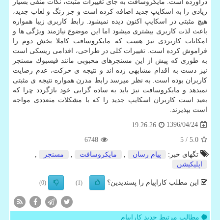
درآورده است. مایكروسافت به جای تغییرات مثبت، نكات منفی بسیار
زیادی را به اسكایپ جدید اضافه كرده است و جز رنگ و لعاب جدید،
هیچ مثبتی در اسكایپ اكنون دیده نمیشود. رابط كاربری زیبا همواره
باعث لذت كاربری بیشتری میشود اما این موضوع نیازمند ویژگی ها و
امكانات كاربردی نیز هست كه مایكروسافت كاملا بخش دوم را
فراموش كرده است. تغییرات كلی در طراحی، اقدامی ریسكی است
به طوری كه پیش از این مسنجرهای محبوبی مانند فیسبوك مسنجر
نیز دست به اقدام مشابهی زده اند و نتیجه ی حركت، عدم رضایت
كاربران بوده است. به نظر میرسد رابط مدرن همواره نتیجه ی مثبتی
نمیدهد و مایكروسافت نیز باید به ساده گرایی خود بازگردد چرا كه
بعید است كاربران اسكایپ جدید را كه با مشكلات متعددی مواجه
است بپذیرند.
1396/04/24
19:26:26
6748
/ 5
5.0
تگهای خبر:
پیام رسان
,
مایكروسافت
,
مسنجر
,
اپلیكیشن
این مطلب کاراپیام را پسندیدین؟
(0)
(1)
مطالب مرتبط جدید کاراپیام