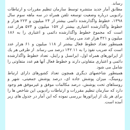
رساند.
مطابق آمار جدید منتشره توسط سازمان تنظیم مقررات و ارتباطات
رادیویی درباره وضعیت توسعه تلفن همراه در سه ماهه سوم سال
۱۳۹۸، خطوط واگذارشده دائمی بیشتر از ۲۴ میلیون و ۲۲۳ هزار و
خطوط واگذارشده اعتباری بیشتر از ۱۵۷ میلیون و ۵۷۴ هزار عدد
است كه مجموع خطوط واگذارشده دائمی و اعتباری را به ۱۸۶
میلیون و ۴۲۱ هزار عدد می رساند.
همینطور تعداد خطوط فعال بیشتر از ۱۱۸ میلیون و ۶۱ هزار عدد
است كه ضریب نفوذ را به ۱۴۲.۱۱ درصد می رساند. از طرفی هر یك
از اپراتورهای همراه اول، ایرانسل و رایتل، تعداد خطوط واگذارشده
دائمی و اعتباری متفاوتی دارند و خطوط فعال آنها هم عدد متفاوتی را
شامل می شود.
همینطور شاخصهای دیگری همچون تعداد كشورهای دارای ارتباط
رومینگ، میزان پوشش جاده ای، درصد پوشش جمعیتی، شهر و
روستاهای تحت پوشش، درصد مكالمات موفق و غیرموفق هم وجود
دارد كه سازمان تنظیم مقررات و ارتباطات رادیویی این شاخص ها را
برای هر یك از اپراتورها بررسی نموده كه این آمار در جدول های زیر
آمده است.