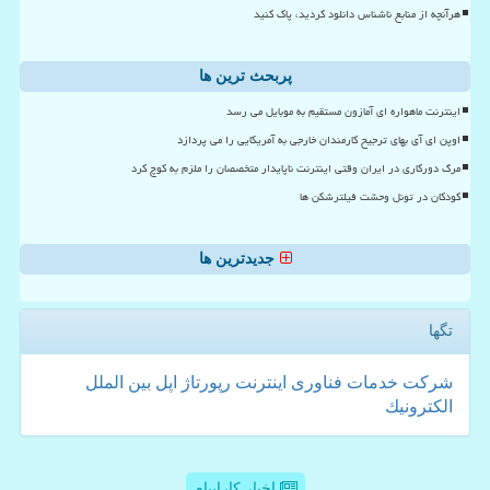
هرآنچه از منابع ناشناس دانلود کردید، پاک کنید
پربحث ترین ها
اینترنت ماهواره ای آمازون مستقیم به موبایل می رسد
اوپن ای آی بهای ترجیح کارمندان خارجی به آمریکایی را می پردازد
مرگ دورکاری در ایران وقتی اینترنت ناپایدار متخصصان را ملزم به کوچ کرد
کودکان در تونل وحشت فیلترشکن ها
جدیدترین ها
تگها
شركت
خدمات
فناوری
اینترنت
رپورتاژ
اپل
بین الملل
الكترونیك
اخبار کاراپیام