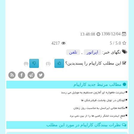
1398/12/04
13:48:08
4217
/ 5
5.0
تگهای خبر:
اپراتور
,
تلفن
این مطلب کاراپیام را پسندیدین؟
(0)
(1)
مطالب مرتبط جدید کاراپیام
اینترنت ماهواره ای آمازون مستقیم به موبایل می رسد
کودکان در تونل وحشت فیلترشکن ها
مکالمه مجانی ایرانسل به مناسبت روز زنجان
قطع اینترنت لشکر زامبی ها را از بین نمی برد
نظرات بینندگان کاراپیام در مورد این مطلب