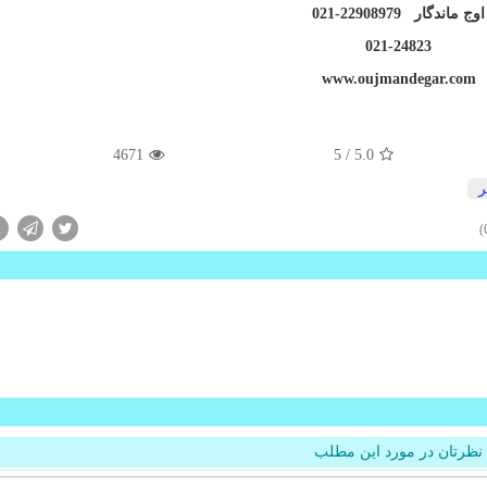
اوج ماندگار 22908979-021
021-24823
www.oujmandegar.com
4671
/ 5
5.0
نظرتان در مورد این مطلب