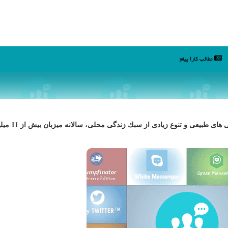
مطالب كارا پیام
آنتالیا نهمین شهر بزرگ تركیه است كه با داشتن تاریخ، زیبایی های طبیعی 