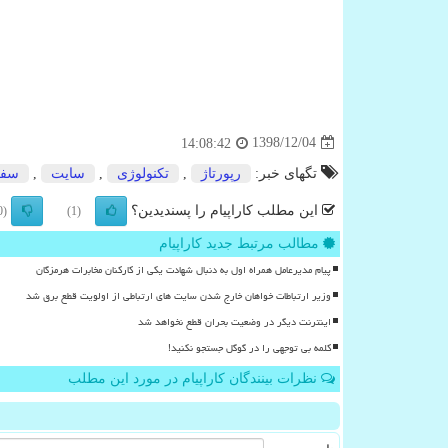
1398/12/04
14:08:42
تگهای خبر:
رپورتاژ
,
تكنولوژی
,
سایت
,
سفر
این مطلب کاراپیام را پسندیدین؟
(0)
(1)
مطالب مرتبط جدید کاراپیام
پیام مدیرعامل همراه اول به دنبال شهادت یکی از کارکنان مخابرات هرمزگان
وزیر ارتباطات خواهان خارج شدن سایت های ارتباطی از اولویت قطع برق شد
اینترنت دیگر در وضعیت بحران قطع نخواهد شد
کلمه بی توجهی را در گوگل جستجو نکنید!
نظرات بینندگان کاراپیام در مورد این مطلب