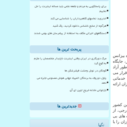
برای پاسخگویی به مردم و جامعه علمی باید مساله اینترنت را حل
نماییم
اندروید تماسهای کلاهبرداران را شناسایی می کند
هرآنچه از منابع ناشناس دانلود کردید، پاک کنید
دستگاههای اجرائی مکلف به استفاده از پیامرسان های بومی شدند
پربحث ترین ها
 بیزانس
مرگ دورکاری در ایران وقتی اینترنت ناپایدار متخصصان را ملزم
، جایگاه
به کوچ کرد
ور آزاد
کودکان در تونل وحشت فیلترشکن ها
 قرار می
پاول دوروف به برندگان المپیاد جهانی هوش مصنوعی جایزه می
ا خدماتی
دهد
ن ارائه
بازخوانی حادثه خروج اوپن ای آی
ین کشور
جدیدترین ها
زبان بیش از 11 میلیون گردشگر خارجی، از
 های بی
ان را با
تگها