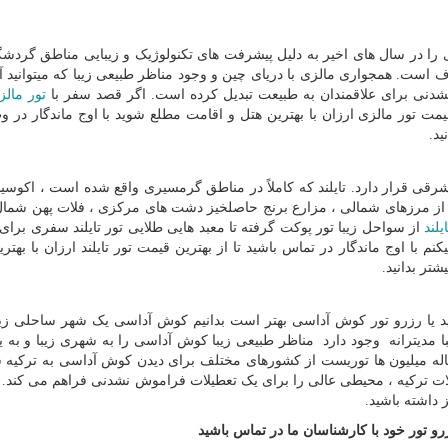
ا در سال های اخیر به دلیل پیشرفت های تکنولوژیک و زیبایی مناطق گرد
ف است. همجواری مالزی با دریای چین و وجود مناظر طبیعی زیبا که میتوانید آن
نشدنی برای علاقمندان به طبیعت تبدیل کرده است. اگر قصد سفر با
تور مالز
ن قیمت تور مالزی ارزان با بهترین هتل و اقامت مطلع شوید با اوج ماندگار در
ید.
قی قرار دارد. تایلند که کاملاً در مناطق گرمسیری واقع شده است ، اکوسی
 از مرزهای شمالی ، مزارع برنج حاصلخیز دشت های مرکزی ، فلات پهن شم
یلند
از سواحل زیبا تور پوکت گرفته تا معبد هایی طلایی تور تایلند سفری برای
نم با اوج ماندگار در تماس باشید تا از بهترین قیمت تور تایلند ارزان با بهتر
شتر بدانید.
ید یا رزرو تور کوش آداسی بهتر است بدانیم کوش آداسی یک شهر ساحلی زیبا
دیترانه وجود دارد مناظر طبیعی زیبا کوش آداسی را به شهری زیبا و به یا
ساله میلیون ها توریست از کشورهای مختلف برای دیدن کوش آداسی به ترکیه
ات ترکیه ، محیطی عالی را برای یک تعطیلات فراموش نشدنی فراهم می کند.
ز داشته باشید.
و تور خود با کارشناسان ما در تماس باشید