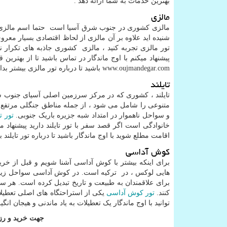
بهترین خدمات به شما ارائه دهد .
مالزی
مالزی کشوری در جنوب شرق آسیا است حتما اسم مالزی ر
شنیده اید علاوه بر آن مالزی از لحاظ اقتصادی بسیار معرو
تور مالزی تجربه کنید ، مالزی کشوری جاذبه های تکرار 
پیشنهاد میکنم با اوج ماندگار در تماس باشید تا از بهتری
www.oujmandegar.com
باشید تا درباره تور مالزی بیشتر بدان
تایلند
تایلند ، کشوری که در مرکز سرزمین اصلی آسیای جنوب شر
متنوعی را شامل می شود ، از جمله مناطق جنگلی مرتفع
و سواحل ناهموار در امتداد شبه جزیره باریک جنوبی.
تور تا
خانوادگی است اگر قصد سفر با تور تایلند دارید پیشنهاد میک
اقامت مطلع شوید با اوج ماندگار باشید تا درباره تور تایلند بی
کوش آداسی
برای اینکه بیشتر با کوش آداسی آشنا شویم و قبل از خر
هایی لوکس ، در ترکیه است. در کوش آداسی سواحل زیبا م
برای علاقمندان به طبیعت و تاریخ تبدیل کرده است. هر 
کنند.
تور کوش آداسی
یکی از استراحتگاه های اصلی تعطیل
توانید با اوج ماندگار یک تعطیلات به یاد ماندنی و هیجان انگی
جهت خرید و رزر