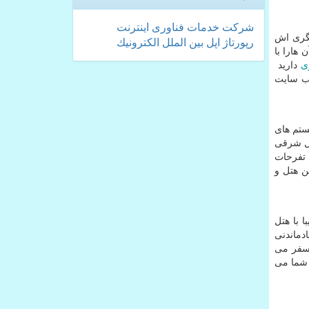
شركت
خدمات
فناوری
اینترنت
شگری اش
رپورتاژ
اپل
بین الملل
الكترونیك
 هارا با
ی
دارید
 وب سایت
ستم های
ال شرقی
 تفرحات
ین هتل و
 با هتل
دماندنی
 سفر می
 شما می