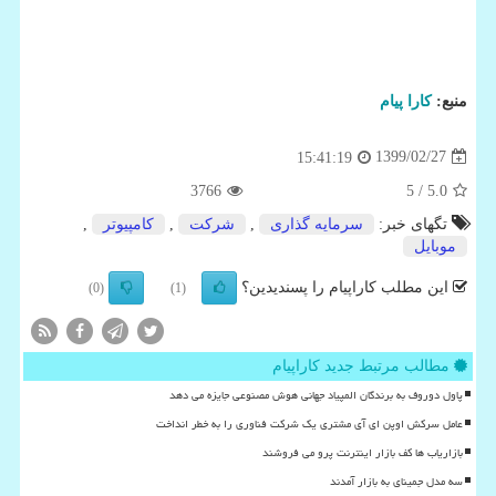
منبع:
كارا پیام
1399/02/27
15:41:19
3766
/ 5
5.0
تگهای خبر:
سرمایه گذاری
,
شركت
,
كامپیوتر
,
موبایل
این مطلب کاراپیام را پسندیدین؟
(0)
(1)
مطالب مرتبط جدید کاراپیام
پاول دوروف به برندگان المپیاد جهانی هوش مصنوعی جایزه می دهد
عامل سرکش اوپن ای آی مشتری یک شرکت فناوری را به خطر انداخت
بازاریاب ها کف بازار اینترنت پرو می فروشند
سه مدل جمینای به بازار آمدند