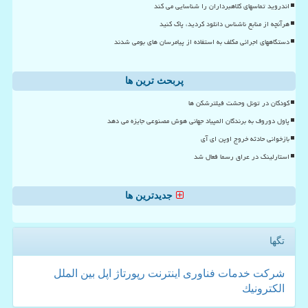
اندروید تماسهای کلاهبرداران را شناسایی می کند
هرآنچه از منابع ناشناس دانلود کردید، پاک کنید
دستگاههای اجرائی مکلف به استفاده از پیامرسان های بومی شدند
پربحث ترین ها
کودکان در تونل وحشت فیلترشکن ها
پاول دوروف به برندگان المپیاد جهانی هوش مصنوعی جایزه می دهد
بازخوانی حادثه خروج اوپن ای آی
استارلینک در عراق رسما فعال شد
جدیدترین ها
تگها
شركت
خدمات
فناوری
اینترنت
رپورتاژ
اپل
بین الملل
الكترونیك